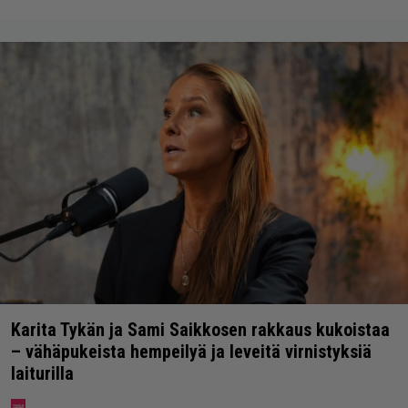
Karita Tykän ja Sami Saikkosen rakkaus kukoistaa
– vähäpukeista hempeilyä ja leveitä virnistyksiä
laiturilla