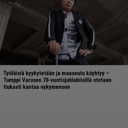
Työläisiä kyykytetään ja maaseutu köyhtyy –
Tumppi Varosen 70-vuotisjuhlabiisillä otetaan
tiukasti kantaa nykymenoon