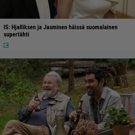
IS: Hjalliksen ja Jasminen häissä suomalainen
supertähti