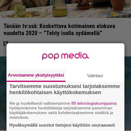
Tänään tv:ssä: Koskettava kotimainen elokuva
vuodelta 2020 – ”Tehty isolla sydämellä”
Arvostamme yksityisyyttäsi
Valintasi
Tarvitsemme suostumuksesi tarjotaksemme
henkilökohtaisen käyttökokemuksen
Me ja huolellisesti valitsemamme
88 teknologiakumppania
hyödynnämme henkilötietoja tarjotaksemme paremman
käyttäjäkokemuksen sekä kohdentaaksemme sisältöä ja
mainoksia.
Hyväksymällä suostut tietojesi käyttöön seuraavasti