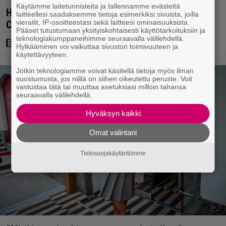
Käytämme laitetunnisteita ja tallennamme evästeitä
Highlander-tähti Christopher Lambert lyyhistyi
laitteellesi saadaksemme tietoja esimerkiksi sivuista, joilla
vierailit, IP-osoitteestasi sekä laitteesi ominaisuuksista.
Comic-Conissa – ambulanssi vei sairaalaan
Pääset tutustumaan yksityiskohtaisesti käyttötarkoituksiin ja
teknologiakumppaneihimme seuraavalla välilehdellä.
Hylkääminen voi vaikuttaa sivuston toimivuuteen ja
käytettävyyteen.
Jotkin teknologiamme voivat käsitellä tietoja myös ilman
suostumusta, jos niillä on siihen oikeutettu peruste. Voit
vastustaa tätä tai muuttaa asetuksiasi milloin tahansa
seuraavalla välilehdellä.
Hyväksyn kaikki
Omat valintani
Tietosuojakäytäntömme