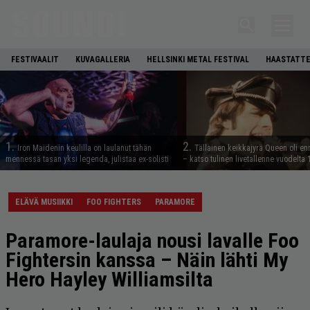
FESTIVAALIT
KUVAGALLERIA
HELLSINKI METAL FESTIVAL
HAASTATTE
1.
2.
Iron Maidenin keulilla on laulanut tähän
Tällainen keikkajyrä Queen oli e
mennessä tasan yksi legenda, julistaa ex-solisti
– katso tulinen livetallenne vuodelta
ELÄVÄ MUSIIKKI
FOO FIGHTERS
PARAMORE
Paramore-laulaja nousi lavalle Foo
Fightersin kanssa – Näin lähti My
Hero Hayley Williamsilta