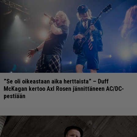
”Se oli oikeastaan aika herttaista” – Duff
McKagan kertoo Axl Rosen jännittäneen AC/DC-
pestiään