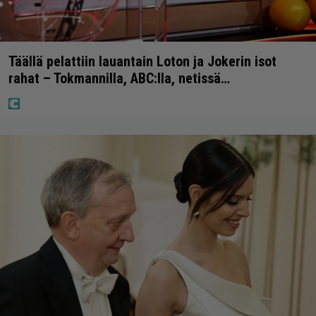
Täällä pelattiin lauantain Loton ja Jokerin isot
rahat – Tokmannilla, ABC:lla, netissä…