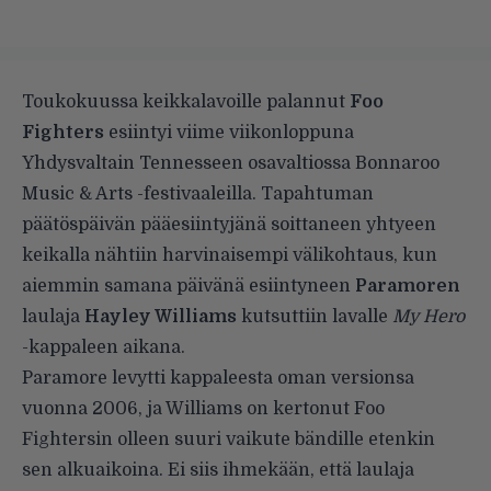
Toukokuussa
keikkalavoille palannut
Foo
Fighters
esiintyi viime viikonloppuna
Yhdysvaltain Tennesseen osavaltiossa Bonnaroo
Music & Arts -festivaaleilla. Tapahtuman
päätöspäivän pääesiintyjänä soittaneen yhtyeen
keikalla nähtiin harvinaisempi välikohtaus, kun
aiemmin samana päivänä esiintyneen
Paramoren
laulaja
Hayley Williams
kutsuttiin lavalle
My Hero
-kappaleen aikana.
Paramore levytti kappaleesta oman versionsa
vuonna 2006, ja Williams
on kertonut
Foo
Fightersin olleen suuri vaikute bändille etenkin
sen alkuaikoina. Ei siis ihmekään, että laulaja