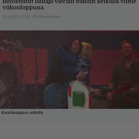
Innostunut laulaja vieraili bändin keikalla viime
viikonloppuna.
22.6.2023 07:00
Elli Muurikainen
Kuvankaappaus videolta