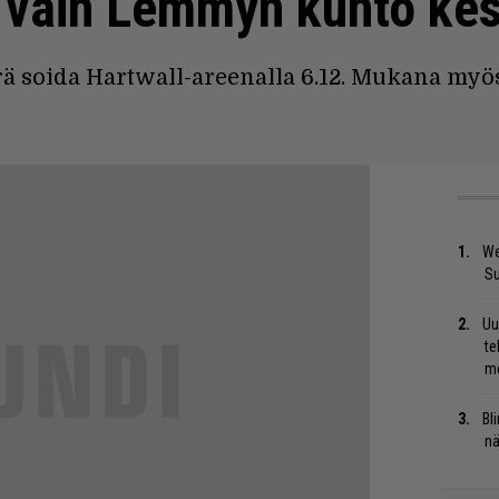
 vain Lemmyn kunto ke
 soida Hartwall-areenalla 6.12. Mukana myös
We
S
Uu
te
me
Bl
nä