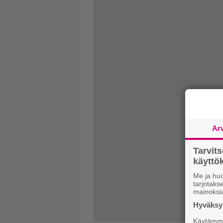
Ar
Tarvit
käytt
Me ja huo
tarjotak
mainoksi
Hyväksym
Käytämme 