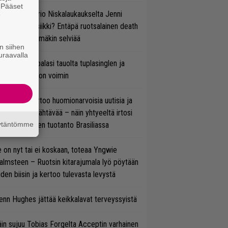
. Pääset
ten taipuu Trio Niskalaukaukselta Jenni
e
rtiaisen musiikki? Entäpä ruotsalainen death
tal? Pian tämäkin selviää
n siihen
uraavalla
ind Channel palasi tauolta tuplasinglen ja
yttävän videon voimin
nkin Park kertoo huomionarvoisia uutisia ja
rjoaa uutta nähtävää – näin yhtyeeltä irtosi
teora-aikojen tuotanto Brasiliassa
äytäntömme
 on nyt tai ei koskaan, toteaa Yngwie
lmsteen – Ruotsin kitarajumala lyö pöytään
den biisin ja kertoo tulevasta levystä
enn Hughes jättää keikkalavat terveyssyistä
in sujuu Tobias Forgelta Acceptin varhainen