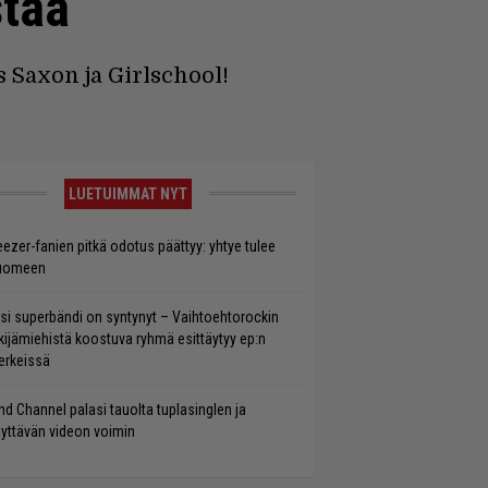
stää
 Saxon ja Girlschool!
LUETUIMMAT NYT
ezer-fanien pitkä odotus päättyy: yhtye tulee
uomeen
si superbändi on syntynyt – Vaihtoehtorockin
kijämiehistä koostuva ryhmä esittäytyy ep:n
rkeissä
ind Channel palasi tauolta tuplasinglen ja
yttävän videon voimin