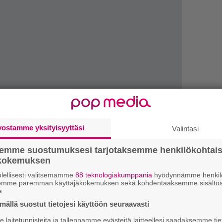
vostamme yksityisyyttäsi
Valintasi
semme suostumuksesi tarjotaksemme henkilökohtai
We
ökokemuksen
t
lellisesti valitsemamme
88 teknologiakumppania
hyödynnämme henkilö
semme paremman käyttäjäkokemuksen sekä kohdentaaksemme sisältöä
Uu
a.
Va
ällä suostut tietojesi käyttöön seuraavasti
ry
laitetunnisteita ja tallennamme evästeitä laitteellesi saadaksemme tie