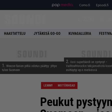
Como.fi
Episodi.fi
ETUSIVU
UUTIS
HAASTATTELU
JYTÄKESÄ GO-GO
KUVAGALLERIA
FESTIVA
2.
Uusi superbändi on syntynyt –
1.
Weezer-fanien pitkä odotus päättyy: yhtye
Vaihtoehtorockin tekijämiehistä koos
tulee Suomeen
esittäytyy ep:n merkeissä
LEMMY
MOTÖRHEAD
Peukut pystyyn