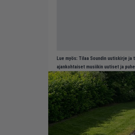
Lue myös:
Tilaa Soundin uutiskirje ja
ajankohtaiset musiikin uutiset ja puh