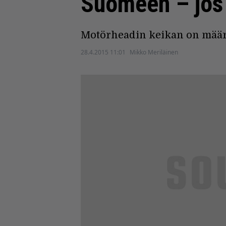
Suomeen – jos
Motörheadin keikan on määrä
28.4.2015 11:01
Mikko Meriläinen