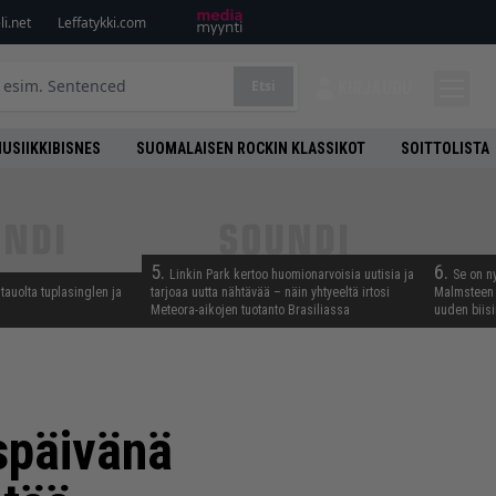
i.net
Leffatykki.com
Etsi
KIRJAUDU
USIIKKIBISNES
SUOMALAISEN ROCKIN KLASSIKOT
SOITTOLISTA
5.
6.
Linkin Park kertoo huomionarvoisia uutisia ja
Se on n
tauolta tuplasinglen ja
tarjoaa uutta nähtävää – näin yhtyeeltä irtosi
Malmsteen 
Meteora-aikojen tuotanto Brasiliassa
uuden biisi
späivänä