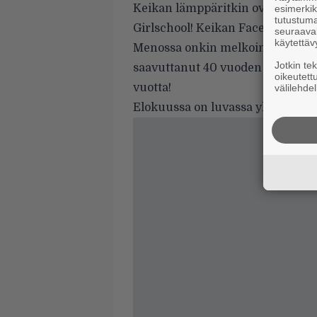
Keikan lämppäritkin ovat kovaa v
esimerkiks
tutustuma
Girlschool! Keikan Facebook-eve
seuraaval
käytettäv
Menossa onkin melkoinen juhlav
Jotkin te
saavuttanut 40 vuoden iän. Ja Le
oikeutett
vuotta!
välilehdel
Elokuussa on luvassa yhtyeen 22