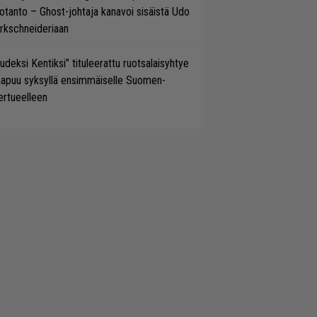
otanto – Ghost-johtaja kanavoi sisäistä Udo
rkschneideriaan
udeksi Kentiksi” tituleerattu ruotsalaisyhtye
aapuu syksyllä ensimmäiselle Suomen-
ertueelleen