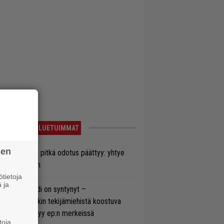
LUETUIMMAT
sen
ezer-fanien pitkä odotus päättyy: yhtye
ulee Suomeen
tietoja
 ja
si superbändi on syntynyt –
ihtoehtorockin tekijämiehistä koostuva
hmä esittäytyy ep:n merkeissä
toja