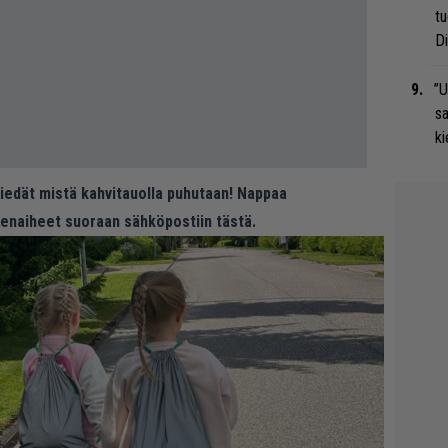
tu
Di
”U
s
ki
 tiedät mistä kahvitauolla puhutaan! Nappaa
eenaiheet suoraan sähköpostiin tästä.