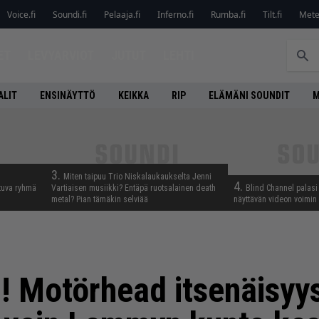
Voice.fi
Soundi.fi
Pelaaja.fi
Inferno.fi
Rumba.fi
Tilt.fi
Metel
ET
LEVYARVIOT
JUTUT
LEHTI
ALIT
ENSINÄYTTÖ
KEIKKA
RIP
ELÄMÄNI SOUNDIT
M
3.
Miten taipuu Trio Niskalaukaukselta Jenni
4.
tuva ryhmä
Vartiaisen musiikki? Entäpä ruotsalainen death
Blind Channel palasi 
metal? Pian tämäkin selviää
näyttävän videon voimin
! Motörhead itsenäisyy