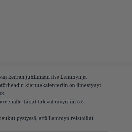
avan kerran juhlimaan itse Lemmyn ja
törheadin kiertuekalenteriin on ilmestynyt
12.
reenalla. Liput tulevat myyntiin 5.5.
 peukut pystyssä, että Lemmyn
reistaillut