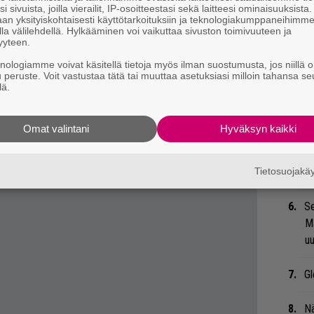
aluuttaa: brittikonkarit Saxon ja
i sivuista, joilla vierailit, IP-osoitteestasi sekä laitteesi ominaisuuksista
Mi
an yksityiskohtaisesti käyttötarkoituksiin ja teknologiakumppaneihimm
nt
löytyy täältä
.
la välilehdellä. Hylkääminen voi vaikuttaa sivuston toimivuuteen ja
Va
yyteen.
uosi, sillä Soundin tapaan myös Motörhead on
me
knologiamme voivat käsitellä tietoja myös ilman suostumusta, jos niillä o
mmyllä tulee jouluaattona mittariin jo 70
u peruste. Voit vastustaa tätä tai muuttaa asetuksiasi milloin tahansa se
Bl
lä.
nä
. studioalbumi.
Omat valintani
Hyväksyn kaikki
Li
ta
Me
Tietosuojak
Se
Ma
uu
Gl
Nä