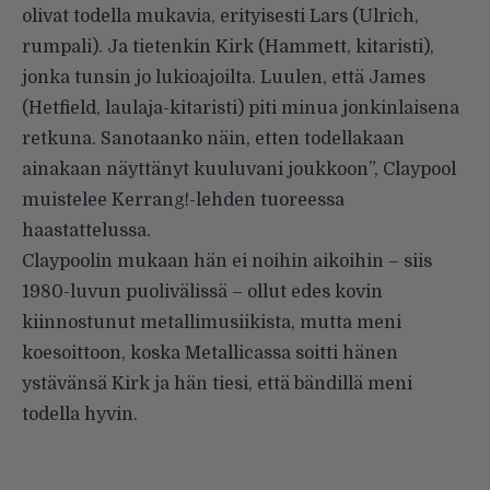
olivat todella mukavia, erityisesti Lars (Ulrich,
rumpali). Ja tietenkin Kirk (Hammett, kitaristi),
jonka tunsin jo lukioajoilta. Luulen, että James
(Hetfield, laulaja-kitaristi) piti minua jonkinlaisena
retkuna. Sanotaanko näin, etten todellakaan
ainakaan näyttänyt kuuluvani joukkoon”, Claypool
muistelee
Kerrang!-lehden
tuoreessa
haastattelussa.
Claypoolin mukaan hän ei noihin aikoihin – siis
1980-luvun puolivälissä – ollut edes kovin
kiinnostunut metallimusiikista, mutta meni
koesoittoon, koska Metallicassa soitti hänen
ystävänsä Kirk ja hän tiesi, että bändillä meni
todella hyvin.