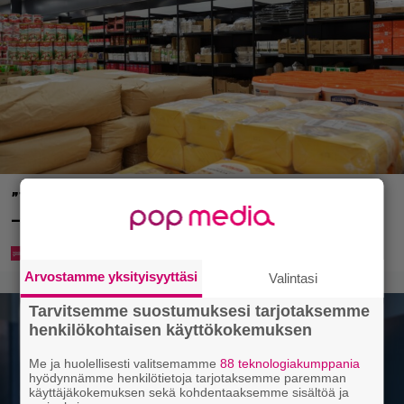
”Tavallista suurempia pakkauksia myös perheille”
– tänne aukee Suomen toinen Prisma Tukku
Arvostamme yksityisyyttäsi
Valintasi
Tarvitsemme suostumuksesi tarjotaksemme
henkilökohtaisen käyttökokemuksen
Me ja huolellisesti valitsemamme
88 teknologiakumppania
hyödynnämme henkilötietoja tarjotaksemme paremman
käyttäjäkokemuksen sekä kohdentaaksemme sisältöä ja