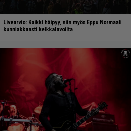
Livearvio: Kaikki häipyy, niin myös Eppu Normaali
kunniakkaasti keikkalavoilta