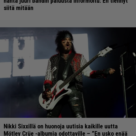
häntä juuri bändin paluusta informoitu: En tiennyt
siitä mitään
Nikki Sixxillä on huonoja uutisia kaikille uutta
Mötley Crüe -albumia odottaville – ”En usko enää