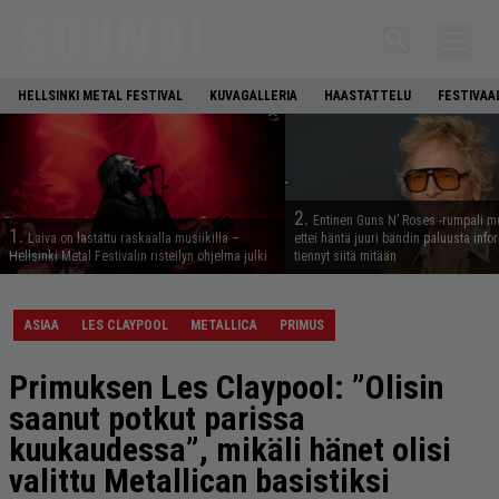
HELLSINKI METAL FESTIVAL
KUVAGALLERIA
HAASTATTELU
FESTIVAA
2.
Entinen Guns N’ Roses -rumpali mu
1.
Laiva on lastattu raskaalla musiikilla –
ettei häntä juuri bändin paluusta info
Hellsinki Metal Festivalin risteilyn ohjelma julki
tiennyt siitä mitään
ASIAA
LES CLAYPOOL
METALLICA
PRIMUS
Primuksen Les Claypool: ”Olisin
saanut potkut parissa
kuukaudessa”, mikäli hänet olisi
valittu Metallican basistiksi