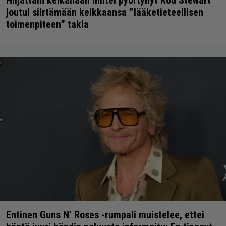
Hiljattain keikallaan miltei pyörtynyt Rod Stewart
joutui siirtämään keikkaansa ”lääketieteellisen
toimenpiteen” takia
Entinen Guns N’ Roses -rumpali muistelee, ettei