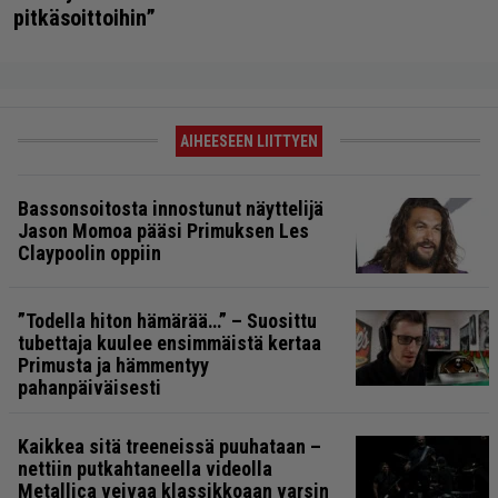
pitkäsoittoihin”
AIHEESEEN LIITTYEN
Bassonsoitosta innostunut näyttelijä
Jason Momoa pääsi Primuksen Les
Claypoolin oppiin
”Todella hiton hämärää…” – Suosittu
tubettaja kuulee ensimmäistä kertaa
Primusta ja hämmentyy
pahanpäiväisesti
Kaikkea sitä treeneissä puuhataan –
nettiin putkahtaneella videolla
Metallica veivaa klassikkoaan varsin