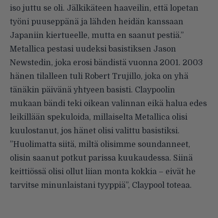
iso juttu se oli. Jälkikäteen haaveilin, että lopetan
työni puuseppänä ja lähden heidän kanssaan
Japaniin kiertueelle, mutta en saanut pestiä.”
Metallica pestasi uudeksi basistiksen Jason
Newstedin, joka erosi bändistä vuonna 2001. 2003
hänen tilalleen tuli Robert Trujillo, joka on yhä
tänäkin päivänä yhtyeen basisti. Claypoolin
mukaan bändi teki oikean valinnan eikä halua edes
leikillään spekuloida, millaiselta Metallica olisi
kuulostanut, jos hänet olisi valittu basistiksi.
”Huolimatta siitä, miltä olisimme soundanneet,
olisin saanut potkut parissa kuukaudessa. Siinä
keittiössä olisi ollut liian monta kokkia – eivät he
tarvitse minunlaistani tyyppiä”, Claypool toteaa.