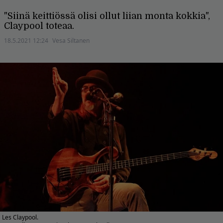
"Siinä keittiössä olisi ollut liian monta kokkia",
Claypool toteaa.
18.5.2021 12:24
Vesa Siltanen
Les Claypool.