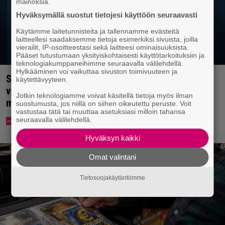
mainoksia.
Hyväksymällä suostut tietojesi käyttöön seuraavasti
Käytämme laitetunnisteita ja tallennamme evästeitä
laitteellesi saadaksemme tietoja esimerkiksi sivuista, joilla
vierailit, IP-osoitteestasi sekä laitteesi ominaisuuksista.
Pääset tutustumaan yksityiskohtaisesti käyttötarkoituksiin ja
teknologiakumppaneihimme seuraavalla välilehdellä.
Hylkääminen voi vaikuttaa sivuston toimivuuteen ja
Suosikkihahmo palaa Sykkeeseen kahdeksan
käytettävyyteen.
vuoden tauon jälkeen – kohtalo jäi aiemmin
Jotkin teknologiamme voivat käsitellä tietoja myös ilman
mysteeriksi
suostumusta, jos niillä on siihen oikeutettu peruste. Voit
vastustaa tätä tai muuttaa asetuksiasi milloin tahansa
seuraavalla välilehdellä.
Hyväksyn kaikki
Omat valintani
Tietosuojakäytäntömme