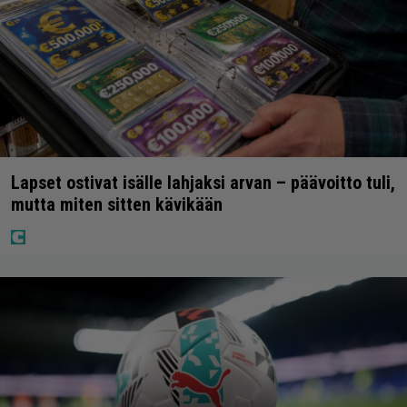
Lapset ostivat isälle lahjaksi arvan – päävoitto tuli,
mutta miten sitten kävikään