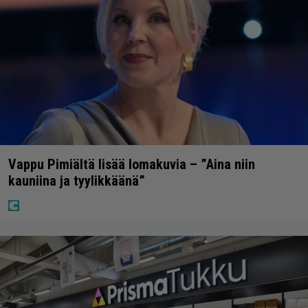
Vappu Pimiältä lisää lomakuvia – ”Aina niin
kauniina ja tyylikkäänä”