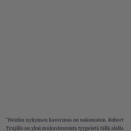
”Heidän nykyinen kaverinsa on uskomaton. Robert
Trujillo on yksi mukavimmista tyypeistä tällä alalla