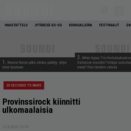
HAASTATTELU
JYTÄKESÄ GO-GO
KUVAGALLERIA
FESTIVAALIT
EN
2.
Miten taipuu Trio Niskalaukaukse
1.
Weezer-fanien pitkä odotus päättyy: yhtye
Vartiaisen musiikki? Entäpä ruotsala
tulee Suomeen
metal? Pian tämäkin selviää
30 SECONDS TO MARS
Provinssirock kiinnitti
ulkomaalaisia
12.3.2010 12:10