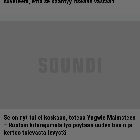
suvereeni, että se kääntyy itseään vastaan
Se on nyt tai ei koskaan, toteaa Yngwie Malmsteen
– Ruotsin kitarajumala lyö pöytään uuden biisin ja
kertoo tulevasta levystä