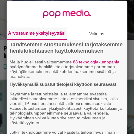
Arvostamme yksityisyyttäsi
Valintasi
Tarvitsemme suostumuksesi tarjotaksemme
Poliisilla tehovalvonta – tästä kysymys ja näin
henkilökohtaisen käyttökokemuksen
kauan kestää
Me ja huolellisesti valitsemamme
88 teknologiakumppania
hyödynnämme henkilötietoja tarjotaksemme paremman
käyttäjäkokemuksen sekä kohdentaaksemme sisältöä ja
mainoksia.
Hyväksymällä suostut tietojesi käyttöön seuraavasti
Käytämme laitetunnisteita ja tallennamme evästeitä
laitteellesi saadaksemme tietoja esimerkiksi sivuista, joilla
vierailit, IP-osoitteestasi sekä laitteesi ominaisuuksista.
Pääset tutustumaan yksityiskohtaisesti käyttötarkoituksiin ja
teknologiakumppaneihimme seuraavalla välilehdellä.
Hylkääminen voi vaikuttaa sivuston toimivuuteen ja
käytettävyyteen.
Jotkin teknologiamme voivat käsitellä tietoja myös ilman