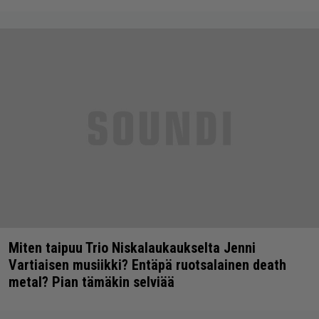
Miten taipuu Trio Niskalaukaukselta Jenni
Vartiaisen musiikki? Entäpä ruotsalainen death
metal? Pian tämäkin selviää