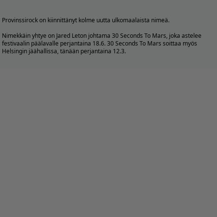
Provinssirock on kiinnittänyt kolme uutta ulkomaalaista nimeä.
Nimekkäin yhtye on Jared Leton johtama 30 Seconds To Mars, joka astelee
festivaalin päälavalle perjantaina 18.6. 30 Seconds To Mars soittaa myös
Helsingin jäähallissa, tänään perjantaina 12.3.