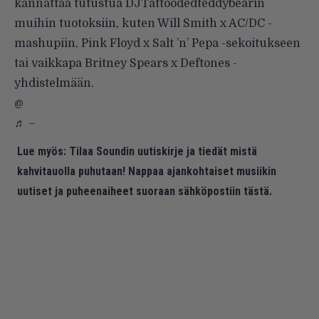
kannattaa tutustua DJTattoodedteddybearin
muihin tuotoksiin, kuten
Will Smith x AC/DC -
mashupiin
,
Pink Floyd x Salt ’n’ Pepa -sekoitukseen
tai vaikkapa
Britney Spears x Deftones -
yhdistelmään
.
@
♬ –
Lue myös:
Tilaa Soundin uutiskirje ja tiedät mistä
kahvitauolla puhutaan! Nappaa ajankohtaiset musiikin
uutiset ja puheenaiheet suoraan sähköpostiin tästä.