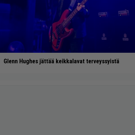
Glenn Hughes jättää keikkalavat terveyssyistä