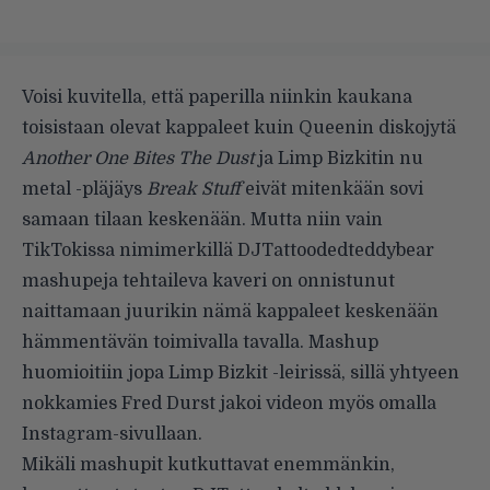
Voisi kuvitella, että paperilla niinkin kaukana
toisistaan olevat kappaleet kuin Queenin diskojytä
Another One Bites The Dust
ja Limp Bizkitin nu
metal -pläjäys
Break Stuff
eivät mitenkään sovi
samaan tilaan keskenään. Mutta niin vain
TikTokissa nimimerkillä DJTattoodedteddybear
mashupeja tehtaileva kaveri
on onnistunut
naittamaan
juurikin nämä kappaleet keskenään
hämmentävän toimivalla tavalla. Mashup
huomioitiin jopa Limp Bizkit -leirissä, sillä yhtyeen
nokkamies Fred Durst
jakoi videon
myös omalla
Instagram-sivullaan.
Mikäli mashupit kutkuttavat enemmänkin,