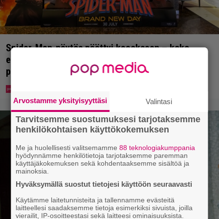
Spider-Man-näytös päättyi kaaokseen – koko
elokuvateatteri tyhjeni yhden katsojan pahojen
pierujen vuoksi
Arvostamme yksityisyyttäsi
Valintasi
Tarvitsemme suostumuksesi tarjotaksemme
henkilökohtaisen käyttökokemuksen
Me ja huolellisesti valitsemamme
88 teknologiakumppania
hyödynnämme henkilötietoja tarjotaksemme paremman
käyttäjäkokemuksen sekä kohdentaaksemme sisältöä ja
mainoksia.
Hyväksymällä suostut tietojesi käyttöön seuraavasti
Käytämme laitetunnisteita ja tallennamme evästeitä
laitteellesi saadaksemme tietoja esimerkiksi sivuista, joilla
vierailit, IP-osoitteestasi sekä laitteesi ominaisuuksista.