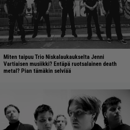
Miten taipuu Trio Niskalaukaukselta Jenni
Vartiaisen musiikki? Entäpä ruotsalainen death
metal? Pian tämäkin selviää