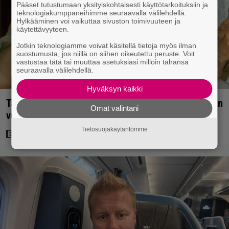
Pääset tutustumaan yksityiskohtaisesti käyttötarkoituksiin ja
teknologiakumppaneihimme seuraavalla välilehdellä.
Hylkääminen voi vaikuttaa sivuston toimivuuteen ja
käytettävyyteen.
Jotkin teknologiamme voivat käsitellä tietoja myös ilman
suostumusta, jos niillä on siihen oikeutettu peruste. Voit
vastustaa tätä tai muuttaa asetuksiasi milloin tahansa
seuraavalla välilehdellä.
Hyväksyn kaikki
Tänään tv:ssä: Vesa-Matti Loiri palasi Uunon rooliin
Omat valintani
vuonna 1998 – Spede vetäytyi sivummalle
Tietosuojakäytäntömme