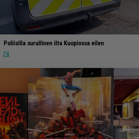
Poliisilla surullinen ilta Kuopiossa eilen