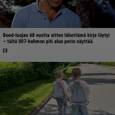
Bond-luojan 68 vuotta sitten lähettämä kirje löytyi
– tältä 007-hahmon piti alun perin näyttää