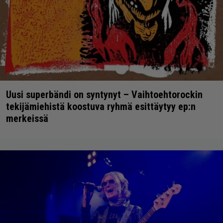
Uusi superbändi on syntynyt – Vaihtoehtorockin
tekijämiehistä koostuva ryhmä esittäytyy ep:n
merkeissä