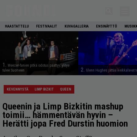
HAASTATTELU
FESTIVAALIT
KUVAGALLERIA
ENSINÄYTTÖ
MUSIIK
1.
Weezer-fanien pitkä odotus päättyy: yhtye
2.
tulee Suomeen
Glenn Hughes jättää keikkalavat t
KEVENNYSTÄ
LIMP BIZKIT
QUEEN
Queenin ja Limp Bizkitin mashup
toimii… hämmentävän hyvin –
Herätti jopa Fred Durstin huomion