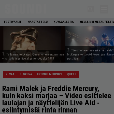
FESTIVAALIT
HAASTATTELU
KUVAGALLERIA
HELLSINKI METAL FESTI
2.
”Se oli oikeastaan aika herttaista”
1.
Tällainen keikkajyrä Queen oli ennen vanhaan
McKagan kertoo Axl Rosen jännittäne
– katso tulinen livetallenne vuodelta 1979
pestiään
KUVAA
ELOKUVA
FREDDIE MERCURY
QUEEN
Rami Malek ja Freddie Mercury,
kuin kaksi marjaa – Video esittelee
laulajan ja näyttelijän Live Aid -
esiintymisiä rinta rinnan