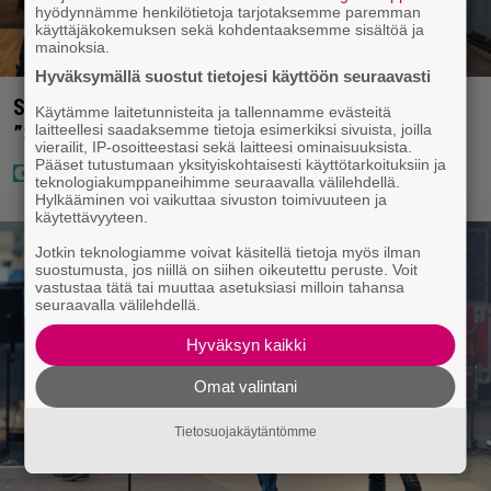
hyödynnämme henkilötietoja tarjotaksemme paremman
käyttäjäkokemuksen sekä kohdentaaksemme sisältöä ja
mainoksia.
Hyväksymällä suostut tietojesi käyttöön seuraavasti
Sara ja Mikko Parikka etsivät uutta kotia –
Käytämme laitetunnisteita ja tallennamme evästeitä
laitteellesi saadaksemme tietoja esimerkiksi sivuista, joilla
”Seuraavaan kotiin tämmöinen”
vierailit, IP-osoitteestasi sekä laitteesi ominaisuuksista.
Pääset tutustumaan yksityiskohtaisesti käyttötarkoituksiin ja
teknologiakumppaneihimme seuraavalla välilehdellä.
Hylkääminen voi vaikuttaa sivuston toimivuuteen ja
käytettävyyteen.
Jotkin teknologiamme voivat käsitellä tietoja myös ilman
suostumusta, jos niillä on siihen oikeutettu peruste. Voit
vastustaa tätä tai muuttaa asetuksiasi milloin tahansa
seuraavalla välilehdellä.
Hyväksyn kaikki
Omat valintani
Tietosuojakäytäntömme