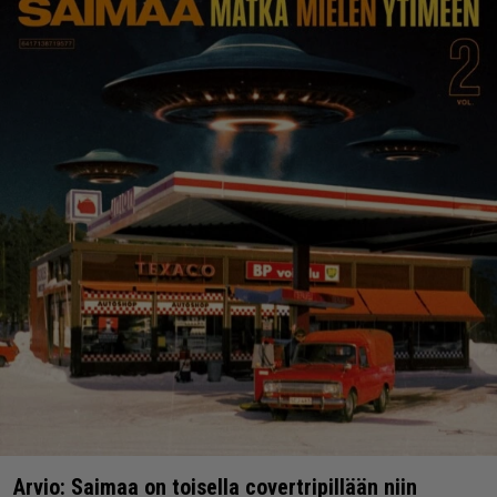
Arvio: Saimaa on toisella covertripillään niin