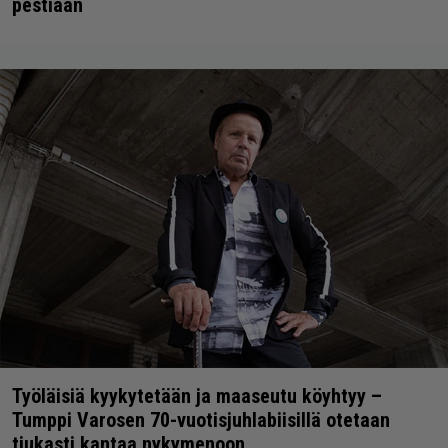
pestiään
Työläisiä kyykytetään ja maaseutu köyhtyy –
Tumppi Varosen 70-vuotisjuhlabiisillä otetaan
tiukasti kantaa nykymenoon