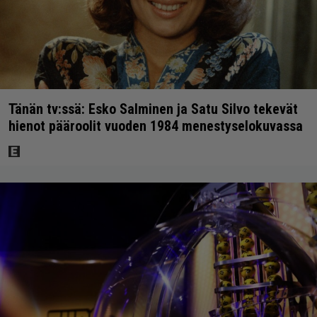
Tänän tv:ssä: Esko Salminen ja Satu Silvo tekevät
hienot pääroolit vuoden 1984 menestyselokuvassa