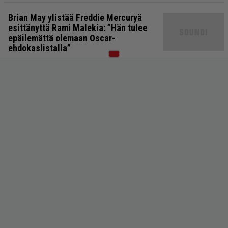
Brian May ylistää Freddie Mercuryä
esittänyttä Rami Malekia: ”Hän tulee
epäilemättä olemaan Oscar-
ehdokaslistalla”