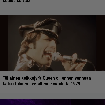
kuuluu soittaa
Tällainen keikkajyrä Queen oli ennen vanhaan –
katso tulinen livetallenne vuodelta 1979