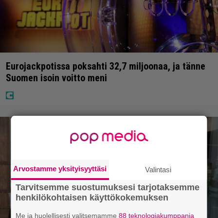
Eurojackpotissa poksahti 32,7 miljoonaa, ja tänne
Suomen isoin voitto meni
Arvostamme yksityisyyttäsi
Valintasi
Tarvitsemme suostumuksesi tarjotaksemme
henkilökohtaisen käyttökokemuksen
Me ja huolellisesti valitsemamme
88 teknologiakumppania