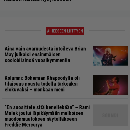
AIHEESEEN LIITTYEN
Aina vain avaruudesta intoileva Brian
May julkaisi ensimmäisen
soolobiisinsä vuosikymmeniin
Kolumni: Bohemian Rhapsodylla oli
tilaisuus nousta todella tärkeäksi
elokuvaksi – mönkään meni
”En suosittele sitä kenellekään” – Rami
Malek joutui läpikäymään melkoisen
muodonmuutoksen näytelläkseen
Freddie Mercurya