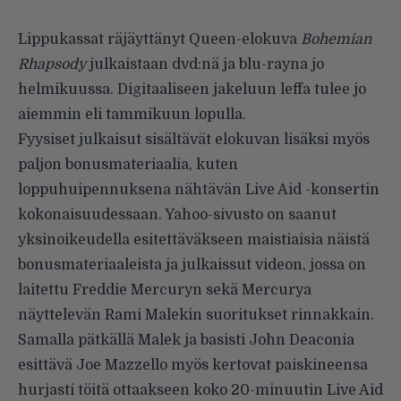
Lippukassat räjäyttänyt Queen-elokuva
Bohemian
Rhapsody
julkaistaan dvd:nä ja blu-rayna jo
helmikuussa. Digitaaliseen jakeluun leffa tulee jo
aiemmin eli tammikuun lopulla.
Fyysiset julkaisut sisältävät elokuvan lisäksi myös
paljon bonusmateriaalia, kuten
loppuhuipennuksena nähtävän Live Aid -konsertin
kokonaisuudessaan.
Yahoo-sivusto on saanut
yksinoikeudella esitettäväkseen
maistiaisia näistä
bonusmateriaaleista ja julkaissut videon, jossa on
laitettu Freddie Mercuryn sekä Mercurya
näyttelevän Rami Malekin suoritukset rinnakkain.
Samalla pätkällä Malek ja basisti John Deaconia
esittävä Joe Mazzello myös kertovat paiskineensa
hurjasti töitä ottaakseen koko 20-minuutin Live Aid