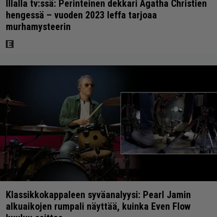
Illalla tv:ssä: Perinteinen dekkari Agatha Christien
hengessä – vuoden 2023 leffa tarjoaa
murhamysteerin
Klassikkokappaleen syväanalyysi: Pearl Jamin
alkuaikojen rumpali näyttää, kuinka Even Flow