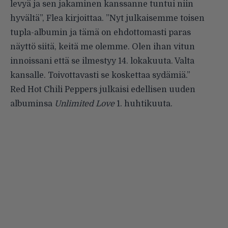
levyä ja sen jakaminen kanssanne tuntui niin
hyvältä”, Flea kirjoittaa. ”Nyt julkaisemme toisen
tupla-albumin ja tämä on ehdottomasti paras
näyttö siitä, keitä me olemme. Olen ihan vitun
innoissani että se ilmestyy 14. lokakuuta. Valta
kansalle. Toivottavasti se koskettaa sydämiä.”
Red Hot Chili Peppers julkaisi edellisen uuden
albuminsa
Unlimited Love
1. huhtikuuta.