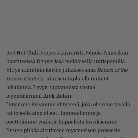
Red Hot Chili Peppers käynnisti Pohjois-Amerikan
kiertueensa Denverissä melkoisella uutispomilla.
Yhtye nimittäin kertoo julkaisevansa
Return of the
Dream Canteen
-nimisen tupla-albumin 14.
lokakuuta. Levyn tuotannosta vastaa
legendaarinen
Rick Rubin
.
”Etsimme itseämme yhtyeenä, joka olemme tavalla
tai toisella aina olleet. Jammailimme ja
opettelimme vanhoja kappaleita huviksemme.
Ennen pitkää aloitimme mysteerisen prosessin