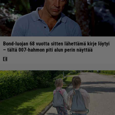
Bond-luojan 68 vuotta sitten lähettämä kirje löytyi
– tältä 007-hahmon piti alun perin näyttää