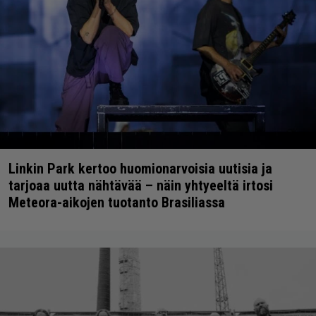
Linkin Park kertoo huomionarvoisia uutisia ja
tarjoaa uutta nähtävää – näin yhtyeeltä irtosi
Meteora-aikojen tuotanto Brasiliassa