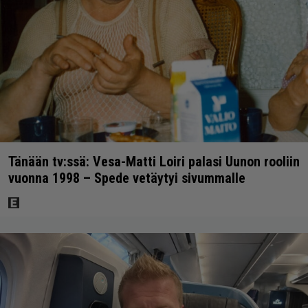
Tänään tv:ssä: Vesa-Matti Loiri palasi Uunon rooliin
vuonna 1998 – Spede vetäytyi sivummalle