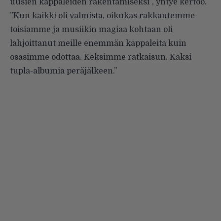
uusien kappaleiden rakentamiseksi”, yhtye kertoo.
”Kun kaikki oli valmista, oikukas rakkautemme
toisiamme ja musiikin magiaa kohtaan oli
lahjoittanut meille enemmän kappaleita kuin
osasimme odottaa. Keksimme ratkaisun. Kaksi
tupla-albumia peräjälkeen.”