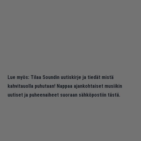
Lue myös:
Tilaa Soundin uutiskirje ja tiedät mistä
kahvitauolla puhutaan! Nappaa ajankohtaiset musiikin
uutiset ja puheenaiheet suoraan sähköpostiin tästä.