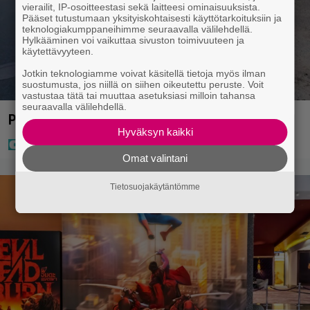
vierailit, IP-osoitteestasi sekä laitteesi ominaisuuksista.
Pääset tutustumaan yksityiskohtaisesti käyttötarkoituksiin ja
teknologiakumppaneihimme seuraavalla välilehdellä.
Hylkääminen voi vaikuttaa sivuston toimivuuteen ja
käytettävyyteen.
Jotkin teknologiamme voivat käsitellä tietoja myös ilman
suostumusta, jos niillä on siihen oikeutettu peruste. Voit
vastustaa tätä tai muuttaa asetuksiasi milloin tahansa
seuraavalla välilehdellä.
Poliisilla surullinen ilta Kuopiossa eilen
Hyväksyn kaikki
Omat valintani
Tietosuojakäytäntömme