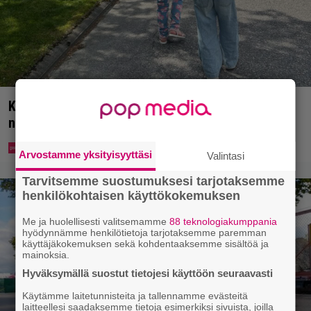
Koululaisille jaetaan ilmaisia heijastinreppuja –
näin voit lunastaa omasi S-marketista
Arvostamme yksityisyyttäsi
Valintasi
Tarvitsemme suostumuksesi tarjotaksemme
henkilökohtaisen käyttökokemuksen
Me ja huolellisesti valitsemamme
88 teknologiakumppania
hyödynnämme henkilötietoja tarjotaksemme paremman
käyttäjäkokemuksen sekä kohdentaaksemme sisältöä ja
mainoksia.
Hyväksymällä suostut tietojesi käyttöön seuraavasti
Käytämme laitetunnisteita ja tallennamme evästeitä
laitteellesi saadaksemme tietoja esimerkiksi sivuista, joilla