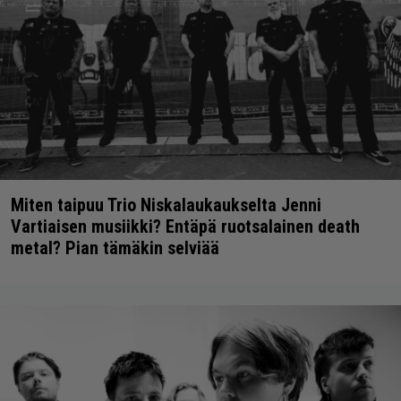
Miten taipuu Trio Niskalaukaukselta Jenni
Vartiaisen musiikki? Entäpä ruotsalainen death
metal? Pian tämäkin selviää