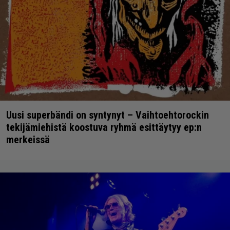
Uusi superbändi on syntynyt – Vaihtoehtorockin
tekijämiehistä koostuva ryhmä esittäytyy ep:n
merkeissä