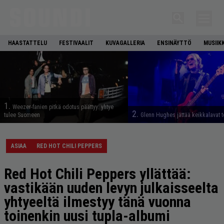
HAASTATTELU
FESTIVAALIT
KUVAGALLERIA
ENSINÄYTTÖ
MUSIIK
1.
Weezer-fanien pitkä odotus päättyy: yhtye
2.
tulee Suomeen
Glenn Hughes jättää keikkalavat t
ASIAA
RED HOT CHILI PEPPERS
Red Hot Chili Peppers yllättää:
vastikään uuden levyn julkaisseelta
yhtyeeltä ilmestyy tänä vuonna
toinenkin uusi tupla-albumi