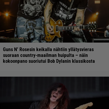
Guns N’ Rosesin keikalla nähtiin yllätysvieras
suoraan country-maailman huipulta – näin
kokoonpano suoriutui Bob Dylanin klassikosta