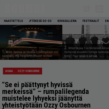
HAASTATTELU
JYTÄKESÄ GO-GO
KUVAGALLERIA
FESTIVAALIT
EN
2.
Miten taipuu Trio Niskalaukaukse
1.
Arvio: Saimaa on toisella covertripillään niin
Vartiaisen musiikki? Entäpä ruotsala
suvereeni, että se kääntyy itseään vastaan
metal? Pian tämäkin selviää
ASIAA
OZZY OSBOURNE
”Se ei päättynyt hyvissä
merkeissä” – rumpalilegenda
muistelee lyhyeksi jäänyttä
yhteistyötään Ozzy Osbournen