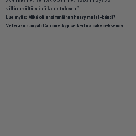
avaimenne, herra Osbourne.’ Taisin näyttää
villimmältä siinä kuontalossa.”
Lue myös:
Mikä oli ensimmäinen heavy metal -bändi?
Veteraanirumpali Carmine Appice kertoo näkemyksensä