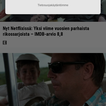
Tietosuojakäytäntömme
Nyt Netflixissä: Yksi viime vuosien parhaista
rikossarjoista – IMDB-arvio 8,8