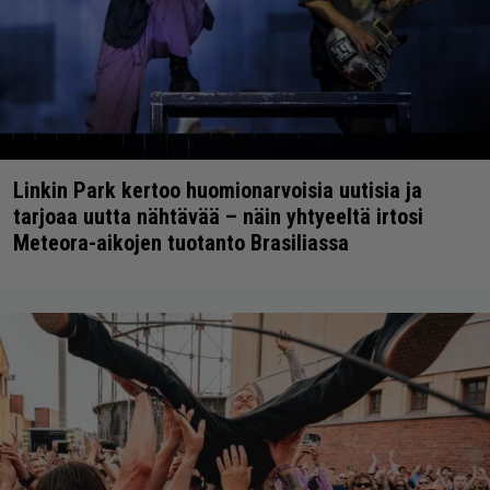
Linkin Park kertoo huomionarvoisia uutisia ja
tarjoaa uutta nähtävää – näin yhtyeeltä irtosi
Meteora-aikojen tuotanto Brasiliassa