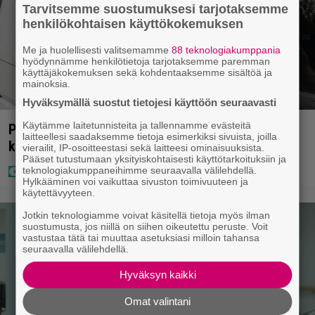
Tarvitsemme suostumuksesi tarjotaksemme
henkilökohtaisen käyttökokemuksen
Me ja huolellisesti valitsemamme
88 teknologiakumppania
hyödynnämme henkilötietoja tarjotaksemme paremman
käyttäjäkokemuksen sekä kohdentaaksemme sisältöä ja
mainoksia.
Hyväksymällä suostut tietojesi käyttöön seuraavasti
Käytämme laitetunnisteita ja tallennamme evästeitä
Poliisilla tehovalvonta – tästä kysymys ja näin
laitteellesi saadaksemme tietoja esimerkiksi sivuista, joilla
kauan kestää
vierailit, IP-osoitteestasi sekä laitteesi ominaisuuksista.
Pääset tutustumaan yksityiskohtaisesti käyttötarkoituksiin ja
teknologiakumppaneihimme seuraavalla välilehdellä.
Hylkääminen voi vaikuttaa sivuston toimivuuteen ja
käytettävyyteen.
Jotkin teknologiamme voivat käsitellä tietoja myös ilman
suostumusta, jos niillä on siihen oikeutettu peruste. Voit
vastustaa tätä tai muuttaa asetuksiasi milloin tahansa
seuraavalla välilehdellä.
Hyväksyn kaikki
Omat valintani