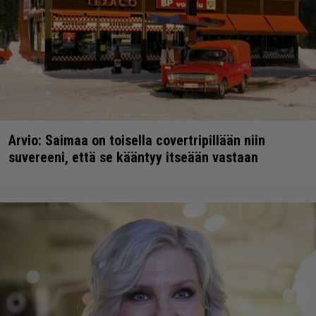
Arvio: Saimaa on toisella covertripillään niin
suvereeni, että se kääntyy itseään vastaan