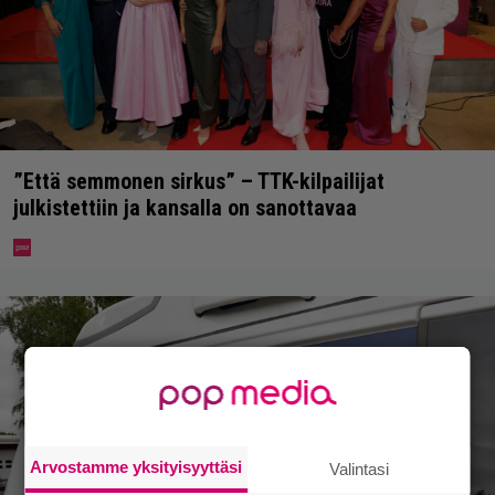
”Että semmonen sirkus” – TTK-kilpailijat
julkistettiin ja kansalla on sanottavaa
Arvostamme yksityisyyttäsi
Valintasi