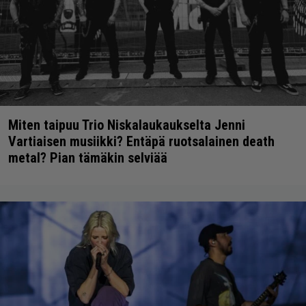
Miten taipuu Trio Niskalaukaukselta Jenni
Vartiaisen musiikki? Entäpä ruotsalainen death
metal? Pian tämäkin selviää