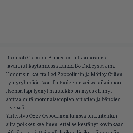
Rumpali Carmine Appice on pitkän uransa
tavannut käytännössä kaikki Bo Didleystä Jimi
Hendrixin kautta Led Zeppeliniin ja Mötley Crüen
rymyryhmään. Vanilla Fudgen riveissä aikoinaan
itsensä läpi lyönyt muusikko on myös ehtinyt
soittaa mitä moninaisempien artistien ja bändien
riveissä.
Yhteistyö Ozzy Osbournen kanssa oli kuitenkin
siitä poikkeuksellinen, ettei se kestänyt kovinkaan
pitkään ja päättyi vielä kaiken lisäksi vähemmän