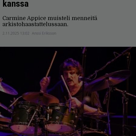
kanssa
Carmine Appice muisteli menneitä
arkistohaastattelussaan.
2.11.2025 13:02
Anssi Eriksson