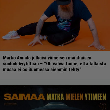
Marko Annala julkaisi viimeisen maistiaisen
soolodebyytiltään – ”Oli vahva tunne, että tällaista
musaa ei oo Suomessa aiemmin tehty”