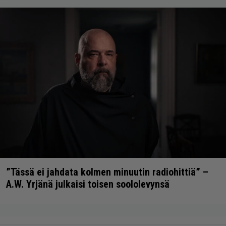
”Tässä ei jahdata kolmen minuutin radiohittiä” –
A.W. Yrjänä julkaisi toisen soololevynsä