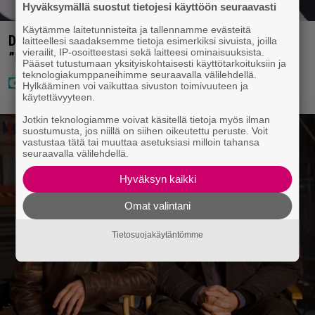
Hyväksymällä suostut tietojesi käyttöön seuraavasti
Käytämme laitetunnisteita ja tallennamme evästeitä
Diandra julkaisi upeita kuvia Helsingistä –
laitteellesi saadaksemme tietoja esimerkiksi sivuista, joilla
vierailit, IP-osoitteestasi sekä laitteesi ominaisuuksista.
”Puitteet kohdillaan”
Pääset tutustumaan yksityiskohtaisesti käyttötarkoituksiin ja
teknologiakumppaneihimme seuraavalla välilehdellä.
Hylkääminen voi vaikuttaa sivuston toimivuuteen ja
käytettävyyteen.
Jotkin teknologiamme voivat käsitellä tietoja myös ilman
suostumusta, jos niillä on siihen oikeutettu peruste. Voit
vastustaa tätä tai muuttaa asetuksiasi milloin tahansa
seuraavalla välilehdellä.
Hyväksyn kaikki
Omat valintani
Tietosuojakäytäntömme