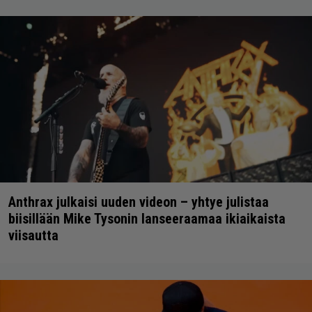
Anthrax julkaisi uuden videon – yhtye julistaa
biisillään Mike Tysonin lanseeraamaa ikiaikaista
viisautta