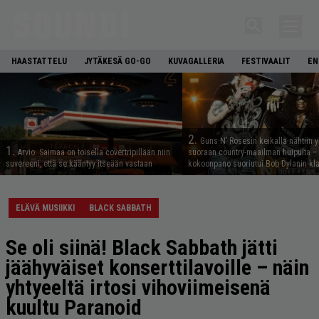
HAASTATTELU
JYTÄKESÄ GO-GO
KUVAGALLERIA
FESTIVAALIT
EN
2.
Guns N’ Rosesin keikalla nähtiin y
1.
Arvio: Saimaa on toisella covertripillään niin
suoraan country-maailman huipulta –
suvereeni, että se kääntyy itseään vastaan
kokoonpano suoriutui Bob Dylanin kl
ELÄVÄ MUSIIKKI
BLACK SABBATH
Se oli siinä! Black Sabbath jätti
jäähyväiset konserttilavoille – näin
yhtyeeltä irtosi vihoviimeisenä
kuultu Paranoid