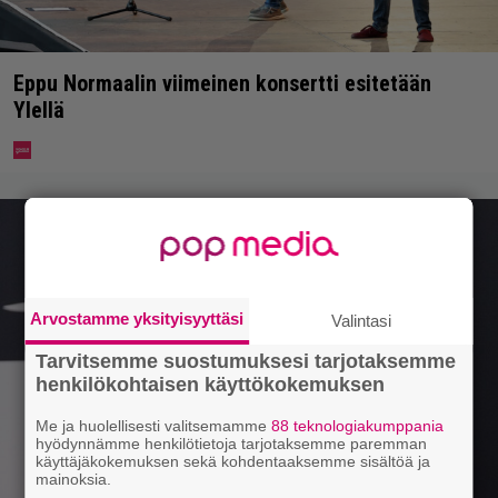
Eppu Normaalin viimeinen konsertti esitetään
Ylellä
Arvostamme yksityisyyttäsi
Valintasi
Tarvitsemme suostumuksesi tarjotaksemme
henkilökohtaisen käyttökokemuksen
Me ja huolellisesti valitsemamme
88 teknologiakumppania
hyödynnämme henkilötietoja tarjotaksemme paremman
käyttäjäkokemuksen sekä kohdentaaksemme sisältöä ja
mainoksia.