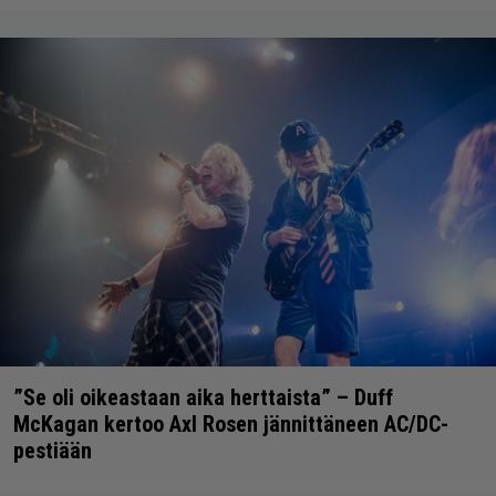
”Se oli oikeastaan aika herttaista” – Duff
McKagan kertoo Axl Rosen jännittäneen AC/DC-
pestiään