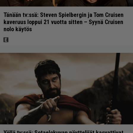
Tänään tv:ssä: Steven Spielbergin ja Tom Cruisen
kaveruus loppui 21 vuotta sitten – Syynä Cruisen
nolo käytös
Yöllä tv:ssä: Sotaelokuvan näyttelijät kasvattivat