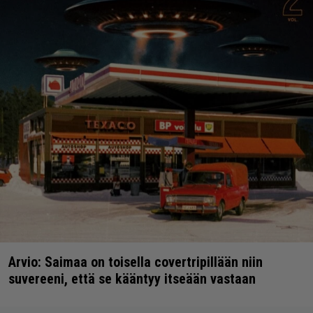
Arvio: Saimaa on toisella covertripillään niin
suvereeni, että se kääntyy itseään vastaan