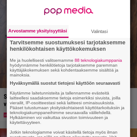
Arvostamme yksityisyyttäsi
Valintasi
Tarvitsemme suostumuksesi tarjotaksemme
henkilökohtaisen käyttökokemuksen
Me ja huolellisesti valitsemamme
88 teknologiakumppania
hyödynnämme henkilötietoja tarjotaksemme paremman
käyttäjäkokemuksen sekä kohdentaaksemme sisältöä ja
mainoksia.
Hyväksymällä suostut tietojesi käyttöön seuraavasti
Käytämme laitetunnisteita ja tallennamme evästeitä
Syötkö perunoita näin? Tutkijat löysivät yhteyden
laitteellesi saadaksemme tietoja esimerkiksi sivuista, joilla
vierailit, IP-osoitteestasi sekä laitteesi ominaisuuksista.
vakavaan kansansairauteen
Pääset tutustumaan yksityiskohtaisesti käyttötarkoituksiin ja
teknologiakumppaneihimme seuraavalla välilehdellä.
Hylkääminen voi vaikuttaa sivuston toimivuuteen ja
käytettävyyteen.
Jotkin teknologiamme voivat käsitellä tietoja myös ilman
suostumusta, jos niillä on siihen oikeutettu peruste. Voit