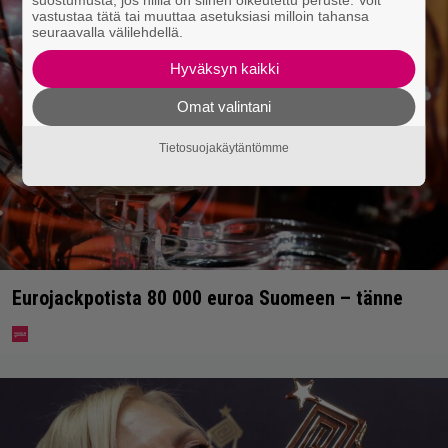
vastustaa tätä tai muuttaa asetuksiasi milloin tahansa
seuraavalla välilehdellä.
Hyväksyn kaikki
Omat valintani
Tietosuojakäytäntömme
Eurojackpotista 80 000 euroa Suomeen – tänne