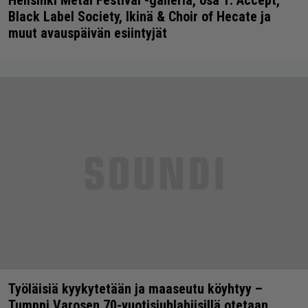
Hellsinki Metal Festival -galleria, osa 1: Accept,
Black Label Society, Ikinä & Choir of Hecate ja
muut avauspäivän esiintyjät
Työläisiä kyykytetään ja maaseutu köyhtyy –
Tumppi Varosen 70-vuotisjuhlabiisillä otetaan