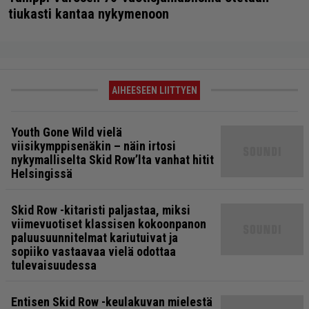
tiukasti kantaa nykymenoon
AIHEESEEN LIITTYEN
Youth Gone Wild vielä
viisikymppisenäkin – näin irtosi
nykymalliselta Skid Row’lta vanhat hitit
Helsingissä
Skid Row -kitaristi paljastaa, miksi
viimevuotiset klassisen kokoonpanon
paluusuunnitelmat kariutuivat ja
sopiiko vastaavaa vielä odottaa
tulevaisuudessa
Entisen Skid Row -keulakuvan mielestä