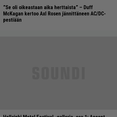
”Se oli oikeastaan aika herttaista” – Duff
McKagan kertoo Axl Rosen jännittäneen AC/DC-
pestiään