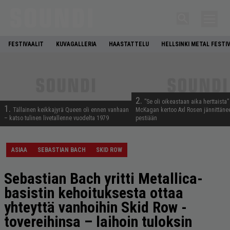
FESTIVAALIT
KUVAGALLERIA
HAASTATTELU
HELLSINKI METAL FESTI
2.
”Se oli oikeastaan aika herttaista”
1.
Tällainen keikkajyrä Queen oli ennen vanhaan
McKagan kertoo Axl Rosen jännittäne
– katso tulinen livetallenne vuodelta 1979
pestiään
ASIAA
SEBASTIAN BACH
SKID ROW
Sebastian Bach yritti Metallica-
basistin kehoituksesta ottaa
yhteyttä vanhoihin Skid Row -
tovereihinsa – laihoin tuloksin