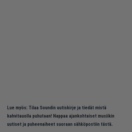
Lue myös:
Tilaa Soundin uutiskirje ja tiedät mistä
kahvitauolla puhutaan! Nappaa ajankohtaiset musiikin
uutiset ja puheenaiheet suoraan sähköpostiin tästä.