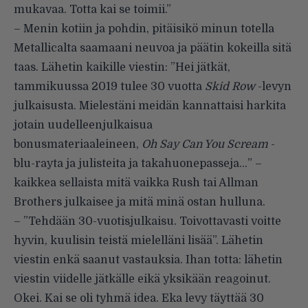
mukavaa. Totta kai se toimii.”
– Menin kotiin ja pohdin, pitäisikö minun totella
Metallicalta saamaani neuvoa ja päätin kokeilla sitä
taas. Lähetin kaikille viestin: ”Hei jätkät,
tammikuussa 2019 tulee 30 vuotta
Skid Row
-levyn
julkaisusta. Mielestäni meidän kannattaisi harkita
jotain uudelleenjulkaisua
bonusmateriaaleineen,
Oh Say Can You Scream
-
blu-rayta ja julisteita ja takahuonepasseja…” –
kaikkea sellaista mitä vaikka Rush tai Allman
Brothers julkaisee ja mitä minä ostan hulluna.
– ”Tehdään 30-vuotisjulkaisu. Toivottavasti voitte
hyvin, kuulisin teistä mielelläni lisää”. Lähetin
viestin enkä saanut vastauksia. Ihan totta: lähetin
viestin viidelle jätkälle eikä yksikään reagoinut.
Okei. Kai se oli tyhmä idea. Eka levy täyttää 30