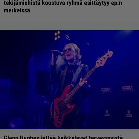
tekijämiehistä koostuva ryhmä esittäytyy ep:n
merkeissä
Glenn Hughes jättää keikkalavat terveyssyistä