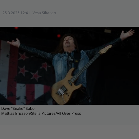
25.3.2025 12:41
Vesa Siltanen
Dave "Snake" Sabo.
Mattias Ericsson/Stella Pictures/All Over Press