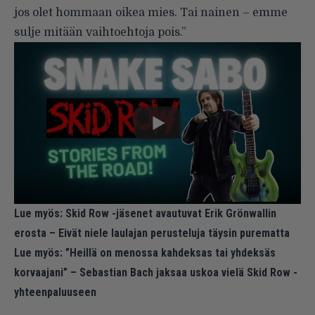
jos olet hommaan oikea mies. Tai nainen – emme
sulje mitään vaihtoehtoja pois.”
Lue myös:
Skid Row -jäsenet avautuvat Erik Grönwallin
erosta – Eivät niele laulajan perusteluja täysin purematta
Lue myös:
”Heillä on menossa kahdeksas tai yhdeksäs
korvaajani” – Sebastian Bach jaksaa uskoa vielä Skid Row -
yhteenpaluuseen