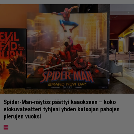
Spider-Man-näytös päättyi kaaokseen – koko
elokuvateatteri tyhjeni yhden katsojan pahojen
pierujen vuoksi