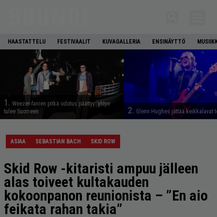
HAASTATTELU
FESTIVAALIT
KUVAGALLERIA
ENSINÄYTTÖ
MUSIIK
1.
Weezer-fanien pitkä odotus päättyy: yhtye
2.
tulee Suomeen
Glenn Hughes jättää keikkalavat t
ASIAA
SEBASTIAN BACH
SKID ROW
Skid Row -kitaristi ampuu jälleen
alas toiveet kultakauden
kokoonpanon reunionista – ”En aio
feikata rahan takia”