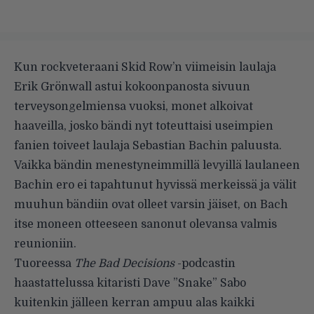
Kun rockveteraani Skid Row’n viimeisin laulaja
Erik Grönwall astui kokoonpanosta sivuun
terveysongelmiensa vuoksi, monet alkoivat
haaveilla, josko bändi nyt toteuttaisi useimpien
fanien toiveet laulaja Sebastian Bachin paluusta.
Vaikka bändin menestyneimmillä levyillä laulaneen
Bachin ero ei tapahtunut hyvissä merkeissä ja välit
muuhun bändiin ovat olleet varsin jäiset, on Bach
itse moneen otteeseen sanonut olevansa valmis
reunioniin.
Tuoreessa
The Bad Decisions
-podcastin
haastattelussa kitaristi Dave ”Snake” Sabo
kuitenkin jälleen kerran ampuu alas kaikki