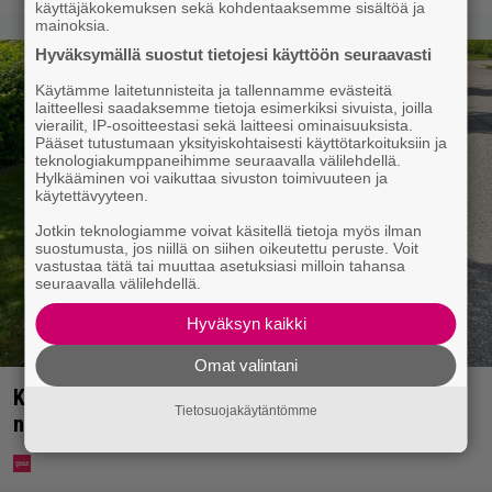
käyttäjäkokemuksen sekä kohdentaaksemme sisältöä ja
mainoksia.
Hyväksymällä suostut tietojesi käyttöön seuraavasti
Käytämme laitetunnisteita ja tallennamme evästeitä
laitteellesi saadaksemme tietoja esimerkiksi sivuista, joilla
vierailit, IP-osoitteestasi sekä laitteesi ominaisuuksista.
Pääset tutustumaan yksityiskohtaisesti käyttötarkoituksiin ja
teknologiakumppaneihimme seuraavalla välilehdellä.
Hylkääminen voi vaikuttaa sivuston toimivuuteen ja
käytettävyyteen.
Jotkin teknologiamme voivat käsitellä tietoja myös ilman
suostumusta, jos niillä on siihen oikeutettu peruste. Voit
vastustaa tätä tai muuttaa asetuksiasi milloin tahansa
seuraavalla välilehdellä.
Hyväksyn kaikki
Omat valintani
Koululaisille jaetaan ilmaisia heijastinreppuja –
Tietosuojakäytäntömme
näin voit lunastaa omasi S-marketista