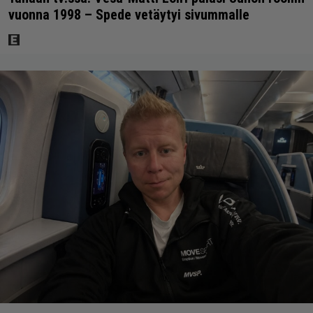
vuonna 1998 – Spede vetäytyi sivummalle