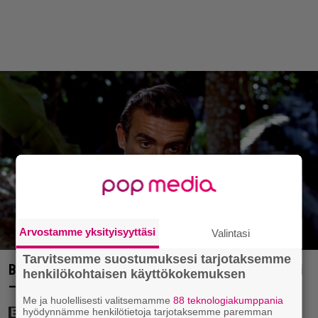
Arvostamme yksityisyyttäsi
Valintasi
Tarvitsemme suostumuksesi tarjotaksemme
Bond-luojan 68 vuotta sitten lähettämä kirje löytyi
henkilökohtaisen käyttökokemuksen
– tältä 007-hahmon piti alun perin näyttää
Me ja huolellisesti valitsemamme
88 teknologiakumppania
hyödynnämme henkilötietoja tarjotaksemme paremman