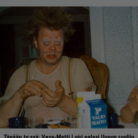
Tänään tv:ssä: Vesa-Matti Loiri palasi Uunon rooliin