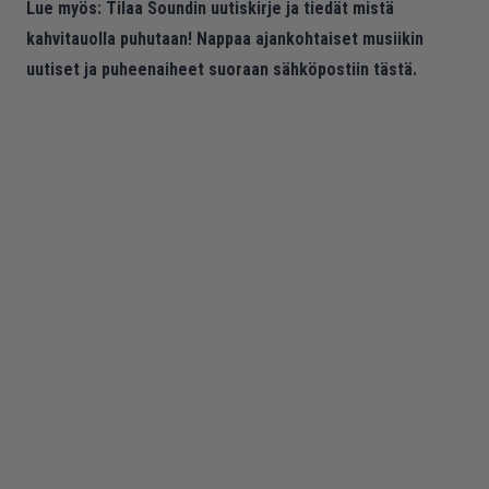
Lue myös:
Tilaa Soundin uutiskirje ja tiedät mistä
kahvitauolla puhutaan! Nappaa ajankohtaiset musiikin
uutiset ja puheenaiheet suoraan sähköpostiin tästä.