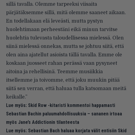
sillä tavalla. Olemme tarpeeksi viisaita
pärjätäksemme sillä, mitä olemme saaneet aikaan.
En todellakaan elä leveästi, mutta pystyn
huolehtimaan perheestäni eikä minun tarvitse
huolehtia tulevasta taloudellisessa mielessä. Olen
siinä mielessä onnekas, mutta se johtuu siitä, että
olen aina ajatellut asioista tällä tavalla. Emme ole
koskaan juosseet rahan perässä vaan pysyneet
aitoina ja rehellisinä. Teemme musiikkia
itsellemme ja toivomme, että joku muukin pitää
siitä sen verran, että haluaa tulla katsomaan meitä
keikalle.”
Lue myös:
Skid Row -kitaristi kommentoi happamasti
Sebastian Bachin paluumahdollisuuksia – sananen irtoaa
myös Jane’s Addictionin tilanteesta
Lue myös:
Sebastian Bach haluaa korjata välit entisiin Skid