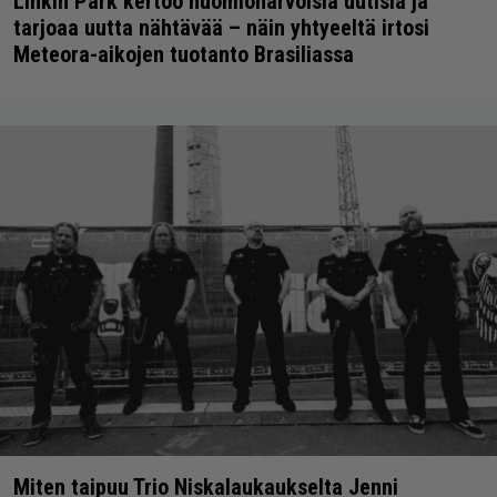
Linkin Park kertoo huomionarvoisia uutisia ja
tarjoaa uutta nähtävää – näin yhtyeeltä irtosi
Meteora-aikojen tuotanto Brasiliassa
Miten taipuu Trio Niskalaukaukselta Jenni