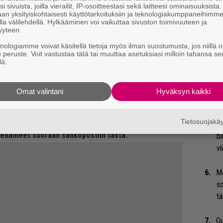
M
i sivuista, joilla vierailit, IP-osoitteestasi sekä laitteesi ominaisuuksista
an yksityiskohtaisesti käyttötarkoituksiin ja teknologiakumppaneihimm
A
la välilehdellä. Hylkääminen voi vaikuttaa sivuston toimivuuteen ja
yyteen.
Ar
knologiamme voivat käsitellä tietoja myös ilman suostumusta, jos niillä o
su
u peruste. Voit vastustaa tätä tai muuttaa asetuksiasi milloin tahansa se
lä.
Ty
Tu
Omat valintani
Hyväksyn kaikki
ti
 tiedät mistä kahvitauolla puhutaan! Nappaa
Tietosuojak
An
eenaiheet suoraan sähköpostiin tästä.
bi
vi
Ma
so
tä
Gu