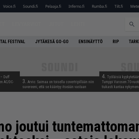
Voice.fi
Soundi.fi
Pelaaja.fi
Inferno.fi
Rumba.fi
Tilt.fi
Metel
ET
LEVYARVIOT
JUTUT
LEHTI
TAL FESTIVAL
JYTÄKESÄ GO-GO
ENSINÄYTTÖ
RIP
TARK
4.
 – Duff
Työläisiä kyykytetää
3.
en AC/DC-
Arvio: Saimaa on toisella covertripillään niin
Tumppi Varosen 70-vuotis
suvereeni, että se kääntyy itseään vastaan
tiukasti kantaa nykyme
mo joutui tuntemattoman