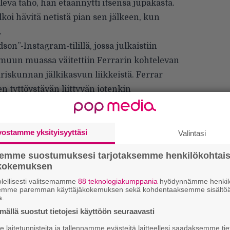
 oleva taho, hän etäännytti itsensä jupakasta.
koi hävitä netistä pian sen jälkeen, kun
.
son”-Instagram-tilillä, jossa julkaistiin
ä muun muassa väitettiin Ferrarin kohtelevan
pariskunnan jälkikasvun liikkeistä. Ferrar
en tyttöystävän liittyvän jotenkin
in poistettu.
vostamme yksityisyyttäsi
Valintasi
semme suostumuksesi tarjotaksemme henkilökohtai
ökokemuksen
lellisesti valitsemamme
88 teknologiakumppania
hyödynnämme henkilö
Tä
semme paremman käyttäjäkokemuksen sekä kohdentaaksemme sisältöä
ka
a.
ällä suostut tietojesi käyttöön seuraavasti
”S
laitetunnisteita ja tallennamme evästeitä laitteellesi saadaksemme tie