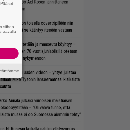
cKagan kertoo Axl Rosen jännittäneen
. Pääset
e
C/DC-pestiään
vio: Saimaa on toisella covertripillään niin
n siihen
vereeni, että se kääntyy itseään vastaan
uraavalla
öläisiä kyykytetään ja maaseutu köyhtyy –
mppi Varosen 70-vuotisjuhlabiisillä otetaan
ukasti kantaa nykymenoon
äytäntömme
thrax julkaisi uuden videon – yhtye julistaa
isillään Mike Tysonin lanseeraamaa ikiaikaista
isautta
rko Annala julkaisi viimeisen maistiaisen
olodebyytiltään – ”Oli vahva tunne, että
llaista musaa ei oo Suomessa aiemmin tehty”
ns N’ Rosesin keikalla nähtiin yllätysvieras