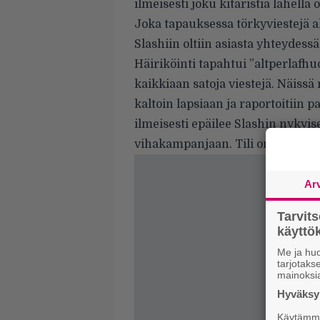
ilmeisesti joku kitaristia lähellä
Joka tapauksessa törkyviestejä al
Slashiin oltiin asiasta yhteydessä
Häiriköinti tapahtui ”altperlafhud
kaikkiaan satoja viestejä. Näiss
kaltoin lapsiaan ja raportoitiin 
ilmeisesti epäilee Slashin nykyis
vihakampanjaan. Tili on nyttemm
Ar
Tarvit
käytt
Me ja huo
tarjotak
mainoksi
Hyväksym
Käytämme 