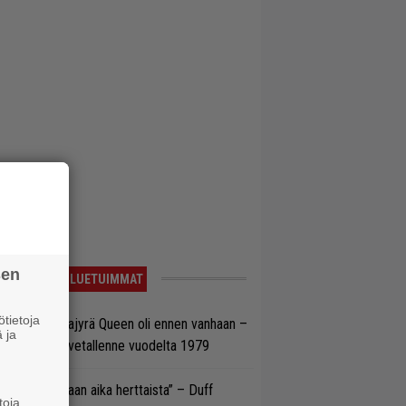
sen
LUETUIMMAT
tietoja
llainen keikkajyrä Queen oli ennen vanhaan –
 ja
tso tulinen livetallenne vuodelta 1979
e oli oikeastaan aika herttaista” – Duff
toja