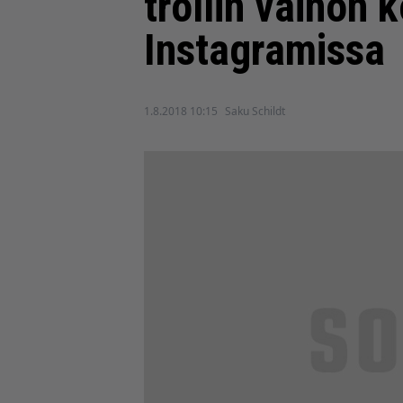
trollin vainon 
Instagramissa
1.8.2018 10:15
Saku Schildt