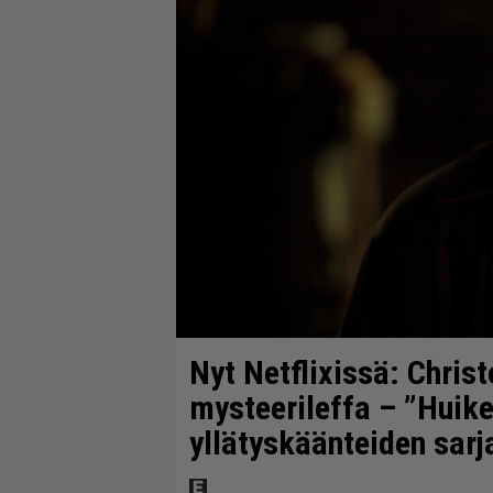
Nyt Netflixissä: Chris
mysteerileffa – ”Huikea
yllätyskäänteiden sarj