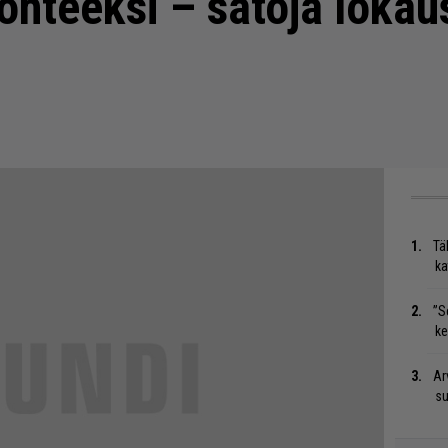
kohteeksi – satoja lokau
Tä
ka
”S
ke
Ar
su