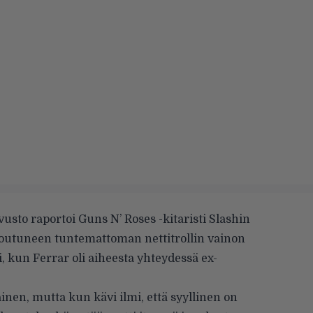
vusto
raportoi Guns N’ Roses -kitaristi Slashin
 joutuneen tuntemattoman nettitrollin vainon
i, kun Ferrar oli aiheesta yhteydessä ex-
ainen, mutta kun kävi ilmi, että syyllinen on