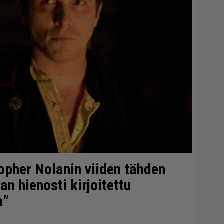
topher Nolanin viiden tähden
n hienosti kirjoitettu
a”