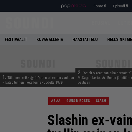
Como.fi
Episodi.fi
ETUSIVU
UUTIS
FESTIVAALIT
KUVAGALLERIA
HAASTATTELU
HELLSINKI ME
2.
”Se oli oikeastaan aika herttaista”
1.
Tällainen keikkajyrä Queen oli ennen vanhaan
McKagan kertoo Axl Rosen jännittäne
– katso tulinen livetallenne vuodelta 1979
pestiään
ASIAA
GUNS N ROSES
SLASH
Slashin ex-vai