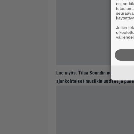
esimerkiks
tutustuma
seuraaval
käytettäv
Jotkin te
oikeutett
välilehdel
Lue myös:
Tilaa Soundin uutiskirje ja
ajankohtaiset musiikin uutiset ja puh