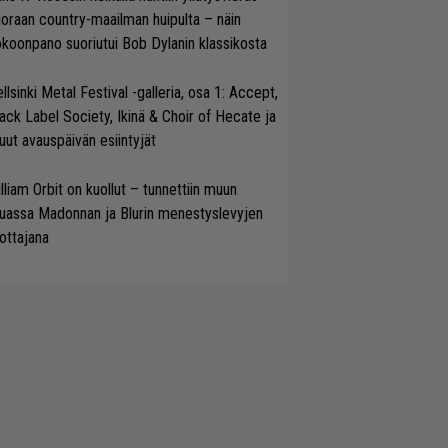
oraan country-maailman huipulta – näin
koonpano suoriutui Bob Dylanin klassikosta
llsinki Metal Festival -galleria, osa 1: Accept,
ack Label Society, Ikinä & Choir of Hecate ja
ut avauspäivän esiintyjät
lliam Orbit on kuollut – tunnettiin muun
uassa Madonnan ja Blurin menestyslevyjen
ottajana