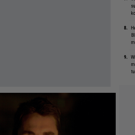
su
ko
He
Bl
mu
Wi
m
tu