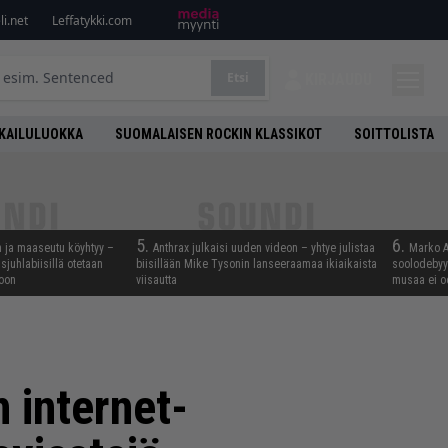
i.net
Leffatykki.com
Etsi
KIRJAUDU
KAILULUOKKA
SUOMALAISEN ROCKIN KLASSIKOT
SOITTOLISTA
5.
6.
n ja maaseutu köyhtyy –
Anthrax julkaisi uuden videon – yhtye julistaa
Marko A
juhlabiisillä otetaan
biisillään Mike Tysonin lanseeraamaa ikiaikaista
soolodebyyt
noon
viisautta
musaa ei o
 internet-