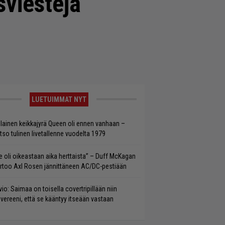
sviestejä
LUETUIMMAT NYT
llainen keikkajyrä Queen oli ennen vanhaan –
tso tulinen livetallenne vuodelta 1979
e oli oikeastaan aika herttaista” – Duff McKagan
rtoo Axl Rosen jännittäneen AC/DC-pestiään
vio: Saimaa on toisella covertripillään niin
vereeni, että se kääntyy itseään vastaan