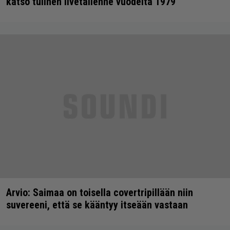
katso tulinen livetallenne vuodelta 1979
Arvio: Saimaa on toisella covertripillään niin
suvereeni, että se kääntyy itseään vastaan