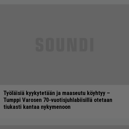
Työläisiä kyykytetään ja maaseutu köyhtyy –
Tumppi Varosen 70-vuotisjuhlabiisillä otetaan
tiukasti kantaa nykymenoon