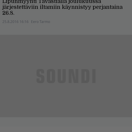
Lipunmyynti Tavastialla joulukuussa
järjestettäviin iltamiin käynnistyy perjantaina
26.8.
25.8.2016 16:16
Eero Tarmo