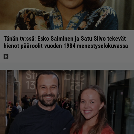
Tänän tv:ssä: Esko Salminen ja Satu Silvo tekevät
hienot pääroolit vuoden 1984 menestyselokuvassa