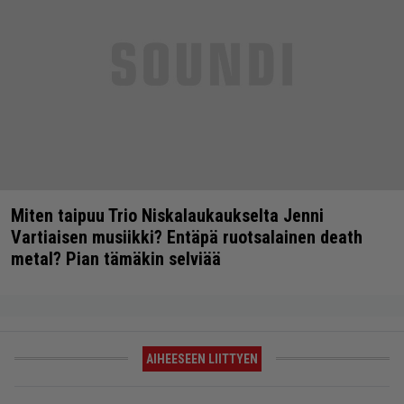
Miten taipuu Trio Niskalaukaukselta Jenni
Vartiaisen musiikki? Entäpä ruotsalainen death
metal? Pian tämäkin selviää
AIHEESEEN LIITTYEN