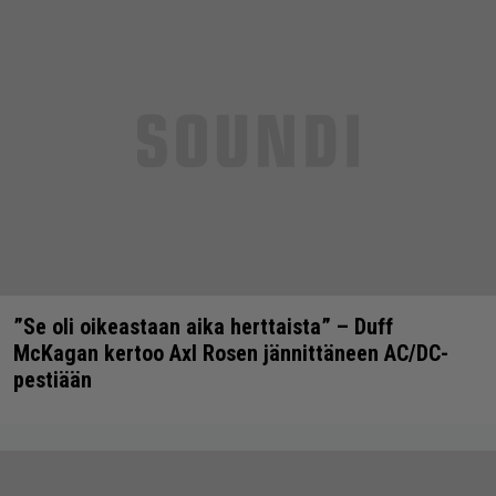
”Se oli oikeastaan aika herttaista” – Duff
McKagan kertoo Axl Rosen jännittäneen AC/DC-
pestiään