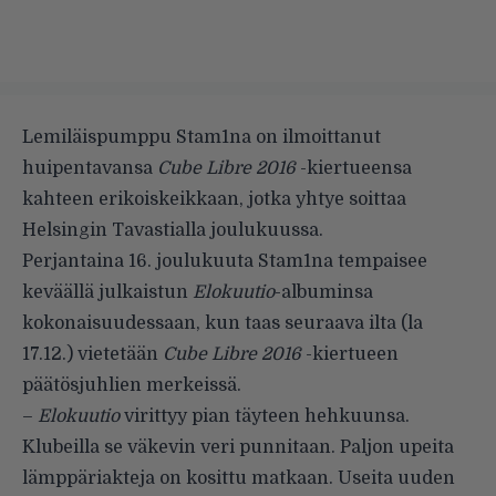
Lemiläispumppu
Stam1na
on ilmoittanut
huipentavansa
Cube Libre 2016
-kiertueensa
kahteen erikoiskeikkaan, jotka yhtye soittaa
Helsingin Tavastialla joulukuussa.
Perjantaina 16. joulukuuta Stam1na tempaisee
keväällä julkaistun
Elokuutio
-albuminsa
kokonaisuudessaan, kun taas seuraava ilta (la
17.12.) vietetään
Cube Libre 2016
-kiertueen
päätösjuhlien merkeissä.
–
Elokuutio
virittyy pian täyteen hehkuunsa.
Klubeilla se väkevin veri punnitaan. Paljon upeita
lämppäriakteja on kosittu matkaan. Useita uuden