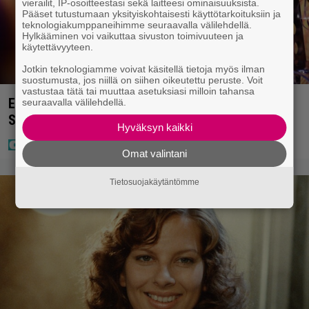
vierailit, IP-osoitteestasi sekä laitteesi ominaisuuksista.
Pääset tutustumaan yksityiskohtaisesti käyttötarkoituksiin ja
teknologiakumppaneihimme seuraavalla välilehdellä.
Hylkääminen voi vaikuttaa sivuston toimivuuteen ja
käytettävyyteen.
Jotkin teknologiamme voivat käsitellä tietoja myös ilman
suostumusta, jos niillä on siihen oikeutettu peruste. Voit
vastustaa tätä tai muuttaa asetuksiasi milloin tahansa
Eurojackpotissa poksahti 32,7 miljoonaa, ja tänne
seuraavalla välilehdellä.
Suomen isoin voitto meni
Hyväksyn kaikki
Omat valintani
Tietosuojakäytäntömme