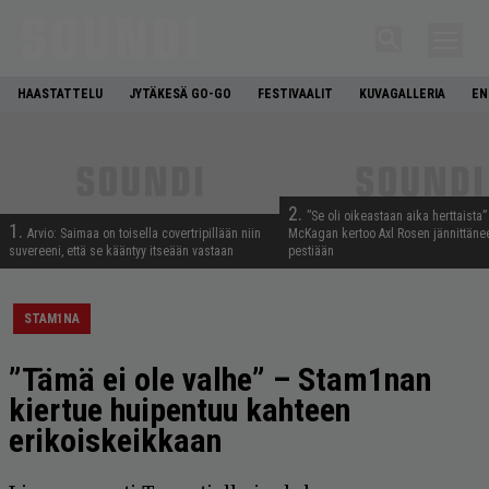
HAASTATTELU
JYTÄKESÄ GO-GO
FESTIVAALIT
KUVAGALLERIA
EN
2.
”Se oli oikeastaan aika herttaista”
1.
Arvio: Saimaa on toisella covertripillään niin
McKagan kertoo Axl Rosen jännittäne
suvereeni, että se kääntyy itseään vastaan
pestiään
STAM1NA
”Tämä ei ole valhe” – Stam1nan
kiertue huipentuu kahteen
erikoiskeikkaan