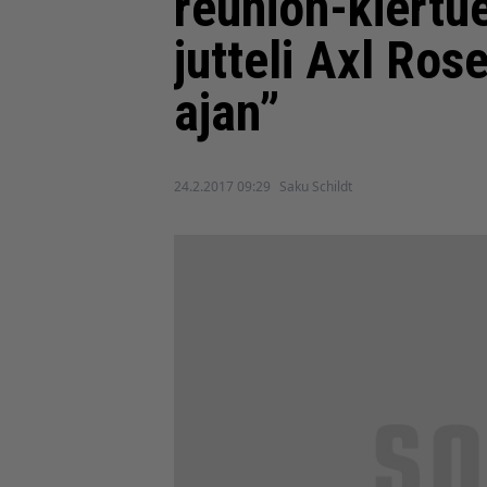
reunion-kiertuee
jutteli Axl Ro
ajan”
24.2.2017 09:29
Saku Schildt