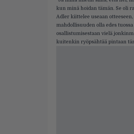
”Ja minä mietin siinä, että hei, 
kun minä hoidan tämän. Se oli 
Adler kiittelee useaan otteeseen, 
mahdollisuuden olla edes tuossa
osallistumisestaan vielä jonkin
kuitenkin ryöpsähtää pintaan tä