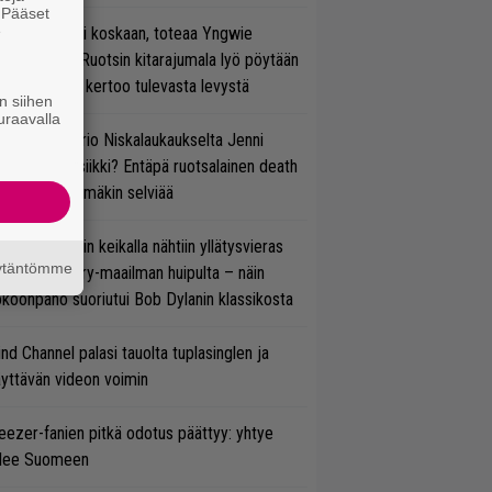
. Pääset
e
 on nyt tai ei koskaan, toteaa Yngwie
lmsteen – Ruotsin kitarajumala lyö pöytään
den biisin ja kertoo tulevasta levystä
n siihen
uraavalla
ten taipuu Trio Niskalaukaukselta Jenni
rtiaisen musiikki? Entäpä ruotsalainen death
tal? Pian tämäkin selviää
ns N’ Rosesin keikalla nähtiin yllätysvieras
äytäntömme
oraan country-maailman huipulta – näin
koonpano suoriutui Bob Dylanin klassikosta
ind Channel palasi tauolta tuplasinglen ja
yttävän videon voimin
ezer-fanien pitkä odotus päättyy: yhtye
ulee Suomeen