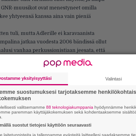
 GNR-muusikot ovat menestyneet omilla
ekee yhtyeensä kanssa aina vain pieniä
ten tuli, mutta Adlerille ei karavaanista
rumpalina jatkaa vuodesta 2006 bändissä ollut
alusi vanhaa perkussionistiaan jeesata, että
ierailemaan muutamalle keikalle kahden
sallistumistaan hiljattain Sirius XM -kanavan
vostamme yksityisyyttäsi
Valintasi
th
julkaisi haastattelun annin tekstimuodossa.
semme suostumuksesi tarjotaksemme henkilökohtai
ökokemuksen
lellisesti valitsemamme
88 teknologiakumppania
hyödynnämme henkilö
semme paremman käyttäjäkokemuksen sekä kohdentaaksemme sisältöä
a.
Ar
ällä suostut tietojesi käyttöön seuraavasti
su
laitetunnisteita ja tallennamme evästeitä laitteellesi saadaksemme tie