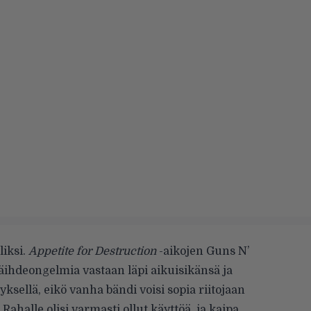
liksi.
Appetite for Destruction
-aikojen Guns N’
äihdeongelmia vastaan läpi aikuisikänsä ja
yksellä, eikö vanha bändi voisi sopia riitojaan
. Rahalle olisi varmasti ollut käyttöä, ja kaipa