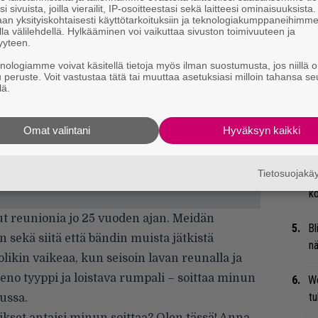
i sivuista, joilla vierailit, IP-osoitteestasi sekä laitteesi ominaisuuksista
an yksityiskohtaisesti käyttötarkoituksiin ja teknologiakumppaneihimm
Se
la välilehdellä. Hylkääminen voi vaikuttaa sivuston toimivuuteen ja
Ma
yyteen.
uu
knologiamme voivat käsitellä tietoja myös ilman suostumusta, jos niillä o
u peruste. Voit vastustaa tätä tai muuttaa asetuksiasi milloin tahansa se
lä.
Mi
Va
me
Omat valintani
Hyväksyn kaikki
Gu
Tietosuojak
su
ko
llut reunionia jo 25 vuoden ajan. Meidän
Bl
n sekä siitä että bändin muista jätkistä
nä
likin vaikeaa, kun seisoin lavan reunalla ja
eno tyyppi ja loistava rumpali – soittaa minun
We
t
lussa.