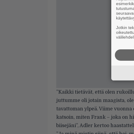
esimerkiks
tutustuma
seuraaval
käytettäv
Jotkin te
oikeutett
välilehdel
”Kaikki tietävät, että olen rukoi
juttumme oli jotain maagista, ole
tavattoman ylpeä. Viime vuonna o
katsoin, miten Frank – joka on hi
biisejäni”, Adler kertoo haastatte