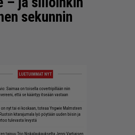
 – ja silloinkin
nen sekunnin
LUETUIMMAT NYT
vio: Saimaa on toisella covertripillään niin
vereeni, että se kääntyy itseään vastaan
 on nyt tai ei koskaan, toteaa Yngwie Malmsteen
Ruotsin kitarajumala lyö pöytään uuden biisin ja
rtoo tulevasta levystä
ten taipuu Trio Niskalaukaukselta Jenni Vartiaisen