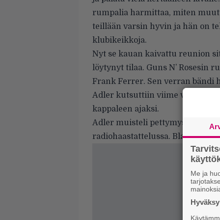
rumpalia harmittaa, miten muut
teillään varsin hyvin ja hän on t
klubikeikkoja.
Nyt se kauan kaivattu reunion sit
löytynyt tilaa. Guns N’ Rosesin 
Frank Ferrer. Sen verran bändi h
Adler kutsuttiin viime vuonna v
kappaleen ajaksi.
Adler muisteli pettymystään ja o
Ar
radiohaastattelussa.
Blabbermou
Tarvit
käytt
Me ja huo
tarjotak
mainoksi
Hyväksym
Käytämme 