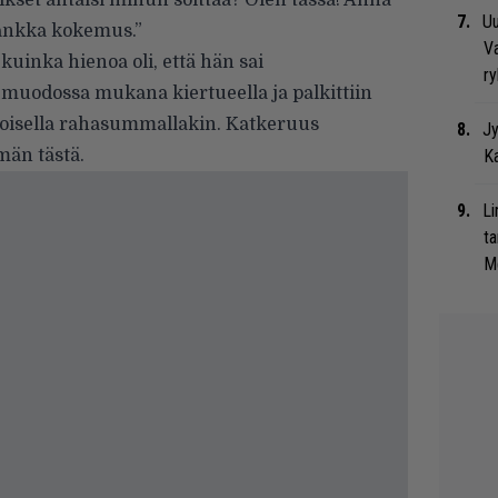
mikset antaisi minun soittaa? Olen tässä! Anna
Uu
rankka kokemus.”
Va
kuinka hienoa oli, että hän sai
ry
 muodossa mukana kiertueella ja palkittiin
moisella rahasummallakin. Katkeruus
Jy
män tästä.
Ka
Li
ta
Me