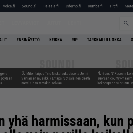
Voice.fi
Soundi.fi
Pelaaja.fi
Inferno.fi
Rumba.fi
Tilt.fi
Metel
ET
LEVYARVIOT
JUTUT
LEHTI
ALIT
ENSINÄYTTÖ
KEIKKA
RIP
TARKKAILULUOKKA
3.
4.
ngwie
Miten taipuu Trio Niskalaukaukselta Jenni
Guns N’ Rosesin keika
ö pöytään
Vartiaisen musiikki? Entäpä ruotsalainen death
suoraan country-maailma
tä
metal? Pian tämäkin selviää
kokoonpano suoriutui Bo
n yhä harmissaan, kun 