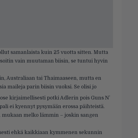
ollut samanlaista kuin 25 vuotta sitten. Mutta
ä soitin vain muutaman biisin, se tuntui hyvin
n, Australiaan tai Thaimaaseen, mutta en
maileja parin biisin vuoksi. Se olisi jo
e kirjaimellisesti potki Adlerin pois Guns N’
ali ei kyennyt pysymään erossa päihteistä.
in mukaan melko lämmin – joskin sangen
lisesti ehkä kaikkiaan kymmenen sekunnin