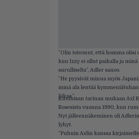
”Olin toivonut, että homma olisi 
kun Izzy ei ollut paikalla ja min
surulliselta”, Adler sanoo.
”He pyysivät minua myös Japanii
minä ala lentää kymmeniätuhansia 
liikaa.”
Kuuluisan tarinan mukaan Axl Ros
Rosesista vuonna 1990, kun rump
Nyt jälleennäkeminen oli Adler
lyhyt.
”Puhuin Axlin kanssa kirjaimel