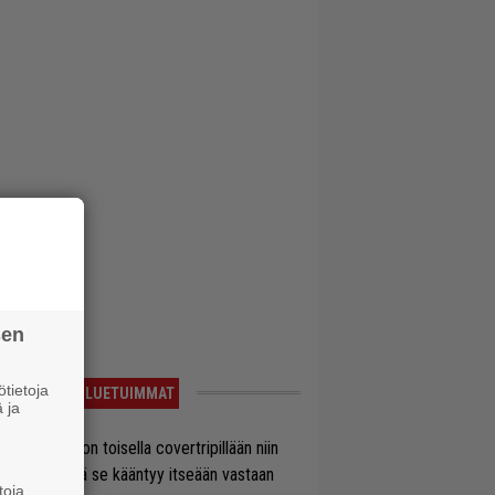
sen
tietoja
LUETUIMMAT
 ja
vio: Saimaa on toisella covertripillään niin
vereeni, että se kääntyy itseään vastaan
toja