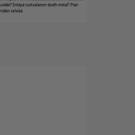
siikki? Entäpä ruotsalainen death metal? Pian
mäkin selviää