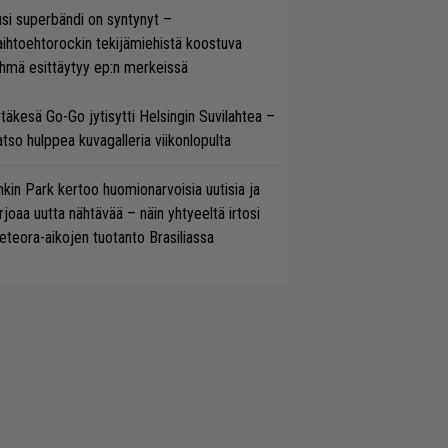
si superbändi on syntynyt –
ihtoehtorockin tekijämiehistä koostuva
hmä esittäytyy ep:n merkeissä
täkesä Go-Go jytisytti Helsingin Suvilahtea –
tso hulppea kuvagalleria viikonlopulta
nkin Park kertoo huomionarvoisia uutisia ja
rjoaa uutta nähtävää – näin yhtyeeltä irtosi
teora-aikojen tuotanto Brasiliassa