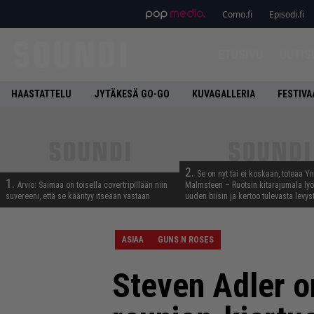
Como.fi
Episodi.fi
ETUSIVU
UUTIS
HAASTATTELU
JYTÄKESÄ GO-GO
KUVAGALLERIA
FESTIVA
2.
Se on nyt tai ei koskaan, toteaa Y
1.
Arvio: Saimaa on toisella covertripillään niin
Malmsteen – Ruotsin kitarajumala ly
suvereeni, että se kääntyy itseään vastaan
uuden biisin ja kertoo tulevasta levys
ASIAA
GUNS N ROSES
Steven Adler o