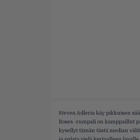
Steven Adleria käy pikkuisen sää
Roses -rumpali on kamppaillut p
kysellyt tämän tästä median välit
ja palata vielä kertaalleen lavalle