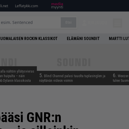
i.net
Leffatykki.com
Etsi
KIRJAUDU
SUOMALAISEN ROCKIN KLASSIKOT
ELÄMÄNI SOUNDIT
MARTTI LU
lla nähtiin yllätysvieras
5.
6.
n huipulta – näin
Blind Channel palasi tauolta tuplasinglen ja
Weezer-
b Dylanin klassikosta
näyttävän videon voimin
tulee Suom
pääsi GNR:n