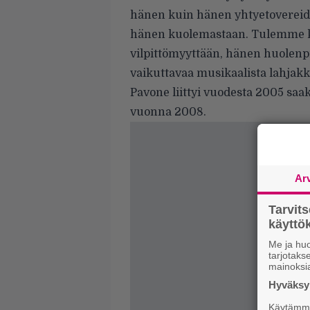
hänen kuin hänen yhtyetovereide
hänen kuolemastaan. Tulemme 
vilpittömyyttään, hänen huolenp
vaikuttavaa musikaalista lahjakk
Pavone liittyi vuodesta 2005 s
vuonna 2008.
Ar
Tarvit
käytt
Me ja huo
tarjotak
mainoksi
Hyväksym
Käytämme 