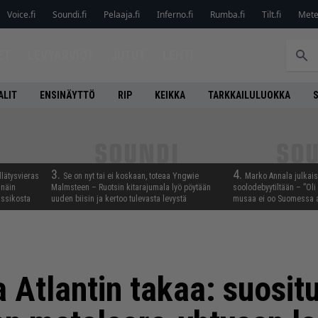
Voice.fi
Soundi.fi
Pelaaja.fi
Inferno.fi
Rumba.fi
Tilt.fi
Metel
ET
LEVYARVIOT
JUTUT
LEHTI
ALIT
ENSINÄYTTÖ
RIP
KEIKKA
TARKKAILULUOKKA
3.
4.
llätysvieras
Se on nyt tai ei koskaan, toteaa Yngwie
Marko Annala julkais
 näin
Malmsteen – Ruotsin kitarajumala lyö pöytään
soolodebyytiltään – ”Oli 
assikosta
uuden biisin ja kertoo tulevasta levystä
musaa ei oo Suomessa a
a Atlantin takaa: suosit