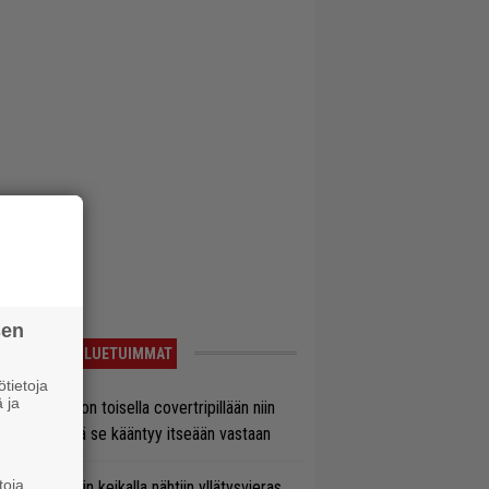
sen
LUETUIMMAT
tietoja
 ja
vio: Saimaa on toisella covertripillään niin
vereeni, että se kääntyy itseään vastaan
toja
ns N’ Rosesin keikalla nähtiin yllätysvieras