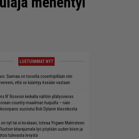
ulaja menehtyi
LUETUIMMAT NYT
vio: Saimaa on toisella covertripillään niin
vereeni, että se kääntyy itseään vastaan
ns N’ Rosesin keikalla nähtiin yllätysvieras
oraan country-maailman huipulta – näin
koonpano suoriutui Bob Dylanin klassikosta
 on nyt tai ei koskaan, toteaa Yngwie Malmsteen
Ruotsin kitarajumala lyö pöytään uuden biisin ja
rtoo tulevasta levystä