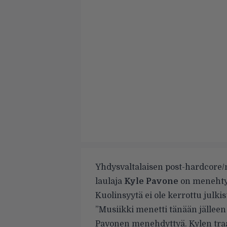
Yhdysvaltalaisen post-hardcore
laulaja
Kyle Pavone
on menehty
Kuolinsyytä ei ole kerrottu julki
”Musiikki menetti tänään jällee
Pavonen menehdyttyä. Kylen traa