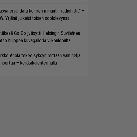
ässä ei jahdata kolmen minuutin radiohittiä” –
W. Yrjänä julkaisi toisen soololevynsä
täkesä Go-Go jytisytti Helsingin Suvilahtea –
tso hulppea kuvagalleria viikonlopulta
rkko Ahola tekee syksyn mittaan vain neljä
nserttia – keikkakalenteri julki