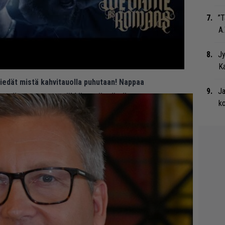
”T
A.
Jy
Ka
 tiedät mistä kahvitauolla puhutaan! Nappaa
Ja
eenaiheet suoraan sähköpostiin tästä.
ko