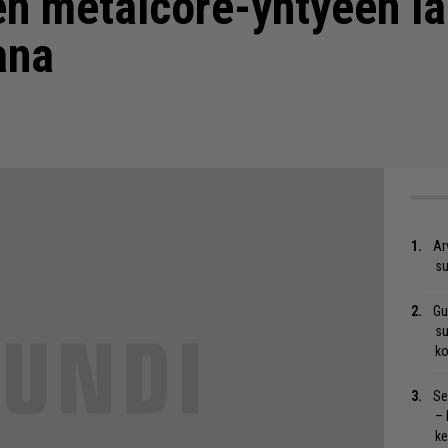
en metalcore-yhtyeen la
ana
Ar
su
Gu
su
ko
Se
– 
ke