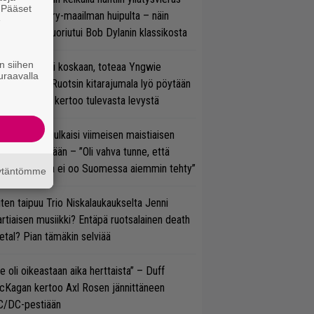
. Pääset
oraan country-maailman huipulta – näin
e
koonpano suoriutui Bob Dylanin klassikosta
n siihen
 on nyt tai ei koskaan, toteaa Yngwie
uraavalla
lmsteen – Ruotsin kitarajumala lyö pöytään
den biisin ja kertoo tulevasta levystä
rko Annala julkaisi viimeisen maistiaisen
olodebyytiltään – ”Oli vahva tunne, että
llaista musaa ei oo Suomessa aiemmin tehty”
äytäntömme
ten taipuu Trio Niskalaukaukselta Jenni
rtiaisen musiikki? Entäpä ruotsalainen death
tal? Pian tämäkin selviää
e oli oikeastaan aika herttaista” – Duff
cKagan kertoo Axl Rosen jännittäneen
C/DC-pestiään