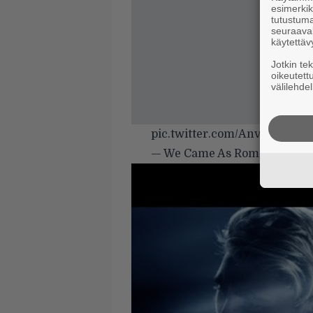
esimerkiks
tutustuma
seuraaval
käytettäv
Jotkin te
oikeutett
välilehdel
pic.twitter.com/AnvpTwZNm
— We Came As Romans (@w