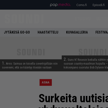
Como.fi
Episodi.fi
ETUSIVU
UUTIS
JYTÄKESÄ GO-GO
HAASTATTELU
KUVAGALLERIA
FESTIVA
2.
Guns N’ Rosesin keikalla nähtiin y
1.
Arvio: Saimaa on toisella covertripillään niin
suoraan country-maailman huipulta –
suvereeni, että se kääntyy itseään vastaan
kokoonpano suoriutui Bob Dylanin kl
ASIAA
Surkeita uutisi