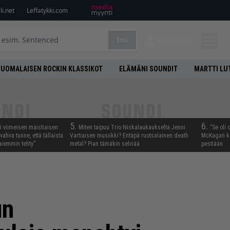
i.net
Leffatykki.com
Etsi
KIRJAUDU
SUOMALAISEN ROCKIN KLASSIKOT
ELÄMÄNI SOUNDIT
MARTTI LU
5.
6.
i viimeisen maistiaisen
Miten taipuu Trio Niskalaukaukselta Jenni
”Se oli 
vahva tunne, että tällaista
Vartiaisen musiikki? Entäpä ruotsalainen death
McKagan ke
iemmin tehty”
metal? Pian tämäkin selviää
pestiään
un