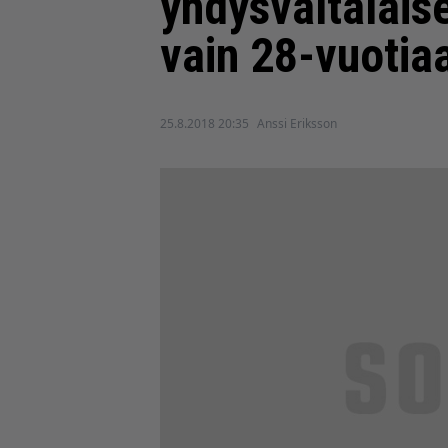
yhdysvaltalais
vain 28-vuotia
25.8.2018 20:35
Anssi Eriksson