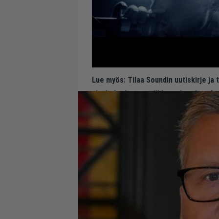
Lue myös:
Tilaa Soundin uutiskirje ja
ajankohtaiset musiikin uutiset ja puh