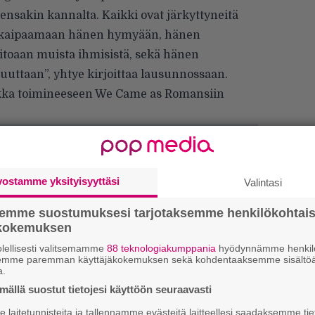
nsakin kannalta. Kaikki ovat järkyttyneitä
kaipaamaan hänen hymyään, hänen
itoaan muista ihmisistä, sekä hänen
uuttaan”, yhtye kirjoittaa lausunnossaan.
aakka toimineeseen We Came as Romansiin
vostamme yksityisyyttäsi
Valintasi
semme suostumuksesi tarjotaksemme henkilökohtai
ökokemuksen
lellisesti valitsemamme
88 teknologiakumppania
hyödynnämme henkilö
semme paremman käyttäjäkokemuksen sekä kohdentaaksemme sisältöä
Ar
a.
su
ällä suostut tietojesi käyttöön seuraavasti
laitetunnisteita ja tallennamme evästeitä laitteellesi saadaksemme tie
Gu