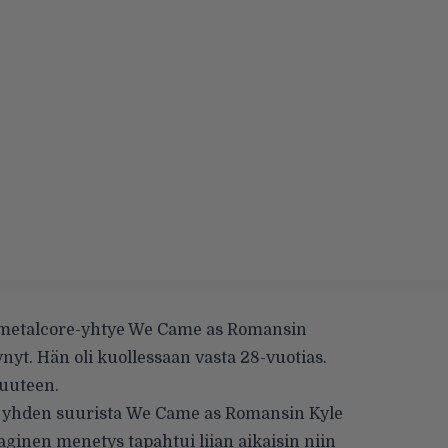
/metalcore-yhtye We Came as Romansin
nyt.
Hän oli kuollessaan vasta 28-vuotias.
suuteen.
n yhden suurista We Came as Romansin Kyle
ginen menetys tapahtui liian aikaisin niin