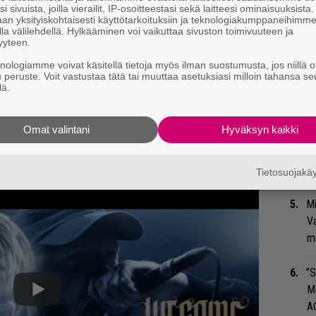
i sivuista, joilla vierailit, IP-osoitteestasi sekä laitteesi ominaisuuksista
su
an yksityiskohtaisesti käyttötarkoituksiin ja teknologiakumppaneihimm
la välilehdellä. Hylkääminen voi vaikuttaa sivuston toimivuuteen ja
ko
yyteen.
knologiamme voivat käsitellä tietoja myös ilman suostumusta, jos niillä o
Se
u peruste. Voit vastustaa tätä tai muuttaa asetuksiasi milloin tahansa se
Ma
lä.
uu
Omat valintani
Hyväksyn kaikki
4
Ma
so
ecameasromans)
August 25, 2018
tä
Tietosuojak
Mi
Va
me
”S
M
A