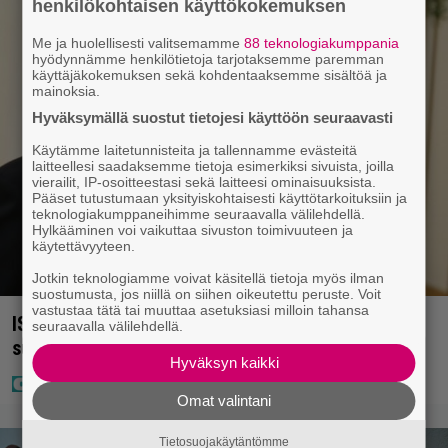
henkilökohtaisen käyttökokemuksen
Me ja huolellisesti valitsemamme
88 teknologiakumppania
hyödynnämme henkilötietoja tarjotaksemme paremman
käyttäjäkokemuksen sekä kohdentaaksemme sisältöä ja
mainoksia.
Hyväksymällä suostut tietojesi käyttöön seuraavasti
Käytämme laitetunnisteita ja tallennamme evästeitä
laitteellesi saadaksemme tietoja esimerkiksi sivuista, joilla
vierailit, IP-osoitteestasi sekä laitteesi ominaisuuksista.
Pääset tutustumaan yksityiskohtaisesti käyttötarkoituksiin ja
teknologiakumppaneihimme seuraavalla välilehdellä.
Hylkääminen voi vaikuttaa sivuston toimivuuteen ja
käytettävyyteen.
Jotkin teknologiamme voivat käsitellä tietoja myös ilman
suostumusta, jos niillä on siihen oikeutettu peruste. Voit
vastustaa tätä tai muuttaa asetuksiasi milloin tahansa
IS: Hjalliksen ja Jasminen häissä suomalainen
seuraavalla välilehdellä.
supertähti
Hyväksyn kaikki
Omat valintani
Tietosuojakäytäntömme