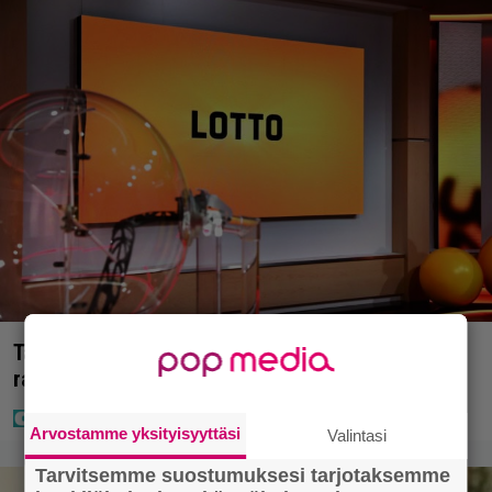
Täällä pelattiin lauantain Loton ja Jokerin isot
rahat – Tokmannilla, ABC:lla, netissä…
Arvostamme yksityisyyttäsi
Valintasi
Tarvitsemme suostumuksesi tarjotaksemme