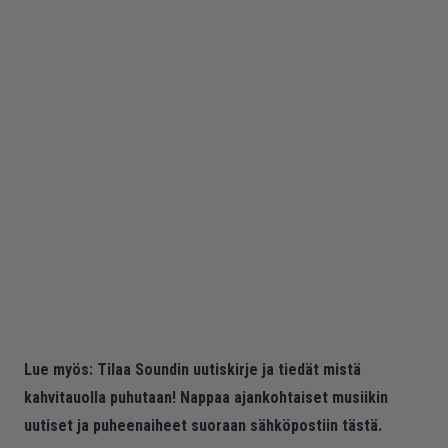
Lue myös:
Tilaa Soundin uutiskirje ja tiedät mistä
kahvitauolla puhutaan! Nappaa ajankohtaiset musiikin
uutiset ja puheenaiheet suoraan sähköpostiin tästä.