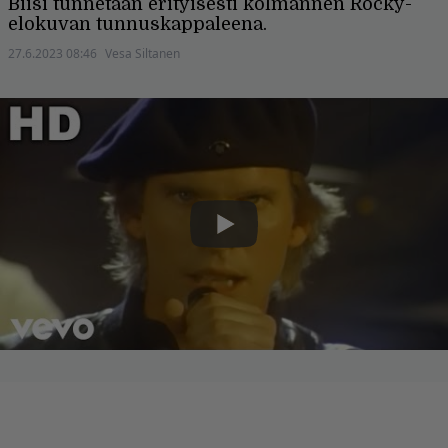
Biisi tunnetaan erityisesti kolmannen Rocky-
elokuvan tunnuskappaleena.
27.6.2023 08:46
Vesa Siltanen