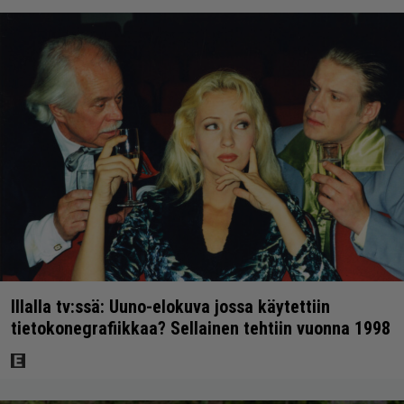
Illalla tv:ssä: Uuno-elokuva jossa käytettiin
tietokonegrafiikkaa? Sellainen tehtiin vuonna 1998