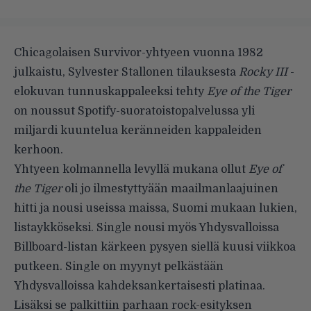
Chicagolaisen Survivor-yhtyeen vuonna 1982
julkaistu, Sylvester Stallonen tilauksesta
Rocky III
-
elokuvan tunnuskappaleeksi tehty
Eye of the Tiger
on noussut Spotify-suoratoistopalvelussa yli
miljardi kuuntelua keränneiden kappaleiden
kerhoon.
Yhtyeen kolmannella levyllä mukana ollut
Eye of
the Tiger
oli jo ilmestyttyään maailmanlaajuinen
hitti ja nousi useissa maissa, Suomi mukaan lukien,
listaykköseksi. Single nousi myös Yhdysvalloissa
Billboard-listan kärkeen pysyen siellä kuusi viikkoa
putkeen. Single on myynyt pelkästään
Yhdysvalloissa kahdeksankertaisesti platinaa.
Lisäksi se palkittiin parhaan rock-esityksen