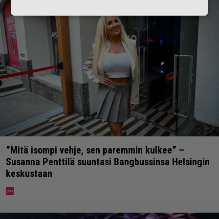
”Mitä isompi vehje, sen paremmin kulkee” –
Susanna Penttilä suuntasi Bangbussinsa Helsingin
keskustaan