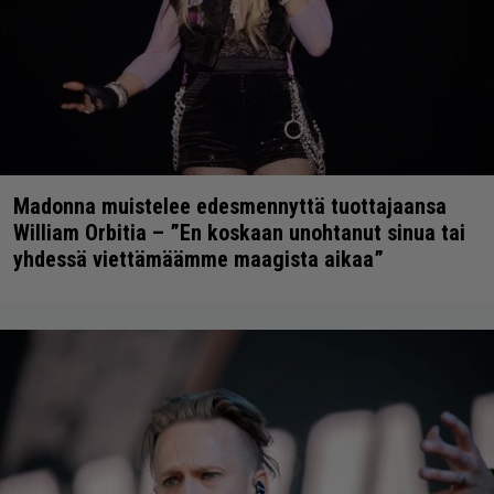
Madonna muistelee edesmennyttä tuottajaansa
William Orbitia – ”En koskaan unohtanut sinua tai
yhdessä viettämäämme maagista aikaa”