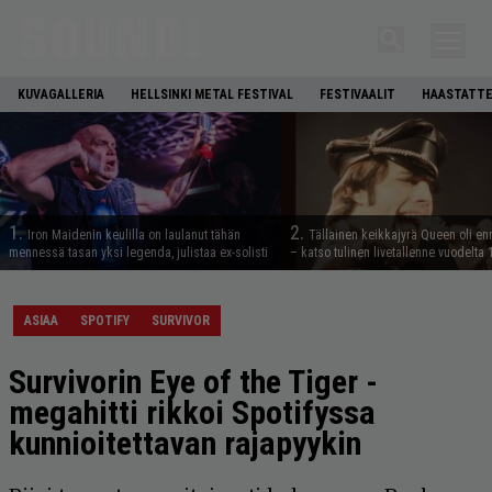
KUVAGALLERIA
HELLSINKI METAL FESTIVAL
FESTIVAALIT
HAASTATTE
1.
2.
Iron Maidenin keulilla on laulanut tähän
Tällainen keikkajyrä Queen oli e
mennessä tasan yksi legenda, julistaa ex-solisti
– katso tulinen livetallenne vuodelta
ASIAA
SPOTIFY
SURVIVOR
Survivorin Eye of the Tiger -
megahitti rikkoi Spotifyssa
kunnioitettavan rajapyykin