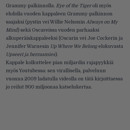
Grammy-palkinnolla.
Eye of the Tiger
oli myös
ehdolla vuoden kappaleen Grammy-palkinnon
saajaksi (pystin vei Willie Nelsonin
Always on My
Mind
) sekä Oscareissa vuoden parhaaksi
alkuperäiskappaleeksi (Oscarin vei Joe Cockerin ja
Jennifer Warnesin
Up Where We Belong
elokuvasta
Upseeri ja herrasmies
).
Kappale kolkuttelee pian miljardin rajapyykkiä
myös Youtubessa: sen virallisella, palveluun
vuonna 2009 ladatulla videolla on tätä kirjoittaessa
jo reilut 900 miljoonaa katselukertaa.