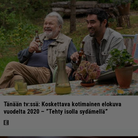
Tänään tv:ssä: Koskettava kotimainen elokuva
vuodelta 2020 – ”Tehty isolla sydämellä”