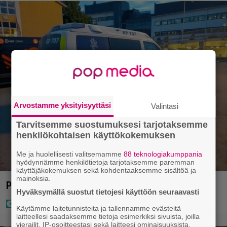
Arvostamme yksityisyyttäsi
Valintasi
Tarvitsemme suostumuksesi tarjotaksemme
henkilökohtaisen käyttökokemuksen
Me ja huolellisesti valitsemamme
88 teknologiakumppania
hyödynnämme henkilötietoja tarjotaksemme paremman
käyttäjäkokemuksen sekä kohdentaaksemme sisältöä ja
mainoksia.
Poliisi teki surullisen löydön Lohjalla
Hyväksymällä suostut tietojesi käyttöön seuraavasti
Käytämme laitetunnisteita ja tallennamme evästeitä
laitteellesi saadaksemme tietoja esimerkiksi sivuista, joilla
vierailit, IP-osoitteestasi sekä laitteesi ominaisuuksista.