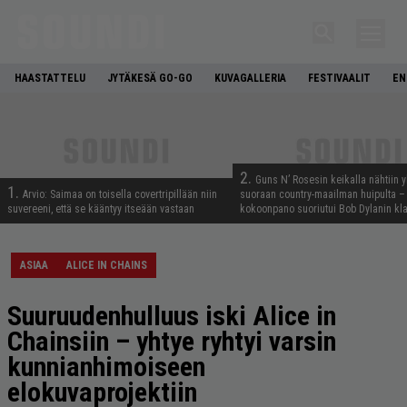
HAASTATTELU
JYTÄKESÄ GO-GO
KUVAGALLERIA
FESTIVAALIT
EN
2.
Guns N’ Rosesin keikalla nähtiin y
1.
Arvio: Saimaa on toisella covertripillään niin
suoraan country-maailman huipulta –
suvereeni, että se kääntyy itseään vastaan
kokoonpano suoriutui Bob Dylanin kl
ASIAA
ALICE IN CHAINS
Suuruudenhulluus iski Alice in
Chainsiin – yhtye ryhtyi varsin
kunnianhimoiseen
elokuvaprojektiin