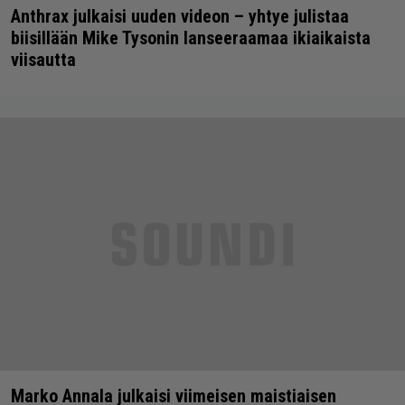
Anthrax julkaisi uuden videon – yhtye julistaa
biisillään Mike Tysonin lanseeraamaa ikiaikaista
viisautta
Marko Annala julkaisi viimeisen maistiaisen