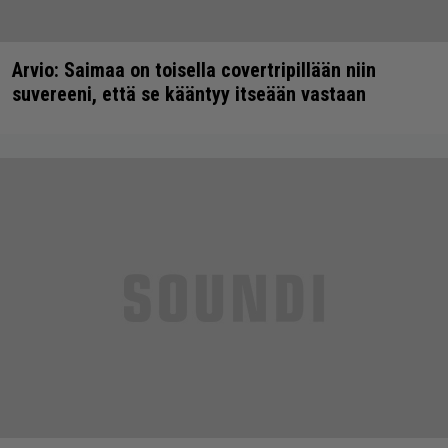
Arvio: Saimaa on toisella covertripillään niin
suvereeni, että se kääntyy itseään vastaan