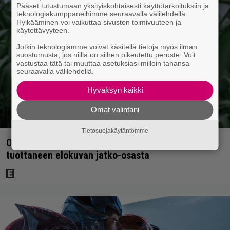
Pääset tutustumaan yksityiskohtaisesti käyttötarkoituksiin ja
teknologiakumppaneihimme seuraavalla välilehdellä.
Hylkääminen voi vaikuttaa sivuston toimivuuteen ja
käytettävyyteen.
Jotkin teknologiamme voivat käsitellä tietoja myös ilman
suostumusta, jos niillä on siihen oikeutettu peruste. Voit
vastustaa tätä tai muuttaa asetuksiasi milloin tahansa
seuraavalla välilehdellä.
Hyväksyn kaikki
Omat valintani
Tietosuojakäytäntömme
Ohjaaja lähti kalppimaan 870 miljoonaa dollaria
tuottaneen elokuvan jatko-osasta