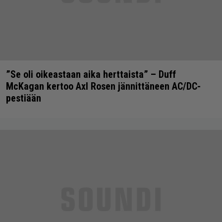
”Se oli oikeastaan aika herttaista” – Duff
McKagan kertoo Axl Rosen jännittäneen AC/DC-
pestiään