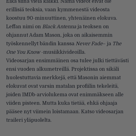
Eikä siinä vielä kaikki. Nämä videot eivät ole
erillisiä teoksia, vaan kymmenestä videosta
koostuu 90-minuuttinen, yhtenäinen elokuva.
Leffan nimi on
Black Antenna
ja teoksen on
ohjannut Adam Mason, joka on aikaisemmin
työskennellyt bändin kanssa
Never Fade
– ja
The
One You Know
-musiikkivideoilla.
Videosarjan ensimmäinen osa tulee julki tiettävästi
ensi vuoden alkumetreillä. Projektissa on sikäli
huolestuttavia merkkejä, että Masonin aiemmat
elokuvat ovat varsin matalan profiilin tekeleitä,
joiden IMDb-arviolukema ovat enimmäkseen alle
viiden pisteen. Mutta kuka tietää, ehkä ohjaaja
pääsee nyt viimein loistamaan. Katso videosarjan
traileri yläpuolelta.