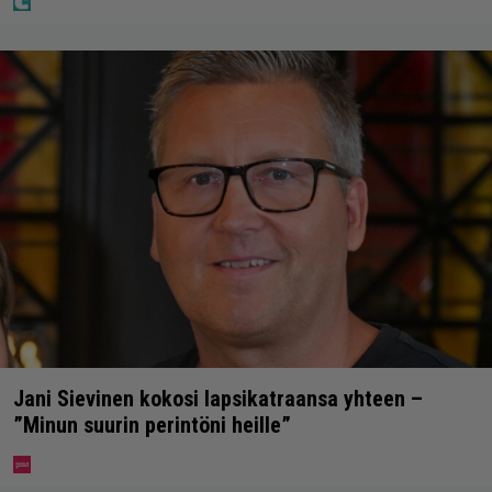
Jani Sievinen kokosi lapsikatraansa yhteen –
”Minun suurin perintöni heille”