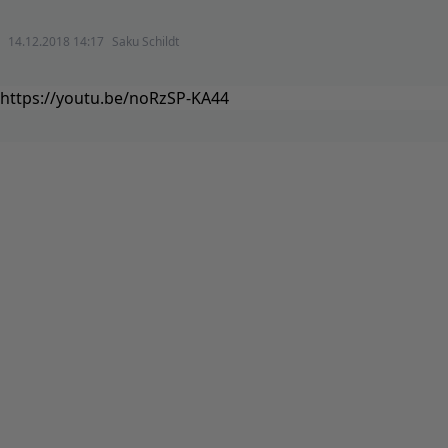
14.12.2018 14:17
Saku Schildt
https://youtu.be/noRzSP-KA44