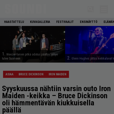
HAASTATTELU
KUVAGALLERIA
FESTIVAALIT
ENSINÄYTTÖ
ELÄMÄN
1.
Weezer-fanien pitkä odotus päättyy: yhtye
2.
tulee Suomeen
Glenn Hughes jättää keikkalavat t
ASIAA
BRUCE DICKINSON
IRON MAIDEN
Syyskuussa nähtiin varsin outo Iron
Maiden -keikka – Bruce Dickinson
oli hämmentävän kiukkuisella
päällä