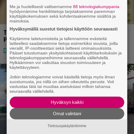
Me ja huolellisesti valitsemamme
88 teknologiakumppania
hyödynnämme henkilötietoja tarjotaksemme paremman
käyttäjäkokemuksen sekä kohdentaaksemme sisältöä ja
mainoksia.
Hyväksymällä suostut tietojesi käyttöön seuraavasti
Tältä näyttää Vappu Pimiän perhelomalla
Portugalissa – ”Kaunis mekko”
Käytämme laitetunnisteita ja tallennamme evästeitä
laitteellesi saadaksemme tietoja esimerkiksi sivuista, joilla
vierailit, IP-osoitteestasi sekä laitteesi ominaisuuksista.
Pääset tutustumaan yksityiskohtaisesti käyttötarkoituksiin ja
teknologiakumppaneihimme seuraavalla välilehdellä.
Hylkääminen voi vaikuttaa sivuston toimivuuteen ja
käytettävyyteen.
Jotkin teknologiamme voivat käsitellä tietoja myös ilman
suostumusta, jos niillä on siihen oikeutettu peruste. Voit
vastustaa tätä tai muuttaa asetuksiasi milloin tahansa
seuraavalla välilehdellä.
Hyväksyn kaikki
Omat valintani
Tietosuojakäytäntömme