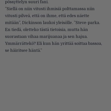
pössyttelyn suuri fani.
”Siellä on niin vitusti ihmisiä polttamassa niin
vitusti pilveä, että on ihme, että edes näette
mitään”, Dickinson laukoi yleisölle. ”Steve-parka.
En tiedä, oletteko tästä tietoisia, mutta hän
suorastaan vihaa marijuanaa ja sen hajua.
Ymmärrättekö? Eli kun hän yrittää soittaa bassoa,
se häiritsee häntä.”