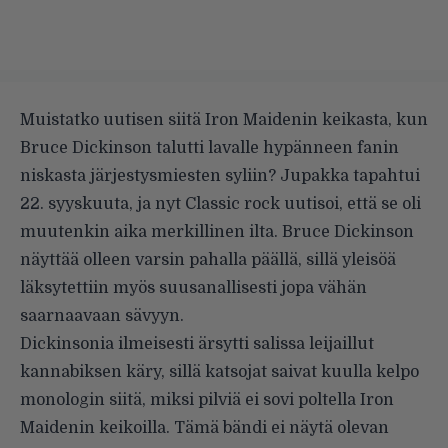
Muistatko uutisen siitä Iron Maidenin keikasta, kun
Bruce Dickinson
talutti lavalle hypänneen fanin
niskasta järjestysmiesten syliin? Jupakka tapahtui
22. syyskuuta, ja nyt
Classic rock uutisoi
, että se oli
muutenkin aika merkillinen ilta. Bruce Dickinson
näyttää olleen varsin pahalla päällä, sillä yleisöä
läksytettiin myös suusanallisesti jopa vähän
saarnaavaan sävyyn.
Dickinsonia ilmeisesti ärsytti salissa leijaillut
kannabiksen käry, sillä katsojat saivat kuulla kelpo
monologin siitä, miksi pilviä ei sovi poltella Iron
Maidenin keikoilla. Tämä bändi ei näytä olevan