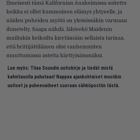
Ilmeisesti tämä Kalifornian Anaheimissa soitettu
keikka ei ollut kummoinen elämys yhtyeelle, ja
näiden puheiden myötä on yleisössäkin varmaan
ihmetelty. Saapa nähdä, lähteekö Maidenin
muiltakin keikoilta kiertämään sellaista tarinaa,
että brittijättiläinen olisi vanhemmiten
muuttumassa astetta kärttyisämmäksi.
Lue myös:
Tilaa Soundin uutiskirje ja tiedät mistä
kahvitauolla puhutaan! Nappaa ajankohtaiset musiikin
uutiset ja puheenaiheet suoraan sähköpostiin tästä.