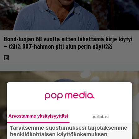
Bond-luojan 68 vuotta sitten lähettämä kirje löytyi
– tältä 007-hahmon piti alun perin näyttää
Arvostamme yksityisyyttäsi
Valintasi
Tarvitsemme suostumuksesi tarjotaksemme
henkilökohtaisen käyttökokemuksen