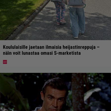
Koululaisille jaetaan ilmaisia heijastinreppuja –
näin voit lunastaa omasi S-marketista