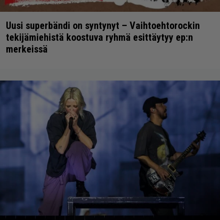
Uusi superbändi on syntynyt – Vaihtoehtorockin
tekijämiehistä koostuva ryhmä esittäytyy ep:n
merkeissä