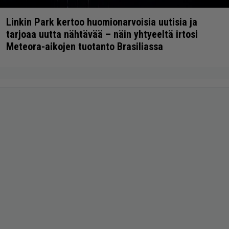
Linkin Park kertoo huomionarvoisia uutisia ja
tarjoaa uutta nähtävää – näin yhtyeeltä irtosi
Meteora-aikojen tuotanto Brasiliassa