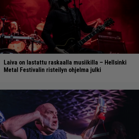
Laiva on lastattu raskaalla musiikilla – Hellsinki
Metal Festivalin risteilyn ohjelma julki