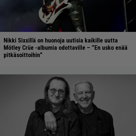
Nikki Sixxillä on huonoja uutisia kaikille uutta
Mötley Crüe -albumia odottaville – ”En usko enää
pitkäsoittoihin”