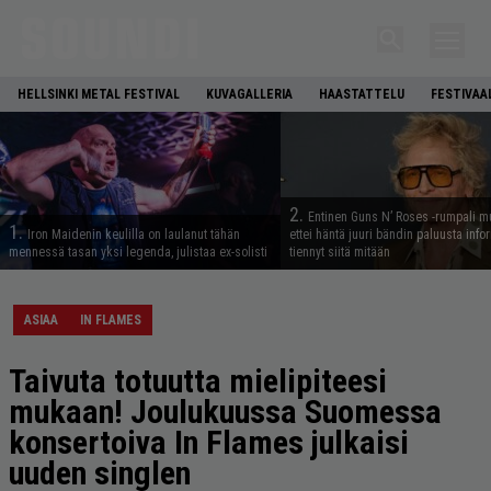
HELLSINKI METAL FESTIVAL
KUVAGALLERIA
HAASTATTELU
FESTIVAA
2.
Entinen Guns N’ Roses -rumpali mu
1.
Iron Maidenin keulilla on laulanut tähän
ettei häntä juuri bändin paluusta info
mennessä tasan yksi legenda, julistaa ex-solisti
tiennyt siitä mitään
ASIAA
IN FLAMES
Taivuta totuutta mielipiteesi
mukaan! Joulukuussa Suomessa
konsertoiva In Flames julkaisi
uuden singlen