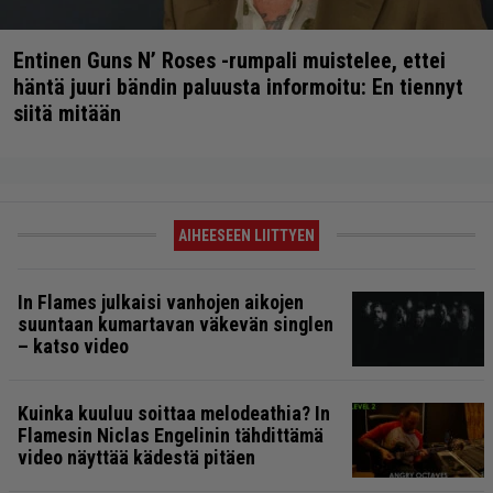
Entinen Guns N’ Roses -rumpali muistelee, ettei
häntä juuri bändin paluusta informoitu: En tiennyt
siitä mitään
AIHEESEEN LIITTYEN
In Flames julkaisi vanhojen aikojen
suuntaan kumartavan väkevän singlen
– katso video
Kuinka kuuluu soittaa melodeathia? In
Flamesin Niclas Engelinin tähdittämä
video näyttää kädestä pitäen