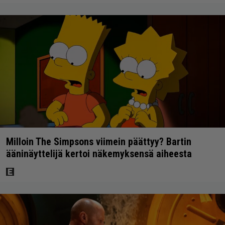
Milloin The Simpsons viimein päättyy? Bartin
ääninäyttelijä kertoi näkemyksensä aiheesta