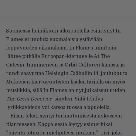
Suomessa
heinäkuun alkupuolella esiintynyt
In
Flames ei unohda suomalaisia ystäviään
loppuvuoden aikanakaan. In Flames nimittäin
lähtee pitkälle Euroopan-kiertueelle At The
Gatesin, Imminencen ja Orbit Culturen kanssa, ja
rundi saavuttaa Helsingin Jäähallin 14. joulukuuta.
Mukavien kiertueuutisten lisäksi tarjolla on myös
musiikkia, sillä In Flames on nyt julkaissut uuden
The Great Deceiver
-singlen. Siitä tehdyn
lyriikkavideon voi katsoa tuossa alapuolella.
– Biisin teksti syntyi turhautumisesta nykyiseen
tilanteeseen. Kappaleesta löytyy esimerkiksi
”taivuta totuutta mielipiteesi mukaan” -rivi, joka