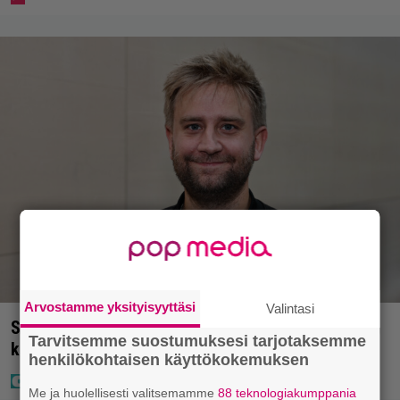
Arvostamme yksityisyyttäsi
Valintasi
Seiska: Joel Harkimo ja Kastanja Rauhala – Joel
Tarvitsemme suostumuksesi tarjotaksemme
kertoo nyt kaiken
henkilökohtaisen käyttökokemuksen
Me ja huolellisesti valitsemamme
88 teknologiakumppania