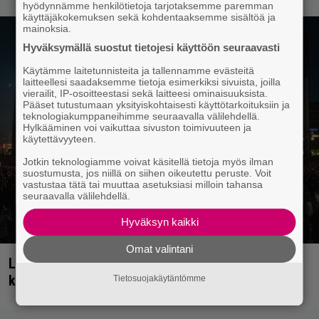
hyödynnämme henkilötietoja tarjotaksemme paremman
käyttäjäkokemuksen sekä kohdentaaksemme sisältöä ja
mainoksia.
Hyväksymällä suostut tietojesi käyttöön seuraavasti
Käytämme laitetunnisteita ja tallennamme evästeitä
laitteellesi saadaksemme tietoja esimerkiksi sivuista, joilla
vierailit, IP-osoitteestasi sekä laitteesi ominaisuuksista.
Pääset tutustumaan yksityiskohtaisesti käyttötarkoituksiin ja
teknologiakumppaneihimme seuraavalla välilehdellä.
Hylkääminen voi vaikuttaa sivuston toimivuuteen ja
käytettävyyteen.
Jotkin teknologiamme voivat käsitellä tietoja myös ilman
suostumusta, jos niillä on siihen oikeutettu peruste. Voit
vastustaa tätä tai muuttaa asetuksiasi milloin tahansa
seuraavalla välilehdellä.
Hyväksyn kaikki
Omat valintani
Livearvio: Kaikki häipyy, niin myös Eppu Normaali
kunniakkaasti keikkalavoilta
Tietosuojakäytäntömme