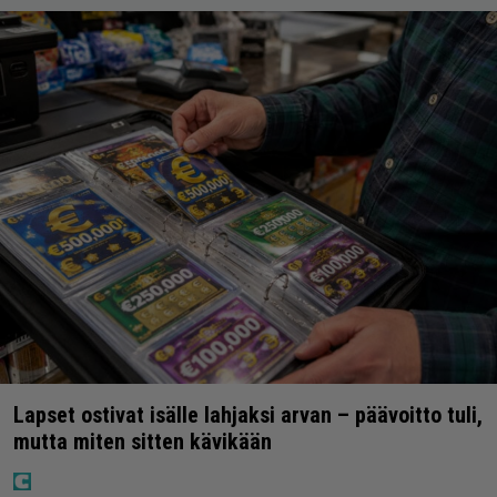
Lapset ostivat isälle lahjaksi arvan – päävoitto tuli,
mutta miten sitten kävikään