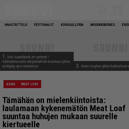
HAASTATTELU
FESTIVAALIT
KUVAGALLERIA
MUSIIKKIBISNES
ENS
1.
Uusi superbändi on syntynyt –
Vaihtoehtorockin tekijämiehistä koostuva ryhmä
2.
esittäytyy ep:n merkeissä
Glenn Hughes jättää keikkalavat t
ASIAA
MEAT LOAF
Tämähän on mielenkiintoista:
laulamaan kykenemätön Meat Loaf
suuntaa huhujen mukaan suurelle
kiertueelle