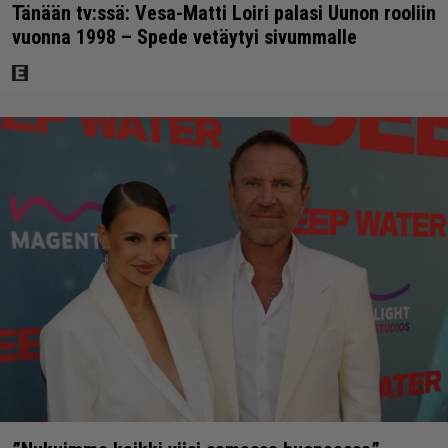
Tänään tv:ssä: Vesa-Matti Loiri palasi Uunon rooliin
vuonna 1998 – Spede vetäytyi sivummalle