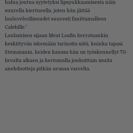
halua joutua syytetyksi lipsynkkaamisesta näin
suurella kiertueella, joten hän jättää
lauluvelvollisuudet suuresti fanittamalleen
Calebille.”
Laulamisen sijaan Meat Loafin kerrotaankin
keskittyvän iskemään tarinoita siitä, kuinka tapasi
Steinmanin, keiden kanssa hän on työskennellyt 70-
luvulta alkaen ja kertomalla joukoittain muita
anekdootteja pitkän uransa varrelta.