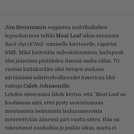
Jim Steinmanin
eeppisten mahtiballadien
legendaarinen tulkki
Meat Loaf
aikoo suunnata
Back Out Of Hell
-nimiselle kiertueelle, raportoi
NME
.
Mikä kuitenkin milenkiintoisinta, laulupuoli
olisi jäämässä päätähden itsensä osalta väliin. 70-
vuotias kultakurkku olisi tietojen mukaan
siirtämässä solistivelvollisuudet American Idol -
voittaja
Caleb Johnsonille
.
Lehden siteeraama lähde kertoo, että ”Meat Loaf on
huolissaan siitä, ettei pysty suoriutumaan
muutamista isoimmista laulunumeroista
menetettyään äänensä pari vuotta sitten. Hän on
tukeutunut nauhoihin jo jonkin aikaa, mutta ei