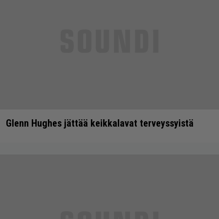
Glenn Hughes jättää keikkalavat terveyssyistä