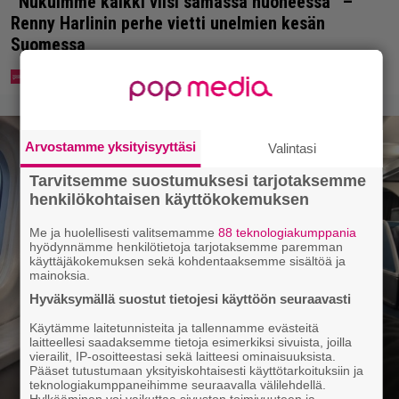
”Nukuimme kaikki viisi samassa huoneessa” –
Renny Harlinin perhe vietti unelmien kesän
Suomessa
Arvostamme yksityisyyttäsi
Valintasi
Tarvitsemme suostumuksesi tarjotaksemme
henkilökohtaisen käyttökokemuksen
Me ja huolellisesti valitsemamme
88 teknologiakumppania
hyödynnämme henkilötietoja tarjotaksemme paremman
käyttäjäkokemuksen sekä kohdentaaksemme sisältöä ja
mainoksia.
Hyväksymällä suostut tietojesi käyttöön seuraavasti
Käytämme laitetunnisteita ja tallennamme evästeitä
laitteellesi saadaksemme tietoja esimerkiksi sivuista, joilla
vierailit, IP-osoitteestasi sekä laitteesi ominaisuuksista.
Pääset tutustumaan yksityiskohtaisesti käyttötarkoituksiin ja
teknologiakumppaneihimme seuraavalla välilehdellä.
Hylkääminen voi vaikuttaa sivuston toimivuuteen ja