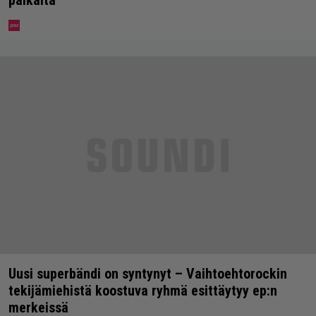
paikalta
Uusi superbändi on syntynyt – Vaihtoehtorockin
tekijämiehistä koostuva ryhmä esittäytyy ep:n
merkeissä