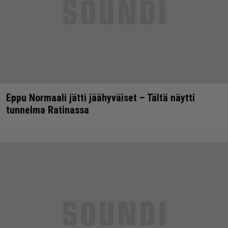
Eppu Normaali jätti jäähyväiset – Tältä näytti
tunnelma Ratinassa