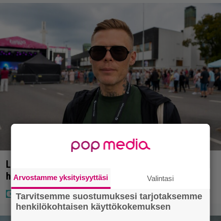
Laulaja Aki Samuli on nyt Aki Kirvesnimi – tässä
hääkuva
Arvostamme yksityisyyttäsi
Valintasi
Tarvitsemme suostumuksesi tarjotaksemme
henkilökohtaisen käyttökokemuksen