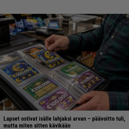
Lapset ostivat isälle lahjaksi arvan – päävoitto tuli,
mutta miten sitten kävikään