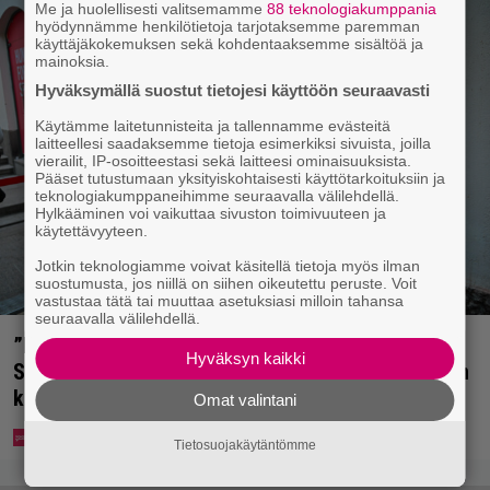
Me ja huolellisesti valitsemamme
88 teknologiakumppania
hyödynnämme henkilötietoja tarjotaksemme paremman
käyttäjäkokemuksen sekä kohdentaaksemme sisältöä ja
mainoksia.
Hyväksymällä suostut tietojesi käyttöön seuraavasti
Käytämme laitetunnisteita ja tallennamme evästeitä
laitteellesi saadaksemme tietoja esimerkiksi sivuista, joilla
vierailit, IP-osoitteestasi sekä laitteesi ominaisuuksista.
Pääset tutustumaan yksityiskohtaisesti käyttötarkoituksiin ja
teknologiakumppaneihimme seuraavalla välilehdellä.
Hylkääminen voi vaikuttaa sivuston toimivuuteen ja
käytettävyyteen.
Jotkin teknologiamme voivat käsitellä tietoja myös ilman
suostumusta, jos niillä on siihen oikeutettu peruste. Voit
vastustaa tätä tai muuttaa asetuksiasi milloin tahansa
seuraavalla välilehdellä.
”Mitä isompi vehje, sen paremmin kulkee” –
Hyväksyn kaikki
Susanna Penttilä suuntasi Bangbussinsa Helsingin
keskustaan
Omat valintani
Tietosuojakäytäntömme