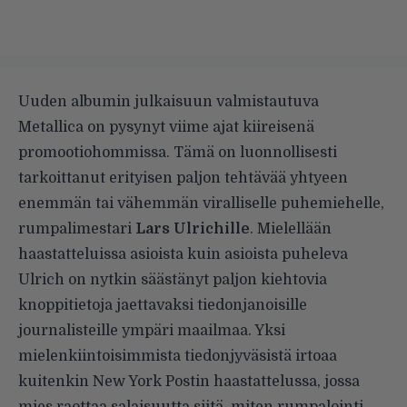
Uuden albumin julkaisuun valmistautuva
Metallica on pysynyt viime ajat kiireisenä
promootiohommissa. Tämä on luonnollisesti
tarkoittanut erityisen paljon tehtävää yhtyeen
enemmän tai vähemmän viralliselle puhemiehelle,
rumpalimestari
Lars Ulrichille
.
Mielellään
haastatteluissa asioista kuin asioista puheleva
Ulrich on nytkin säästänyt paljon kiehtovia
knoppitietoja jaettavaksi tiedonjanoisille
journalisteille ympäri maailmaa. Yksi
mielenkiintoisimmista tiedonjyväsistä irtoaa
kuitenkin
New York Postin
haastattelussa, jossa