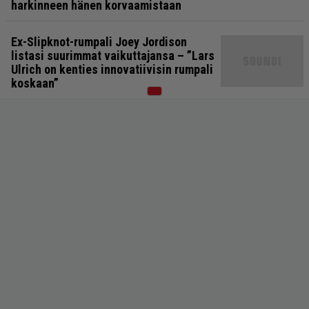
harkinneen hänen korvaamistaan
Ex-Slipknot-rumpali Joey Jordison
listasi suurimmat vaikuttajansa – ”Lars
Ulrich on kenties innovatiivisin rumpali
koskaan”