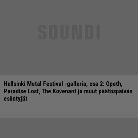
Hellsinki Metal Festival -galleria, osa 2: Opeth,
Paradise Lost, The Kovenant ja muut päätöspäivän
esiintyjät