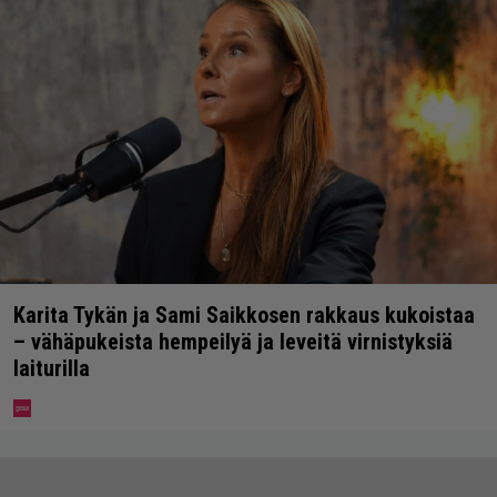
Karita Tykän ja Sami Saikkosen rakkaus kukoistaa
– vähäpukeista hempeilyä ja leveitä virnistyksiä
laiturilla