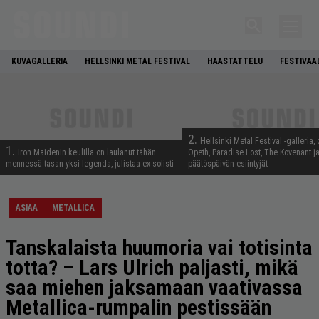
KUVAGALLERIA
HELLSINKI METAL FESTIVAL
HAASTATTELU
FESTIVAA
2.
Hellsinki Metal Festival -galleria, 
1.
Iron Maidenin keulilla on laulanut tähän
Opeth, Paradise Lost, The Kovenant j
mennessä tasan yksi legenda, julistaa ex-solisti
päätöspäivän esiintyjät
ASIAA
METALLICA
Tanskalaista huumoria vai totisinta
totta? – Lars Ulrich paljasti, mikä
saa miehen jaksamaan vaativassa
Metallica-rumpalin pestissään