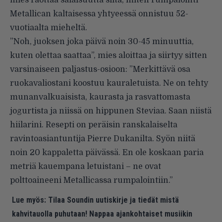
mies raottaa salaisuutta siitä, miten rumpalointi
Metallican kaltaisessa yhtyeessä onnistuu 52-
vuotiaalta mieheltä.
”Noh, juoksen joka päivä noin 30-45 minuuttia,
kuten olettaa saattaa”, mies aloittaa ja siirtyy sitten
varsinaiseen paljastus-osioon: ”Merkittävä osa
ruokavaliostani koostuu kauraletuista. Ne on tehty
munanvalkuaisista, kaurasta ja rasvattomasta
jogurtista ja niissä on hippunen Steviaa. Saan niistä
hiilarini. Resepti on peräisin ranskalaiselta
ravintoasiantuntija Pierre Dukanilta. Syön niitä
noin 20 kappaletta päivässä. En ole koskaan paria
metriä kauempana letuistani – ne ovat
polttoaineeni Metallicassa rumpalointiin.”
Lue myös:
Tilaa Soundin uutiskirje ja tiedät mistä
kahvitauolla puhutaan! Nappaa ajankohtaiset musiikin