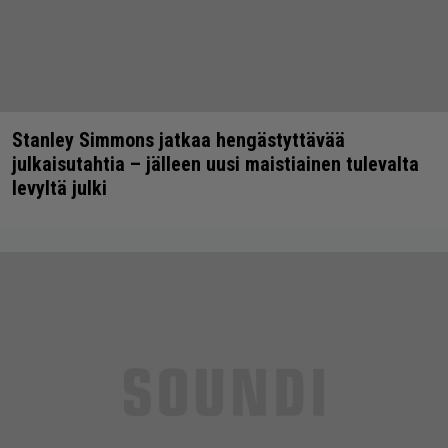
Stanley Simmons jatkaa hengästyttävää
julkaisutahtia – jälleen uusi maistiainen tulevalta
levyltä julki