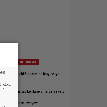
LUETUIMMAT
sen
ezer-fanien pitkä odotus päättyy: yhtye
ulee Suomeen
tietoja
 ja
enn Hughes jättää keikkalavat terveyssyistä
si superbändi on syntynyt –
toja