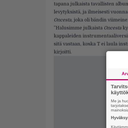
tapana julkaista tavallisten alb
levytyksistä, ja ilmeisesti vuonn
Oncesta
, joka oli bändin viimei
”Halusimme julkaista
Oncesta
ky
kappaleiden instrumentaaliversiot
sitä vastaan, koska T ei laula ins
kirjoitti.
Ar
Tarvit
käytt
Me ja huo
tarjotak
mainoksi
Hyväksym
Käytämme 