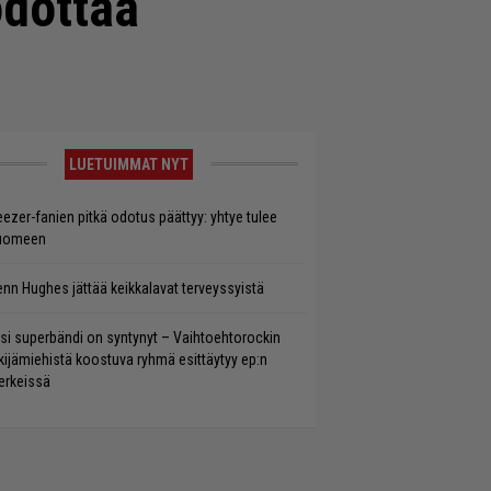
odottaa
LUETUIMMAT NYT
ezer-fanien pitkä odotus päättyy: yhtye tulee
uomeen
enn Hughes jättää keikkalavat terveyssyistä
si superbändi on syntynyt – Vaihtoehtorockin
kijämiehistä koostuva ryhmä esittäytyy ep:n
rkeissä