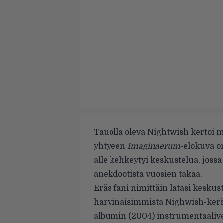
Tauolla oleva Nightwish kertoi m
yhtyeen
Imaginaerum
-elokuva o
alle
kehkeytyi keskustelua, jossa 
anekdootista vuosien takaa.
Eräs fani nimittäin latasi kesku
harvinaisimmista Nighwish-keräi
albumin (2004) instrumentaalivers