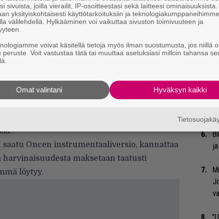
Va
i sivuista, joilla vierailit, IP-osoitteestasi sekä laitteesi ominaisuuksista
an yksityiskohtaisesti käyttötarkoituksiin ja teknologiakumppaneihimm
ry
la välilehdellä. Hylkääminen voi vaikuttaa sivuston toimivuuteen ja
yyteen.
Nä
knologiamme voivat käsitellä tietoja myös ilman suostumusta, jos niillä o
tu
u peruste. Voit vastustaa tätä tai muuttaa asetuksiasi milloin tahansa se
lä.
Di
Li
Omat valintani
Hyväksyn kaikki
ta
iin, Tarja Turusen ja Nightwishin välit menivät
Me
yhtye tullut toimeen Turusen aviomiehen ja
Tietosuojak
sa.
Bl
ain saatu Oncen instrumentaaliversio, kannattaa
ja
ssa harvinaisuudesta maksetaan taatusti
Mi
mmä löytyy.
Jo
va
”U