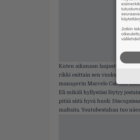
esimerkiks
tutustuma
seuraaval
käytettäv
Jotkin te
oikeutett
välilehdel
Kuten aikanaan laajasti uutisoit
rikki osittain sen vuoksi, ettei 
managerin Marcelo Cabulin kans
Eli mikäli hyllystäsi löytyy jost
pitää siitä hyvä huoli: Discogsi
maltaita.
Youtubestahan
tuo näe