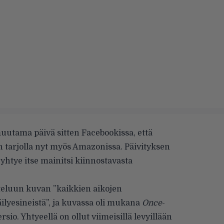
uutama päivä sitten Facebookissa, että
n tarjolla nyt myös Amazonissa.
Päivityksen
yhtye itse mainitsi kiinnostavasta
steluun kuvan ”kaikkien aikojen
lyesineistä”, ja kuvassa oli mukana
Once
-
io. Yhtyeellä on ollut viimeisillä levyillään