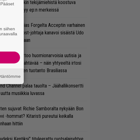
ihtoehtorockin tekijämiehistä koostuva
. Pääset
e
hmä esittäytyy ep:n merkeissä
in sujuu Tobias Forgelta Acceptin varhainen
n siihen
otanto – Ghost-johtaja kanavoi sisäistä Udo
uraavalla
rkschneideriaan
nkin Park kertoo huomionarvoisia uutisia ja
rjoaa uutta nähtävää – näin yhtyeeltä irtosi
teora-aikojen tuotanto Brasiliassa
äytäntömme
ind Channel palaa tauolta – Jäähallikonsertti
 uutta musiikkia luvassa
ten sujuvat Richie Samboralta nykyään Bon
vi -hommat? Kitaristi pureutui keikalla
nhaan hittiin
udeksi Kentiksi” tituleerattu ruotsalaisyhtye