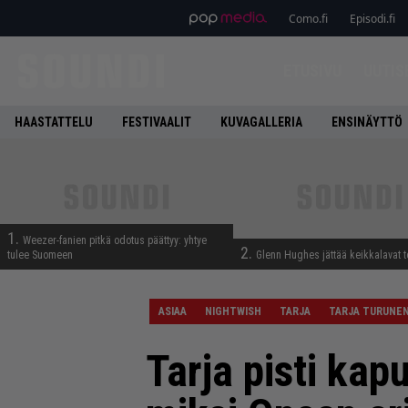
Como.fi
Episodi.fi
ETUSIVU
UUTIS
HAASTATTELU
FESTIVAALIT
KUVAGALLERIA
ENSINÄYTTÖ
1.
Weezer-fanien pitkä odotus päättyy: yhtye
2.
tulee Suomeen
Glenn Hughes jättää keikkalavat t
ASIAA
NIGHTWISH
TARJA
TARJA TURUNE
Tarja pisti kapu