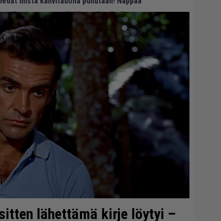
 tiedät mistä kahvitauolla puhutaan! Nappaa
eenaiheet suoraan sähköpostiin tästä.
itten lähettämä kirje löytyi –