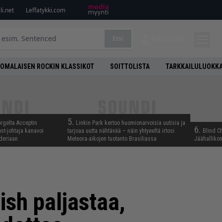
i.net
Leffatykki.com
Etsi
KIRJAUDU
OMALAISEN ROCKIN KLASSIKOT
SOITTOLISTA
TARKKAILULUOKK
5.
rgelta Acceptin
Linkin Park kertoo huomionarvoisia uutisia ja
6.
st-johtaja kanavoi
tarjoaa uutta nähtävää – näin yhtyeeltä irtosi
Blind C
deriaan
Meteora-aikojen tuotanto Brasiliassa
Jäähallikon
wish paljastaa,