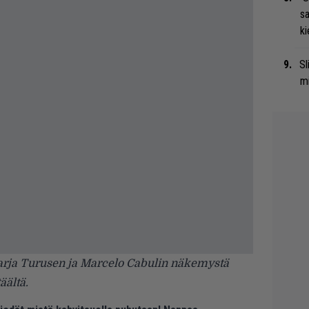
s
ki
Sl
mi
Tarja Turusen ja Marcelo Cabulin näkemystä
täältä
.