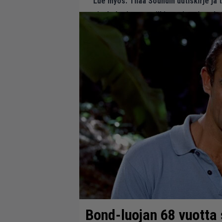
Lue myös:
Tilaa Soundin uutiskirje ja
ajankohtaiset musiikin uutiset ja puh
Bond-luojan 68 vuotta s