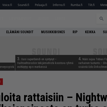
Voice.fi
Soundi.fi
Pelaaja.fi
Inferno.fi
Rumba.fi
Tilt.fi
Metel
ET
LEVYARVIOT
JUTUT
LEHTI
ELÄMÄNI SOUNDIT
MUSIIKKIBISNES
RIP
KEIKKA
SU
3.
4.
Uusi superbändi on syntynyt –
Näin sujuu Tobias Fo
Vaihtoehtorockin tekijämiehistä koostuva ryhmä
varhainen tuotanto – Gho
erveyssyistä
esittäytyy ep:n merkeissä
sisäistä Udo Dirkschnei
N
loita rattaisiin – Night