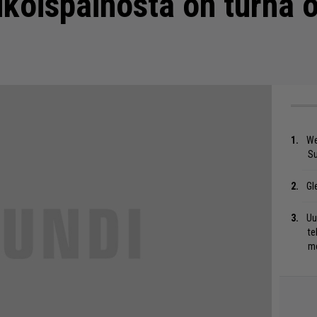
ikoispainosta on turha 
We
S
Gl
Uu
te
me