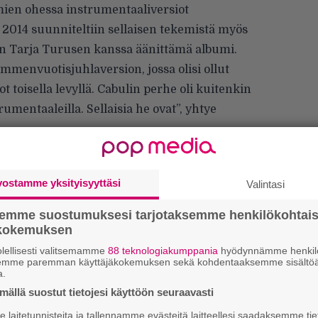
umien ohessa instrumentaaliversiot
a 2014 suunniteltiin sellaisen tekemistä myös
nen Tarja Turusen kanssa äänittämä albumi.
mmenvuotisjuhlaversion, jossa olisi ollut
 toisella levyllä. Cabulin perhe oli kuitenkin
trumentaaleilla. Sellaisia he ovat”, yhtye
vostamme yksityisyyttäsi
Valintasi
semme suostumuksesi tarjotaksemme henkilökohtai
We
ökokemuksen
t
lellisesti valitsemamme
88 teknologiakumppania
hyödynnämme henkilö
semme paremman käyttäjäkokemuksen sekä kohdentaaksemme sisältöä
Gl
a.
ällä suostut tietojesi käyttöön seuraavasti
Uu
laitetunnisteita ja tallennamme evästeitä laitteellesi saadaksemme tie