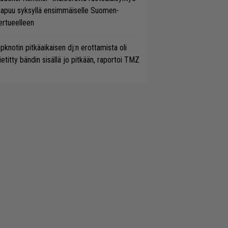
aapuu syksyllä ensimmäiselle Suomen-
ertueelleen
ipknotin pitkäaikaisen dj:n erottamista oli
etitty bändin sisällä jo pitkään, raportoi TMZ