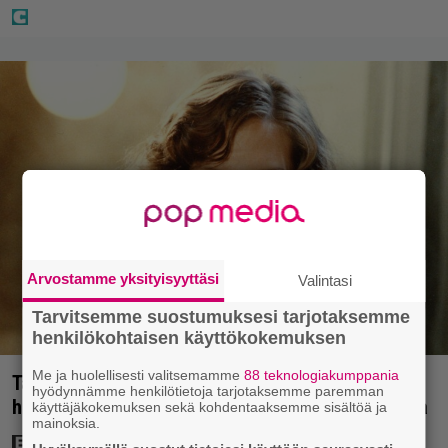
Arvostamme yksityisyyttäsi
Valintasi
Tarvitsemme suostumuksesi tarjotaksemme
henkilökohtaisen käyttökokemuksen
Me ja huolellisesti valitsemamme
88 teknologiakumppania
Tänän tv:ssä: Esko Salminen ja Satu Silvo tekevät
hyödynnämme henkilötietoja tarjotaksemme paremman
hienot pääroolit vuoden 1984 menestyselokuvassa
käyttäjäkokemuksen sekä kohdentaaksemme sisältöä ja
mainoksia.