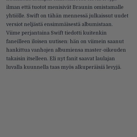
ilman että tuotot menisivät Braunin omistamalle
yhtiölle. Swift on tähän mennessä julkaissut uudet
versiot neljästä ensimmäisestä albumistaan.
Viime perjantaina Swift
tiedotti
kuitenkin
faneilleen iloisen uutisen: hän on viimein saanut
hankittua vanhojen albumiensa master-oikeuden
takaisin itselleen. Eli nyt fanit saavat laulajan
luvalla kuunnella taas myös alkuperäisiä levyjä.