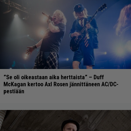
”Se oli oikeastaan aika herttaista” – Duff
McKagan kertoo Axl Rosen jännittäneen AC/DC-
pestiään