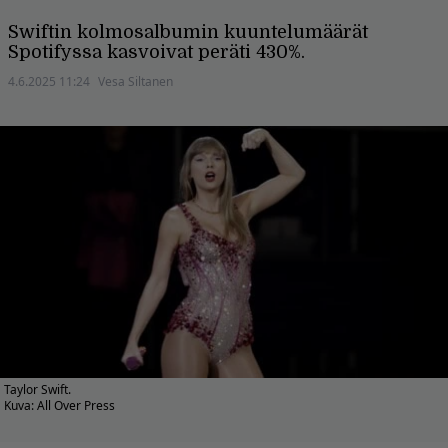
Swiftin kolmosalbumin kuuntelumäärät
Spotifyssa kasvoivat peräti 430%.
4.6.2025 11:24
Vesa Siltanen
Taylor Swift.
Kuva: All Over Press