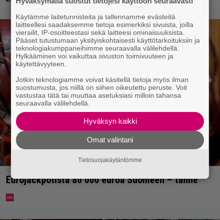
Hyväksymällä suostut tietojesi käyttöön seuraavasti
Käytämme laitetunnisteita ja tallennamme evästeitä
laitteellesi saadaksemme tietoja esimerkiksi sivuista, joilla
vierailit, IP-osoitteestasi sekä laitteesi ominaisuuksista.
Pääset tutustumaan yksityiskohtaisesti käyttötarkoituksiin ja
teknologiakumppaneihimme seuraavalla välilehdellä.
Hylkääminen voi vaikuttaa sivuston toimivuuteen ja
käytettävyyteen.
Jotkin teknologiamme voivat käsitellä tietoja myös ilman
suostumusta, jos niillä on siihen oikeutettu peruste. Voit
vastustaa tätä tai muuttaa asetuksiasi milloin tahansa
seuraavalla välilehdellä.
Hyväksyn kaikki
Omat valintani
Tietosuojakäytäntömme
Eurojackpotista 80 000 euroa Suomeen – tänne