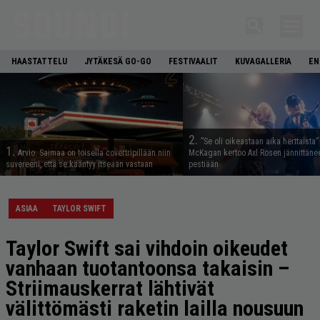
HAASTATTELU
JYTÄKESÄ GO-GO
FESTIVAALIT
KUVAGALLERIA
EN
2.
”Se oli oikeastaan aika herttaista”
1.
Arvio: Saimaa on toisella covertripillään niin
McKagan kertoo Axl Rosen jännittäne
suvereeni, että se kääntyy itseään vastaan
pestiään
ASIAA
TAYLOR SWIFT
Taylor Swift sai vihdoin oikeudet
vanhaan tuotantoonsa takaisin –
Striimauskerrat lähtivät
välittömästi raketin lailla nousuun