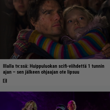
Illalla tv:ssä: Huippuluokan scifi-viihdettä 1 tunnin
ajan – sen jälkeen ohjaajan ote lipsuu