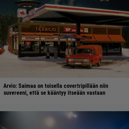
Arvio: Saimaa on toisella covertripillään niin
suvereeni, että se kääntyy itseään vastaan