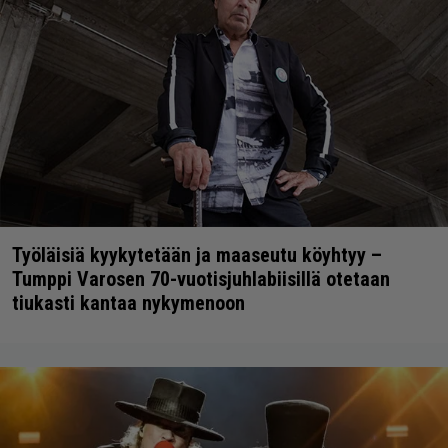
Työläisiä kyykytetään ja maaseutu köyhtyy –
Tumppi Varosen 70-vuotisjuhlabiisillä otetaan
tiukasti kantaa nykymenoon