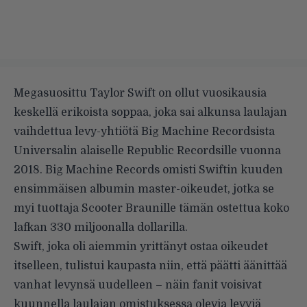
Megasuosittu Taylor Swift on ollut vuosikausia
keskellä erikoista soppaa, joka sai alkunsa laulajan
vaihdettua levy-yhtiötä Big Machine Recordsista
Universalin alaiselle Republic Recordsille vuonna
2018. Big Machine Records omisti Swiftin kuuden
ensimmäisen albumin master-oikeudet, jotka se
myi tuottaja Scooter Braunille tämän ostettua koko
lafkan 330 miljoonalla dollarilla.
Swift, joka oli aiemmin yrittänyt ostaa oikeudet
itselleen, tulistui kaupasta niin, että päätti äänittää
vanhat levynsä uudelleen – näin fanit voisivat
kuunnella laulajan omistuksessa olevia levyjä