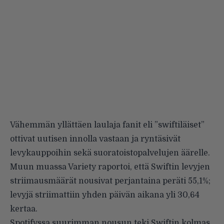
Vähemmän yllättäen laulaja fanit eli ”swiftiläiset”
ottivat uutisen innolla vastaan ja ryntäsivät
levykauppoihin sekä suoratoistopalvelujen äärelle.
Muun muassa
Variety raportoi
, että Swiftin levyjen
striimausmäärät nousivat perjantaina peräti 55,1%;
levyjä striimattiin yhden päivän aikana yli 30,64
kertaa.
Spotifyssa suurimman nousun teki Swiftin kolmas