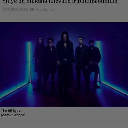
Yhtye on mukana tulevalla tribuuttialbumilla.
14.7.2023 20:50
Elli Muurikainen
The 69 Eyes.
Marek Sabogal