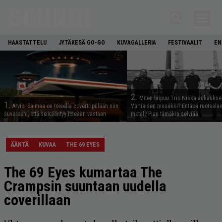
HAASTATTELU
JYTÄKESÄ GO-GO
KUVAGALLERIA
FESTIVAALIT
EN
2.
Miten taipuu Trio Niskalaukaukse
1.
Arvio: Saimaa on toisella covertripillään niin
Vartiaisen musiikki? Entäpä ruotsala
suvereeni, että se kääntyy itseään vastaan
metal? Pian tämäkin selviää
ÄÄNTÄ
KUVAA
THE 69 EYES
The 69 Eyes kumartaa The
Crampsin suuntaan uudella
coverillaan