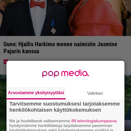
Uuno: Hjallis Harkimo menee naimisiin Jasmine
Pajarin kanssa
Arvostamme yksityisyyttäsi
Valintasi
Tarvitsemme suostumuksesi tarjotaksemme
henkilökohtaisen käyttökokemuksen
Me ja huolellisesti valitsemamme
88 teknologiakumppania
hyödynnämme henkilötietoja tarjotaksemme paremman
käyttäjäkokemuksen sekä kohdentaaksemme sisältöä ja