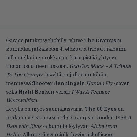
Garage punk/psychobilly -yhtye
The Crampsin
kunniaksi julkaistaan 4. elokuuta tribuuttialbumi,
jolla melkoinen rokkarien kirjo pistää yhtyeen
tuotantoa uuteen uskoon.
Goo Goo Muck – A Tribute
To The Cramps
-levyltä on julkaistu tähän
mennessä
Shooter Jenningsin
Human Fly
-cover
sekä
Night Beatsin
versio
I Was A Teenage
Werewolfista
.
Levyllä on myös suomalaisväriä.
The 69 Eyes
on
mukana versioimassa The Crampsin vuoden 1986
A
Date with Elvis
-albumilta löytyvän
Aloha from
Hellin
. Alkuperäisversiolle hyvin uskollisena