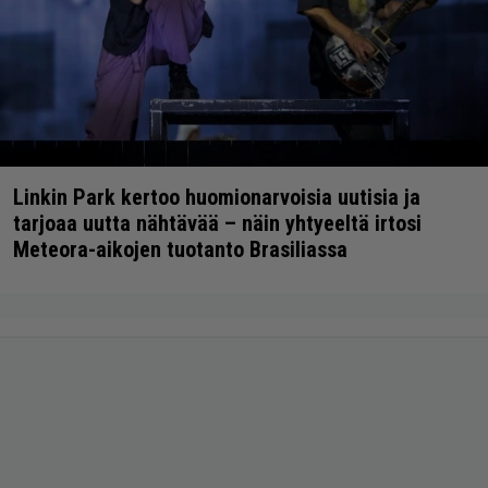
Linkin Park kertoo huomionarvoisia uutisia ja
tarjoaa uutta nähtävää – näin yhtyeeltä irtosi
Meteora-aikojen tuotanto Brasiliassa