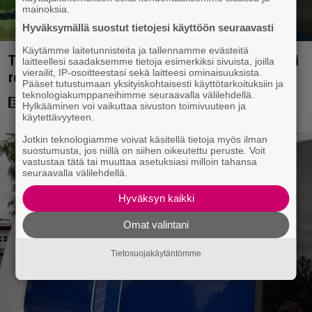
mainoksia.
Hyväksymällä suostut tietojesi käyttöön seuraavasti
Käytämme laitetunnisteita ja tallennamme evästeitä
Tuleva videopelielokuva jäi Sam Neillin viimeiseksi
laitteellesi saadaksemme tietoja esimerkiksi sivuista, joilla
vierailit, IP-osoitteestasi sekä laitteesi ominaisuuksista.
rooliksi
Pääset tutustumaan yksityiskohtaisesti käyttötarkoituksiin ja
teknologiakumppaneihimme seuraavalla välilehdellä.
Hylkääminen voi vaikuttaa sivuston toimivuuteen ja
käytettävyyteen.
Jotkin teknologiamme voivat käsitellä tietoja myös ilman
suostumusta, jos niillä on siihen oikeutettu peruste. Voit
vastustaa tätä tai muuttaa asetuksiasi milloin tahansa
seuraavalla välilehdellä.
Hyväksyn kaikki
Omat valintani
Tietosuojakäytäntömme