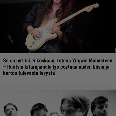
Se on nyt tai ei koskaan, toteaa Yngwie Malmsteen
– Ruotsin kitarajumala lyö pöytään uuden biisin ja
kertoo tulevasta levystä