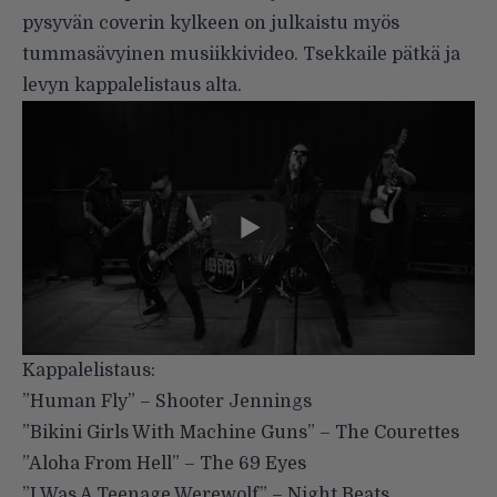
pysyvän coverin kylkeen on julkaistu myös
tummasävyinen musiikkivideo. Tsekkaile pätkä ja
levyn kappalelistaus alta.
Kappalelistaus:
”Human Fly” – Shooter Jennings
”Bikini Girls With Machine Guns” – The Courettes
”Aloha From Hell” – The 69 Eyes
”I Was A Teenage Werewolf” – Night Beats