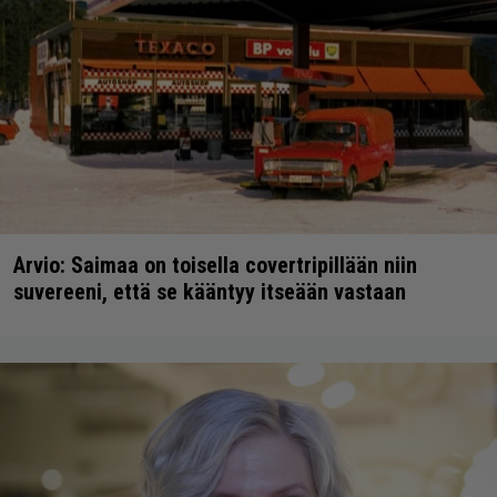
Arvio: Saimaa on toisella covertripillään niin
suvereeni, että se kääntyy itseään vastaan