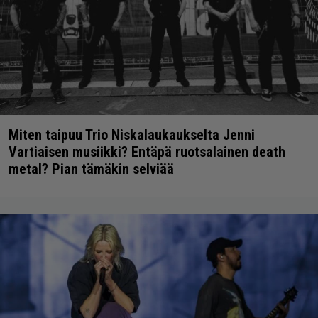
Miten taipuu Trio Niskalaukaukselta Jenni
Vartiaisen musiikki? Entäpä ruotsalainen death
metal? Pian tämäkin selviää