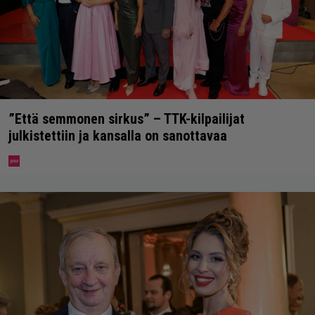
”Että semmonen sirkus” – TTK-kilpailijat
julkistettiin ja kansalla on sanottavaa