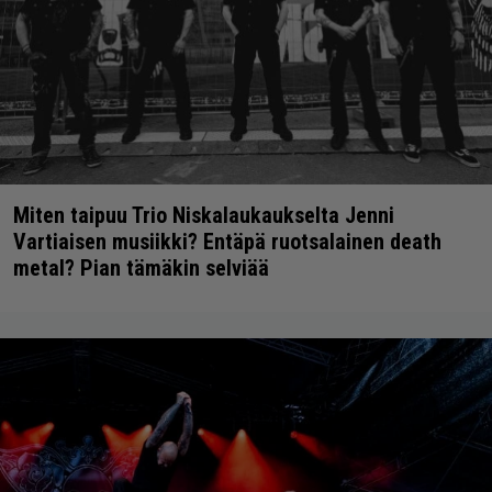
Miten taipuu Trio Niskalaukaukselta Jenni
Vartiaisen musiikki? Entäpä ruotsalainen death
metal? Pian tämäkin selviää