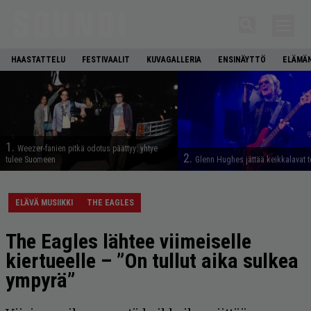
HAASTATTELU
FESTIVAALIT
KUVAGALLERIA
ENSINÄYTTÖ
ELÄMÄN
1.
Weezer-fanien pitkä odotus päättyy: yhtye
2.
tulee Suomeen
Glenn Hughes jättää keikkalavat t
ELÄVÄ MUSIIKKI
THE EAGLES
The Eagles lähtee viimeiselle
kiertueelle – ”On tullut aika sulkea
ympyrä”