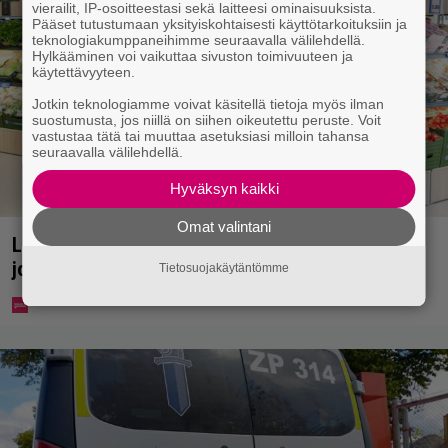
vierailit, IP-osoitteestasi sekä laitteesi ominaisuuksista.
Pääset tutustumaan yksityiskohtaisesti käyttötarkoituksiin ja
teknologiakumppaneihimme seuraavalla välilehdellä.
Hylkääminen voi vaikuttaa sivuston toimivuuteen ja
käytettävyyteen.
Jotkin teknologiamme voivat käsitellä tietoja myös ilman
suostumusta, jos niillä on siihen oikeutettu peruste. Voit
vastustaa tätä tai muuttaa asetuksiasi milloin tahansa
seuraavalla välilehdellä.
Hyväksyn kaikki
Omat valintani
Lidl aloitti jättialennukset – kotimaiset kasvikset
jopa 40 prosentin alennuksessa
Tietosuojakäytäntömme