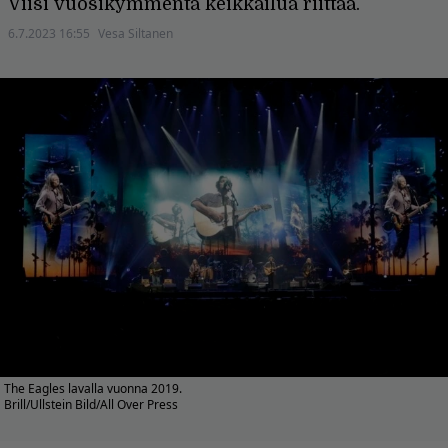
Viisi vuosikymmentä keikkailua riittää.
6.7.2023 16:55
Vesa Siltanen
The Eagles lavalla vuonna 2019.
Brill/Ullstein Bild/All Over Press