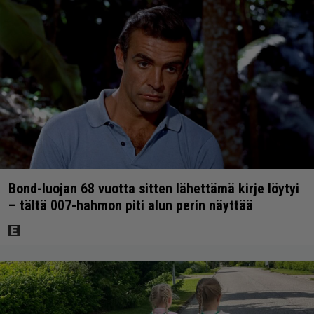
Bond-luojan 68 vuotta sitten lähettämä kirje löytyi
– tältä 007-hahmon piti alun perin näyttää