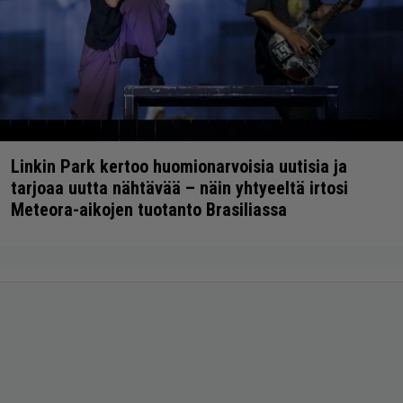
Linkin Park kertoo huomionarvoisia uutisia ja
tarjoaa uutta nähtävää – näin yhtyeeltä irtosi
Meteora-aikojen tuotanto Brasiliassa