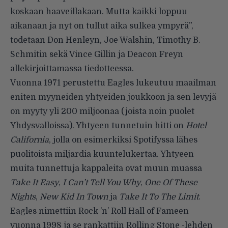
koskaan haaveillakaan. Mutta kaikki loppuu
aikanaan ja nyt on tullut aika sulkea ympyrä”,
todetaan Don Henleyn, Joe Walshin, Timothy B.
Schmitin sekä Vince Gillin ja Deacon Freyn
allekirjoittamassa tiedotteessa.
Vuonna 1971 perustettu Eagles lukeutuu maailman
eniten myyneiden yhtyeiden joukkoon ja sen levyjä
on myyty yli 200 miljoonaa (joista noin puolet
Yhdysvalloissa). Yhtyeen tunnetuin hitti on
Hotel
California
, jolla on esimerkiksi Spotifyssa lähes
puolitoista miljardia kuuntelukertaa. Yhtyeen
muita tunnettuja kappaleita ovat muun muassa
Take It Easy
,
I Can’t Tell You Why
,
One Of These
Nights
,
New Kid In Town
ja
Take It To The Limit
.
Eagles nimettiin Rock ’n’ Roll Hall of Fameen
vuonna 1998 ja se rankattiin Rolling Stone -lehden