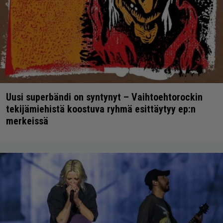
Uusi superbändi on syntynyt – Vaihtoehtorockin
tekijämiehistä koostuva ryhmä esittäytyy ep:n
merkeissä