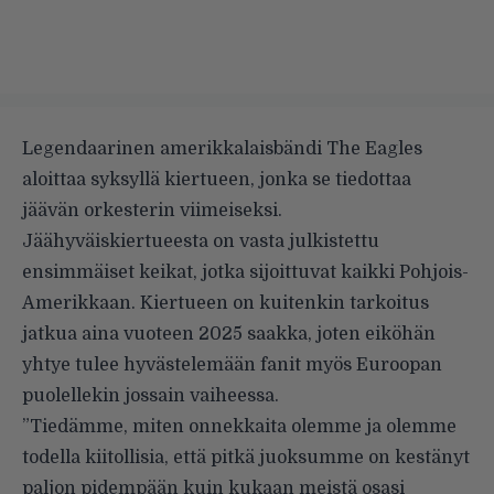
Legendaarinen amerikkalaisbändi The Eagles
aloittaa syksyllä kiertueen, jonka se
tiedottaa
jäävän orkesterin viimeiseksi.
Jäähyväiskiertueesta on vasta julkistettu
ensimmäiset keikat, jotka sijoittuvat kaikki Pohjois-
Amerikkaan. Kiertueen on kuitenkin tarkoitus
jatkua aina vuoteen 2025 saakka, joten eiköhän
yhtye tulee hyvästelemään fanit myös Euroopan
puolellekin jossain vaiheessa.
”Tiedämme, miten onnekkaita olemme ja olemme
todella kiitollisia, että pitkä juoksumme on kestänyt
paljon pidempään kuin kukaan meistä osasi