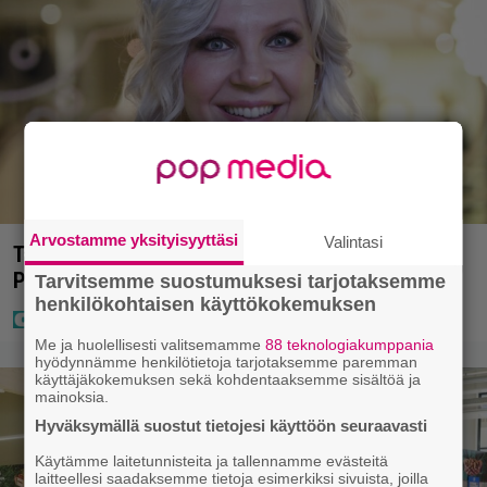
Arvostamme yksityisyyttäsi
Valintasi
Tältä näyttää Vappu Pimiän perhelomalla
Portugalissa – ”Kaunis mekko”
Tarvitsemme suostumuksesi tarjotaksemme
henkilökohtaisen käyttökokemuksen
Me ja huolellisesti valitsemamme
88 teknologiakumppania
hyödynnämme henkilötietoja tarjotaksemme paremman
käyttäjäkokemuksen sekä kohdentaaksemme sisältöä ja
mainoksia.
Hyväksymällä suostut tietojesi käyttöön seuraavasti
Käytämme laitetunnisteita ja tallennamme evästeitä
laitteellesi saadaksemme tietoja esimerkiksi sivuista, joilla