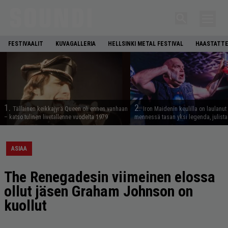
FESTIVAALIT
KUVAGALLERIA
HELLSINKI METAL FESTIVAL
HAASTATTE
1.
2.
Tällainen keikkajyrä Queen oli ennen vanhaan
Iron Maidenin keulilla on laulanut
– katso tulinen livetallenne vuodelta 1979
mennessä tasan yksi legenda, julistaa
ASIAA
The Renegadesin viimeinen elossa
ollut jäsen Graham Johnson on
kuollut