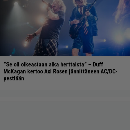
”Se oli oikeastaan aika herttaista” – Duff
McKagan kertoo Axl Rosen jännittäneen AC/DC-
pestiään