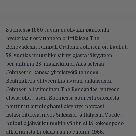
Suomessa 1960-luvun puolivälin paikkeilla
hysteriaa nostattaneen brittiläisen The
Renegadesin rumpali Graham Johnson on kuollut.
78-vuotias muusikko siirtyi ajasta iäisyyteen
perjantaina 28. maaliskuuta. Asia selviää
Johnsonin kanssa yhteistyötä tehneen
Beatmakers-yhtyeen Instagram-julkaisusta.
Johnson oli viimeinen The Renegades -yhtyeen
elossa ollut jäsen. Suomessa suuresta suosiosta
nauttinut birminghamilaisyhtye nappasi
listasijoituksia myös Saksasta ja Italiasta. Vuodet
huipulla jäivät kuitenkin vähiin sillä kokoonpano
alkoi natista liitoksistaan jo vuonna 1966.