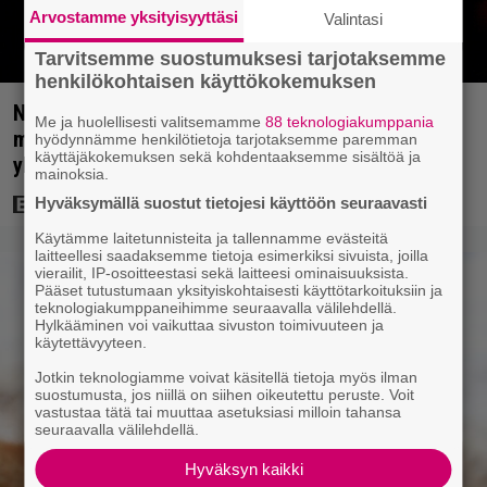
Arvostamme yksityisyyttäsi
Valintasi
Tarvitsemme suostumuksesi tarjotaksemme
henkilökohtaisen käyttökokemuksen
Nyt Netflixissä: Christopher Nolanin viiden tähden
Me ja huolellisesti valitsemamme
88 teknologiakumppania
mysteerileffa – ”Huikean hienosti kirjoitettu
hyödynnämme henkilötietoja tarjotaksemme paremman
käyttäjäkokemuksen sekä kohdentaaksemme sisältöä ja
yllätyskäänteiden sarja”
mainoksia.
Hyväksymällä suostut tietojesi käyttöön seuraavasti
Käytämme laitetunnisteita ja tallennamme evästeitä
laitteellesi saadaksemme tietoja esimerkiksi sivuista, joilla
vierailit, IP-osoitteestasi sekä laitteesi ominaisuuksista.
Pääset tutustumaan yksityiskohtaisesti käyttötarkoituksiin ja
teknologiakumppaneihimme seuraavalla välilehdellä.
Hylkääminen voi vaikuttaa sivuston toimivuuteen ja
käytettävyyteen.
Jotkin teknologiamme voivat käsitellä tietoja myös ilman
suostumusta, jos niillä on siihen oikeutettu peruste. Voit
vastustaa tätä tai muuttaa asetuksiasi milloin tahansa
seuraavalla välilehdellä.
Hyväksyn kaikki