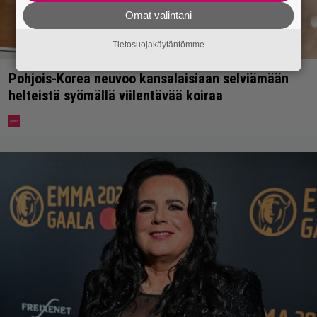
Omat valintani
Tietosuojakäytäntömme
Pohjois-Korea neuvoo kansalaisiaan selviämään
helteistä syömällä viilentävää koiraa