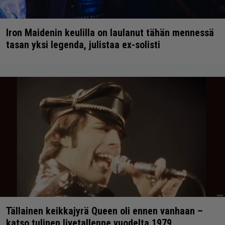
Iron Maidenin keulilla on laulanut tähän mennessä
tasan yksi legenda, julistaa ex-solisti
Tällainen keikkajyrä Queen oli ennen vanhaan –
katso tulinen livetallenne vuodelta 1979