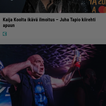
Kaija Koolta ikävä ilmoitus – Juha Tapio kiirehti
apuun