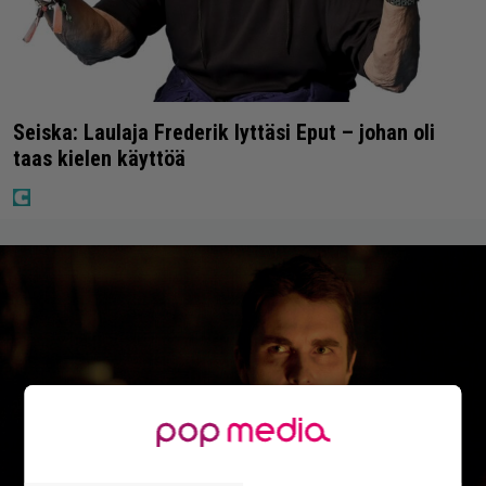
Seiska: Laulaja Frederik lyttäsi Eput – johan oli
taas kielen käyttöä