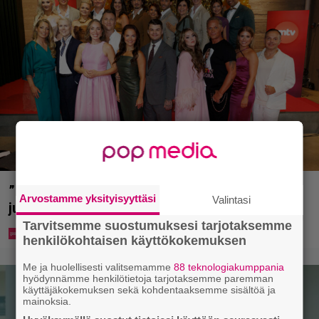
”Että semmonen sirkus” – TTK-kilpailijat
Arvostamme yksityisyyttäsi
Valintasi
julkistettiin ja kansalla on sanottavaa
Tarvitsemme suostumuksesi tarjotaksemme
henkilökohtaisen käyttökokemuksen
Me ja huolellisesti valitsemamme
88 teknologiakumppania
hyödynnämme henkilötietoja tarjotaksemme paremman
käyttäjäkokemuksen sekä kohdentaaksemme sisältöä ja
mainoksia.