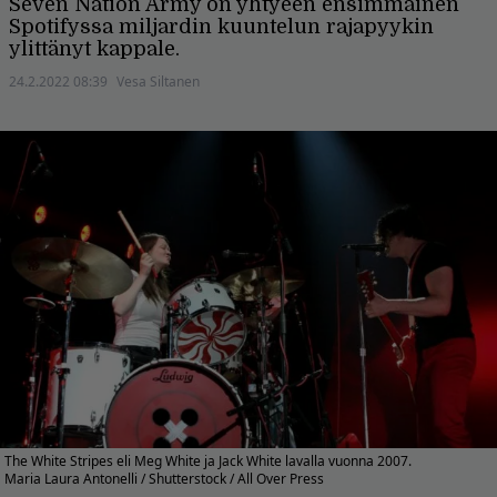
Seven Nation Army on yhtyeen ensimmäinen
Spotifyssa miljardin kuuntelun rajapyykin
ylittänyt kappale.
24.2.2022 08:39
Vesa Siltanen
The White Stripes eli Meg White ja Jack White lavalla vuonna 2007.
Maria Laura Antonelli / Shutterstock / All Over Press