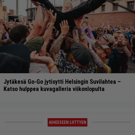
Jytäkesä Go-Go jytisytti Helsingin Suvilahtea –
Katso hulppea kuvagalleria viikonlopulta
AIHEESEEN LIITTYEN