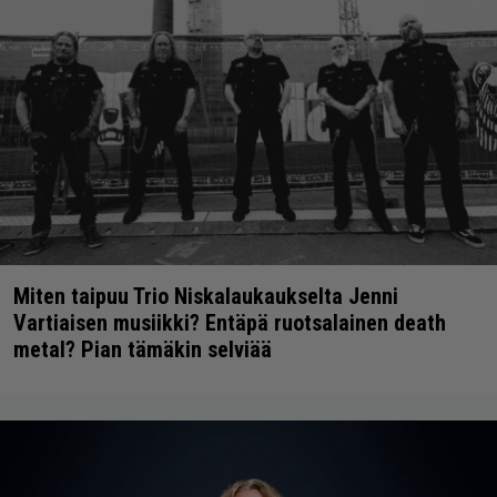
Miten taipuu Trio Niskalaukaukselta Jenni
Vartiaisen musiikki? Entäpä ruotsalainen death
metal? Pian tämäkin selviää