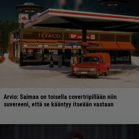
Arvio: Saimaa on toisella covertripillään niin
suvereeni, että se kääntyy itseään vastaan