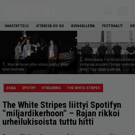
HAASTATTELU
JYTÄKESÄ GO-GO
KUVAGALLERIA
FESTIVAALIT
EN
2.
Miten taipuu Trio Niskalaukaukse
1.
Weezer-fanien pitkä odotus päättyy: yhtye
Vartiaisen musiikki? Entäpä ruotsala
tulee Suomeen
metal? Pian tämäkin selviää
ASIAA
SPOTIFY
STREAMING
THE WHITE STRIPES
The White Stripes liittyi Spotifyn
”miljardikerhoon” – Rajan rikkoi
urheilukisoista tuttu hitti