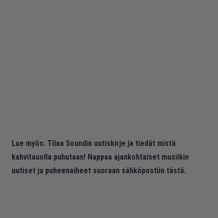
Lue myös:
Tilaa Soundin uutiskirje ja tiedät mistä
kahvitauolla puhutaan! Nappaa ajankohtaiset musiikin
uutiset ja puheenaiheet suoraan sähköpostiin tästä.