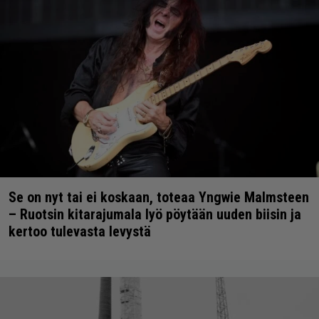
Se on nyt tai ei koskaan, toteaa Yngwie Malmsteen
– Ruotsin kitarajumala lyö pöytään uuden biisin ja
kertoo tulevasta levystä