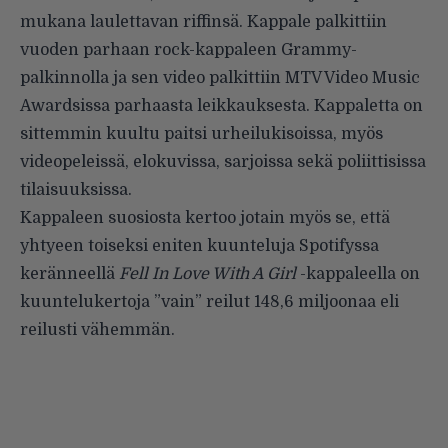
mukana laulettavan riffinsä. Kappale palkittiin
vuoden parhaan rock-kappaleen Grammy-
palkinnolla ja sen video palkittiin MTV Video Music
Awardsissa parhaasta leikkauksesta. Kappaletta on
sittemmin kuultu paitsi urheilukisoissa, myös
videopeleissä, elokuvissa, sarjoissa sekä poliittisissa
tilaisuuksissa.
Kappaleen suosiosta kertoo jotain myös se, että
yhtyeen toiseksi eniten kuunteluja Spotifyssa
keränneellä
Fell In Love With A Girl
-kappaleella on
kuuntelukertoja ”vain” reilut 148,6 miljoonaa eli
reilusti vähemmän.