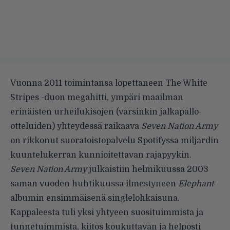
Vuonna 2011 toimintansa lopettaneen The White
Stripes -duon megahitti, ympäri maailman
erinäisten urheilukisojen (varsinkin jalkapallo-
otteluiden) yhteydessä raikaava
Seven Nation Army
on rikkonut suoratoistopalvelu Spotifyssa miljardin
kuuntelukerran kunnioitettavan rajapyykin.
Seven Nation Army
julkaistiin helmikuussa 2003
saman vuoden huhtikuussa ilmestyneen
Elephant
-
albumin ensimmäisenä singlelohkaisuna.
Kappaleesta tuli yksi yhtyeen suosituimmista ja
tunnetuimmista, kiitos koukuttavan ja helposti