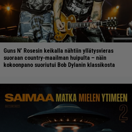
Guns N’ Rosesin keikalla nähtiin yllätysvieras
suoraan country-maailman huipulta – näin
kokoonpano suoriutui Bob Dylanin klassikosta