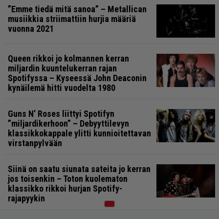
”Emme tiedä mitä sanoa” – Metallican
musiikkia striimattiin hurjia määriä
vuonna 2021
Queen rikkoi jo kolmannen kerran
miljardin kuuntelukerran rajan
Spotifyssa – Kyseessä John Deaconin
kynäilemä hitti vuodelta 1980
Guns N’ Roses liittyi Spotifyn
”miljardikerhoon” – Debyyttilevyn
klassikkokappale ylitti kunnioitettavan
virstanpylvään
Siinä on saatu siunata sateita jo kerran
jos toisenkin – Toton kuolematon
klassikko rikkoi hurjan Spotify-
rajapyykin