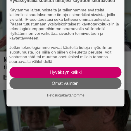
Hyväksymällä suostut tietojesi käyttöön seuraavasti
Käytämme laitetunnisteita ja tallennamme evästeitä
laitteellesi saadaksemme tietoja esimerkiksi sivuista, joilla
vierailit, IP-osoitteestasi sekä laitteesi ominaisuuksista.
Pääset tutustumaan yksityiskohtaisesti käyttötarkoituksiin ja
teknologiakumppaneihimme seuraavalla välilehdellä.
Hylkääminen voi vaikuttaa sivuston toimivuuteen ja
käytettävyyteen.
Jotkin teknologiamme voivat käsitellä tietoja myös ilman
suostumusta, jos niillä on siihen oikeutettu peruste. Voit
vastustaa tätä tai muuttaa asetuksiasi milloin tahansa
Nyt Netflixissä: Yksi viime vuosien parhaista
seuraavalla välilehdellä.
rikossarjoista – IMDB-arvio 8,8
Hyväksyn kaikki
Omat valintani
Tietosuojakäytäntömme