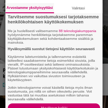
Arvostamme yksityisyyttäsi
Valintasi
Tarvitsemme suostumuksesi tarjotaksemme
henkilökohtaisen käyttökokemuksen
Me ja huolellisesti valitsemamme
88 teknologiakumppania
hyödynnämme henkilötietoja tarjotaksemme paremman
käyttäjäkokemuksen sekä kohdentaaksemme sisältöä ja
mainoksia.
Hyväksymällä suostut tietojesi käyttöön seuraavasti
Käytämme laitetunnisteita ja tallennamme evästeitä
laitteellesi saadaksemme tietoja esimerkiksi sivuista, joilla
vierailit, IP-osoitteestasi sekä laitteesi ominaisuuksista.
Pääset tutustumaan yksityiskohtaisesti käyttötarkoituksiin ja
Poliisilla tehovalvonta – tästä kysymys ja näin
teknologiakumppaneihimme seuraavalla välilehdellä.
kauan kestää
Hylkääminen voi vaikuttaa sivuston toimivuuteen ja
käytettävyyteen.
Jotkin teknologiamme voivat käsitellä tietoja myös ilman
suostumusta, jos niillä on siihen oikeutettu peruste. Voit
vastustaa tätä tai muuttaa asetuksiasi milloin tahansa
seuraavalla välilehdellä.
Hyväksyn kaikki