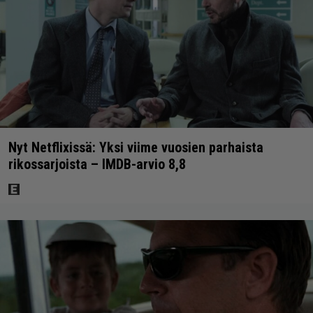
Nyt Netflixissä: Yksi viime vuosien parhaista
rikossarjoista – IMDB-arvio 8,8