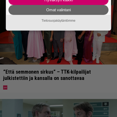
Omat valintani
Tietosuojakäytäntömme
”Että semmonen sirkus” – TTK-kilpailijat
julkistettiin ja kansalla on sanottavaa