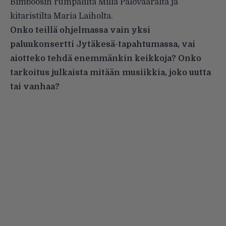
Bimboosin rumpalilta Milla Palovaaralta ja
kitaristilta Maria Laiholta.
Onko teillä ohjelmassa vain yksi
paluukonsertti Jytäkesä-tapahtumassa, vai
aiotteko tehdä enemmänkin keikkoja? Onko
tarkoitus julkaista mitään musiikkia, joko uutta
tai vanhaa?