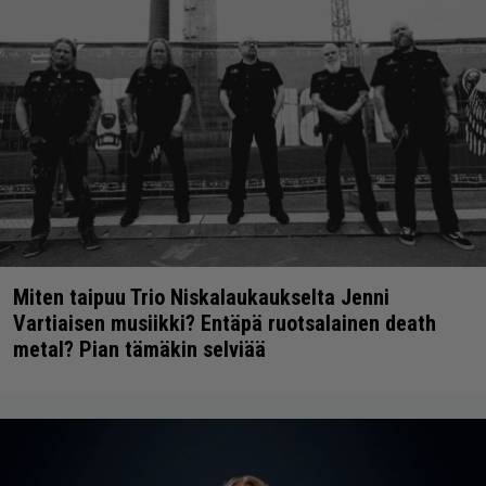
Miten taipuu Trio Niskalaukaukselta Jenni
Vartiaisen musiikki? Entäpä ruotsalainen death
metal? Pian tämäkin selviää