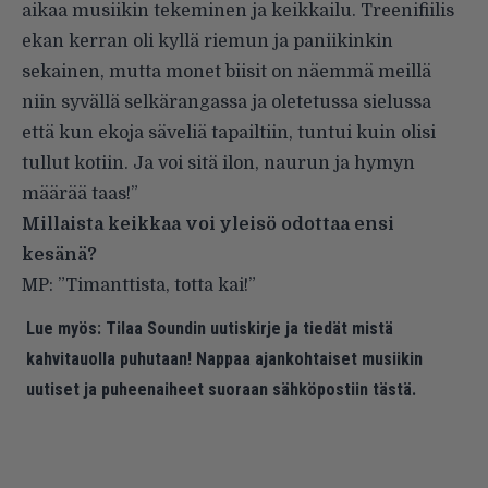
aikaa musiikin tekeminen ja keikkailu. Treenifiilis
ekan kerran oli kyllä riemun ja paniikinkin
sekainen, mutta monet biisit on näemmä meillä
niin syvällä selkärangassa ja oletetussa sielussa
että kun ekoja säveliä tapailtiin, tuntui kuin olisi
tullut kotiin. Ja voi sitä ilon, naurun ja hymyn
määrää taas!”
Millaista keikkaa voi yleisö odottaa ensi
kesänä?
MP: ”Timanttista, totta kai!”
Lue myös:
Tilaa Soundin uutiskirje ja tiedät mistä
kahvitauolla puhutaan! Nappaa ajankohtaiset musiikin
uutiset ja puheenaiheet suoraan sähköpostiin tästä.