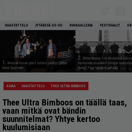
HAASTATTELU
JYTÄKESÄ GO-GO
KUVAGALLERIA
FESTIVAALIT
EN
2.
Miten taipuu Trio Niskalaukaukse
1.
Weezer-fanien pitkä odotus päättyy: yhtye
Vartiaisen musiikki? Entäpä ruotsala
tulee Suomeen
metal? Pian tämäkin selviää
ASIAA
HAASTATTELU
THEE ULTRA BIMBOOS
Thee Ultra Bimboos on täällä taas,
vaan mitkä ovat bändin
suunnitelmat? Yhtye kertoo
kuulumisiaan