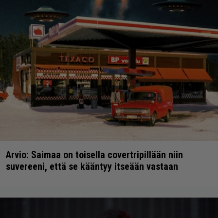
Arvio: Saimaa on toisella covertripillään niin
suvereeni, että se kääntyy itseään vastaan