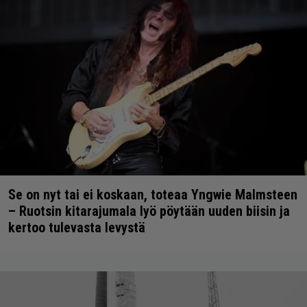
Se on nyt tai ei koskaan, toteaa Yngwie Malmsteen
– Ruotsin kitarajumala lyö pöytään uuden biisin ja
kertoo tulevasta levystä