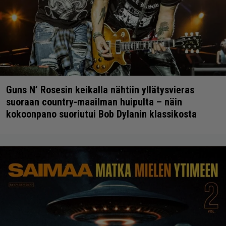
Guns N’ Rosesin keikalla nähtiin yllätysvieras
suoraan country-maailman huipulta – näin
kokoonpano suoriutui Bob Dylanin klassikosta