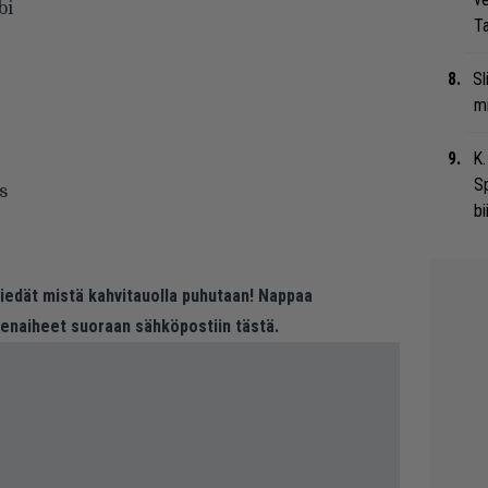
bi
Ta
Sl
mi
K.
S
s
bi
 tiedät mistä kahvitauolla puhutaan! Nappaa
eenaiheet suoraan sähköpostiin tästä.