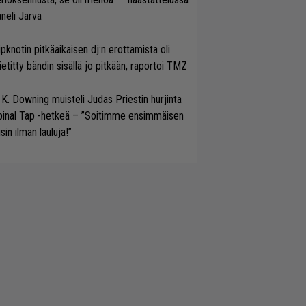
neli Jarva
ipknotin pitkäaikaisen dj:n erottamista oli
etitty bändin sisällä jo pitkään, raportoi TMZ
 K. Downing muisteli Judas Priestin hurjinta
pinal Tap -hetkeä – ”Soitimme ensimmäisen
isin ilman lauluja!”