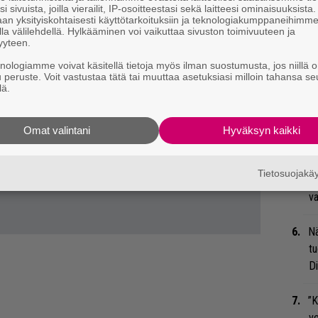
i sivuista, joilla vierailit, IP-osoitteestasi sekä laitteesi ominaisuuksista
an yksityiskohtaisesti käyttötarkoituksiin ja teknologiakumppaneihimm
Gl
la välilehdellä. Hylkääminen voi vaikuttaa sivuston toimivuuteen ja
yyteen.
We
knologiamme voivat käsitellä tietoja myös ilman suostumusta, jos niillä o
t
u peruste. Voit vastustaa tätä tai muuttaa asetuksiasi milloin tahansa se
lä.
Bl
ja
Omat valintani
Hyväksyn kaikki
Mi
Tietosuojak
Jo
va
Nä
tu
Di
”K
ve