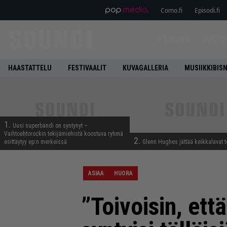
Como.fi
Episodi.fi
ETUSIVU
UUTIS
HAASTATTELU
FESTIVAALIT
KUVAGALLERIA
MUSIIKKIBIS
1.
Uusi superbändi on syntynyt –
Vaihtoehtorockin tekijämiehistä koostuva ryhmä
2.
esittäytyy ep:n merkeissä
Glenn Hughes jättää keikkalavat t
ASIAA
HUORA
”Toivoisin, ett