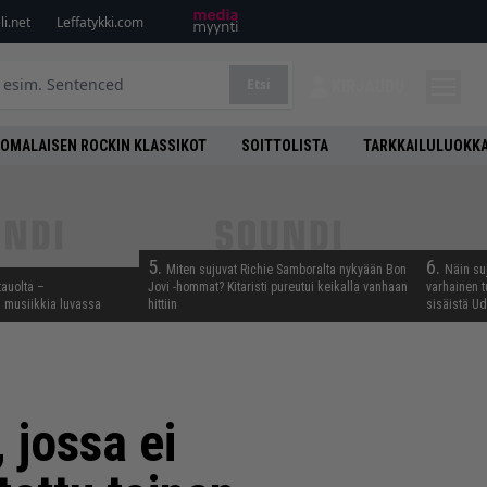
i.net
Leffatykki.com
Etsi
KIRJAUDU
OMALAISEN ROCKIN KLASSIKOT
SOITTOLISTA
TARKKAILULUOKK
5.
6.
Miten sujuvat Richie Samboralta nykyään Bon
Näin su
tauolta –
Jovi -hommat? Kitaristi pureutui keikalla vanhaan
varhainen t
ta musiikkia luvassa
hittiin
sisäistä U
 jossa ei