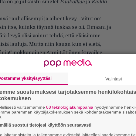
ltä on jo julkaistu singlet
Puukottaja
ja
Kaikki
nsä rauhallisempi ja aiheet kevy….Vitut oo!
in itse, kuinka täynnä tuskaa se oli. Omaani ja
ätä levyä olisi voinut tehdä, että eläisimme
äisiä lauluja. Mutta niin kauan kun ei eletä,
auluja!” nokkanainen Anni Lötjönen kuvailee
a.
än tunnettu Huora lähtee uuden levyn myötä
e alkaa 2. marraskuuta Helsingin Nosturista ja
vostamme yksityisyyttäsi
Valintasi
n Klubille. Kokonaisuudessaan kiertue etenee
semme suostumuksesi tarjotaksemme henkilökohtai
ökokemuksen
lellisesti valitsemamme
88 teknologiakumppania
hyödynnämme henkilö
semme paremman käyttäjäkokemuksen sekä kohdentaaksemme sisältöä
Uu
a.
Va
ällä suostut tietojesi käyttöön seuraavasti
ry
laitetunnisteita ja tallennamme evästeitä laitteellesi saadaksemme tie