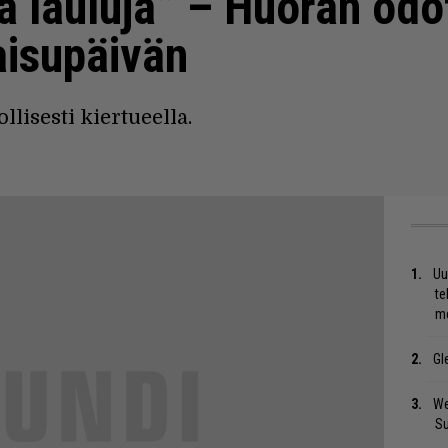
siä lauluja” – Huoran odo
aisupäivän
lisesti kiertueella.
Uu
te
me
Gl
We
S