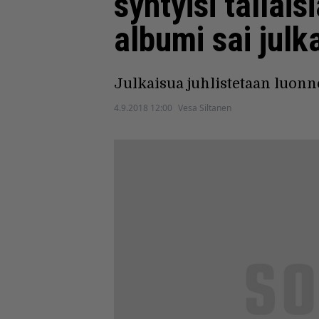
syntyisi tälläi
albumi sai julk
Julkaisua juhlistetaan luonnol
4.9.2018 12:00
Vesa Siltanen