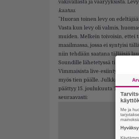
väkivallasta ja vääryyksistä. Levy
kaatuu
.
”Huoran toinen levy on edeltäjää
Vasta kun levy oli valmis, huomas
muiden. Melkein toivoisin, ettei t
maailmassa, jossa ei syntyisi täll
niin tehdään saatana tälläisiä l
Soundille lähetetyssä tiedotteess
Vimmaisista live-esiintymisistä
myös tien päälle. Julkkarikiertu
Ar
päättyy 15. joulukuuta Tamperee
Tarvit
seuraavasti:
käytt
Me ja huo
tarjotak
mainoksi
Hyväksym
Käytämme 