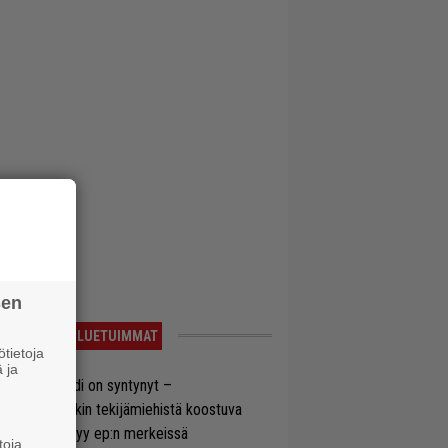
sen
LUETUIMMAT
tietoja
 ja
si superbändi on syntynyt –
ihtoehtorockin tekijämiehistä koostuva
hmä esittäytyy ep:n merkeissä
toja