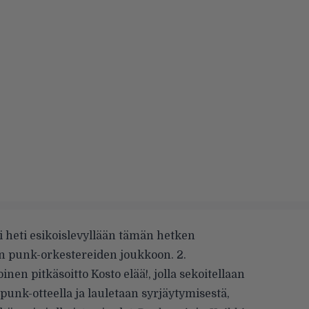
i heti
esikoislevyllään
tämän hetken
n punk-orkestereiden joukkoon. 2.
nen pitkäsoitto Kosto elää!, jolla sekoitellaan
 punk-otteella ja lauletaan syrjäytymisestä,