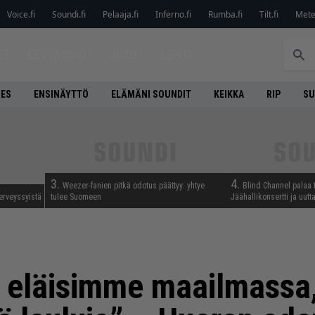
Voice.fi
Soundi.fi
Pelaaja.fi
Inferno.fi
Rumba.fi
Tilt.fi
Metel
ET
LEVYARVIOT
JUTUT
LEHTI
NES
ENSINÄYTTÖ
ELÄMÄNI SOUNDIT
KEIKKA
RIP
SU
3.
4.
Weezer-fanien pitkä odotus päättyy: yhtye
Blind Channel palaa 
erveyssyistä
tulee Suomeen
Jäähallikonsertti ja uut
ä eläisimme maailmassa,