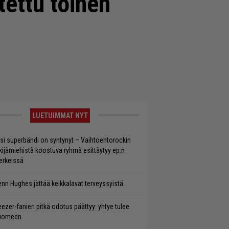
tettu toinen
LUETUIMMAT NYT
si superbändi on syntynyt – Vaihtoehtorockin
kijämiehistä koostuva ryhmä esittäytyy ep:n
rkeissä
enn Hughes jättää keikkalavat terveyssyistä
ezer-fanien pitkä odotus päättyy: yhtye tulee
uomeen