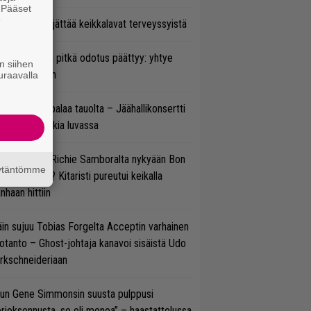
. Pääset
e
enn Hughes jättää keikkalavat terveyssyistä
ezer-fanien pitkä odotus päättyy: yhtye
n siihen
ulee Suomeen
uraavalla
ind Channel palaa tauolta – Jäähallikonsertti
 uutta musiikkia luvassa
ten sujuvat Richie Samboralta nykyään Bon
äytäntömme
vi -hommat? Kitaristi pureutui keikalla
nhaan hittiin
in sujuu Tobias Forgelta Acceptin varhainen
otanto – Ghost-johtaja kanavoi sisäistä Udo
rkschneideriaan
un Gene Simmonsin suusta pulppusi
rioksennusta, se oli menoa” – haastattelussa