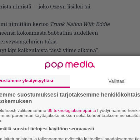
ista nimistä — joko Ozzyn lisäksi tai
mmi nimittäin kertoo
Trunk Nation With Eddie
yneensä kokoamasta Sabbathia uudelleen
erveysongelmien takia.
yt läpi kaikenlaista tässä viime aikoina”,
teroimassa haastattelussa. ”Hän on välillä
n on todella kamppaillut; hän ihan oikeasti
un on todella vaikea vastata myöntävästi.
vostamme yksityisyyttäsi
Valintasi
eniä. Minun täytyy ajatella Ozzyä, onko hän
een. En ollut luottavainen sen suhteen.”
semme suostumuksesi tarjotaksemme henkilökohtai
ökokemuksen
lellisesti valitsemamme
88 teknologiakumppania
hyödynnämme henkilö
semme paremman käyttäjäkokemuksen sekä kohdentaaksemme sisältöä
a.
Ir
ällä suostut tietojesi käyttöön seuraavasti
me
laitetunnisteita ja tallennamme evästeitä laitteellesi saadaksemme tie