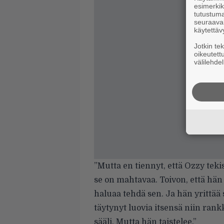
esimerkiks
tutustuma
seuraaval
käytettäv
Jotkin te
oikeutett
välilehdel
”Mutta en tiennyt, että Ozzy tek
se on mahtavaa. Toivon, että hän 
haluaa tehdä sen. Ja hän yrittää
täytynyt luovia itsensä niin ran
sääli. Mutta hän taistelee.”