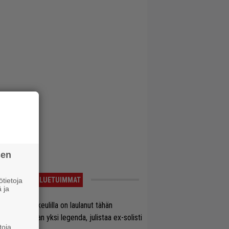
sen
LUETUIMMAT
tietoja
 ja
on Maidenin keulilla on laulanut tähän
nnessä tasan yksi legenda, julistaa ex-solisti
toja