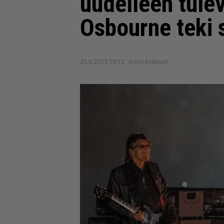
uudelleen tule
Osbourne teki 
25.6.2023 18:12
Anssi Eriksson