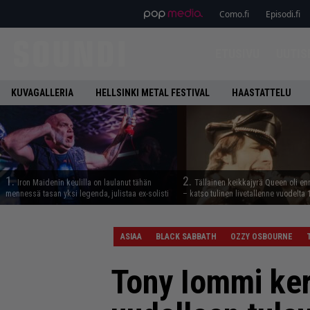
Como.fi
Episodi.fi
ETUSIVU
UUTIS
KUVAGALLERIA
HELLSINKI METAL FESTIVAL
HAASTATTELU
1.
2.
Iron Maidenin keulilla on laulanut tähän
Tällainen keikkajyrä Queen oli e
mennessä tasan yksi legenda, julistaa ex-solisti
– katso tulinen livetallenne vuodelta
ASIAA
BLACK SABBATH
OZZY OSBOURNE
Tony Iommi ker