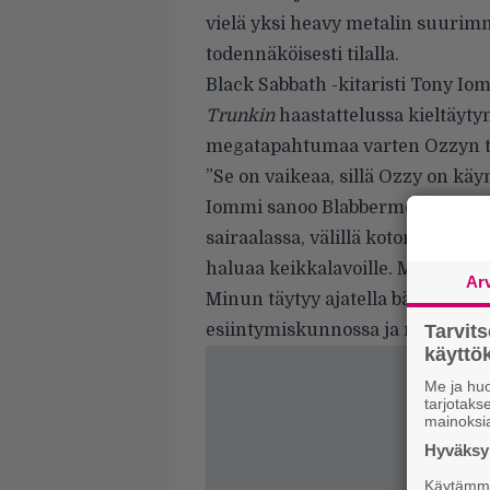
vielä yksi heavy metalin suurimm
todennäköisesti tilalla.
Black Sabbath -kitaristi Tony Io
Trunkin
haastattelussa kieltäyt
megatapahtumaa varten Ozzyn t
”Se on vaikeaa, sillä Ozzy on käyn
Iommi sanoo
Blabbermouthin
lit
sairaalassa, välillä kotona, ja hä
haluaa keikkalavoille. Mutta min
Ar
Minun täytyy ajatella bändin jäs
esiintymiskunnossa ja niin edell
Tarvit
käytt
Me ja huo
tarjotak
mainoksi
Hyväksym
Käytämme 