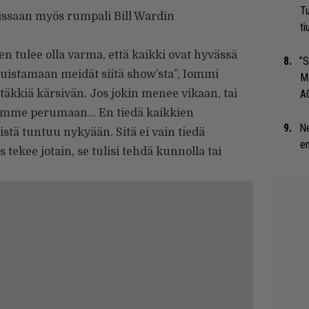
Tu
issaan myös rumpali Bill Wardin
ti
n tulee olla varma, että kaikki ovat hyvässä
”S
muistamaan meidät siitä show’sta”, Iommi
M
kkiä kärsivän. Jos jokin menee vikaan, tai
A
udumme perumaan… En tiedä kaikkien
Ne
listä tuntuu nykyään. Sitä ei vain tiedä
en
 tekee jotain, se tulisi tehdä kunnolla tai