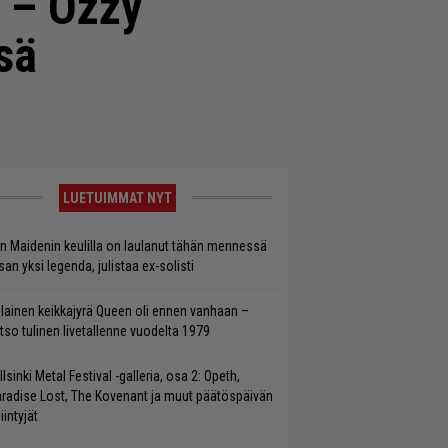
n – Ozzy
sä
LUETUIMMAT NYT
on Maidenin keulilla on laulanut tähän mennessä
san yksi legenda, julistaa ex-solisti
llainen keikkajyrä Queen oli ennen vanhaan –
tso tulinen livetallenne vuodelta 1979
llsinki Metal Festival -galleria, osa 2: Opeth,
radise Lost, The Kovenant ja muut päätöspäivän
iintyjät