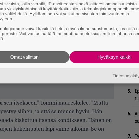
i sivuista, joilla vierailit, IP-osoitteestasi sekä laitteesi ominaisuuksista
Tä
an yksityiskohtaisesti käyttötarkoituksiin ja teknologiakumppaneihimm
la välilehdellä. Hylkääminen voi vaikuttaa sivuston toimivuuteen ja
ka
yyteen.
knologiamme voivat käsitellä tietoja myös ilman suostumusta, jos niillä o
He
u peruste. Voit vastustaa tätä tai muuttaa asetuksiasi milloin tahansa se
Pa
lä.
pä
Omat valintani
Hyväksyn kaikki
Er
Ro
u
Tietosuojak
Ep
tu
isi sen itsekseen”, Iommi naureskelee. ”Mutta
pystyy siihen, ja että se menee hyvin. Hän
Ar
 saada kiskottua itsensä kondikseen. Hänen on
su
kkojen kokemusten läpi viime aikoina. Se on
Ty