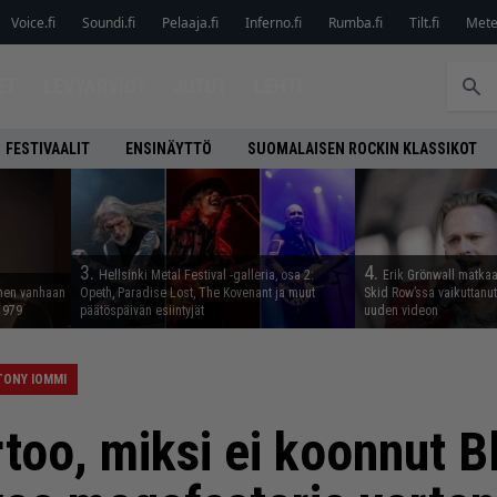
Voice.fi
Soundi.fi
Pelaaja.fi
Inferno.fi
Rumba.fi
Tilt.fi
Metel
ET
LEVYARVIOT
JUTUT
LEHTI
FESTIVAALIT
ENSINÄYTTÖ
SUOMALAISEN ROCKIN KLASSIKOT
3.
4.
Hellsinki Metal Festival -galleria, osa 2:
Erik Grönwall matkaa
nnen vanhaan
Opeth, Paradise Lost, The Kovenant ja muut
Skid Row’ssa vaikuttanut 
 1979
päätöspäivän esiintyjät
uuden videon
TONY IOMMI
too, miksi ei koonnut B