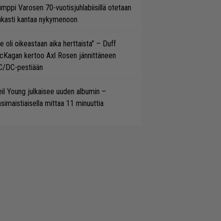
mppi Varosen 70-vuotisjuhlabiisillä otetaan
ukasti kantaa nykymenoon
e oli oikeastaan aika herttaista” – Duff
cKagan kertoo Axl Rosen jännittäneen
C/DC-pestiään
il Young julkaisee uuden albumin –
simaistiaisella mittaa 11 minuuttia