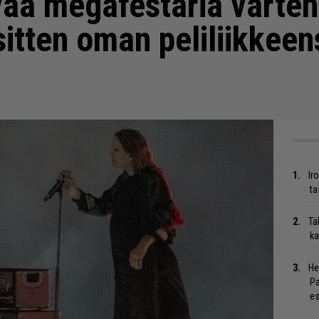
vaa megafestaria varte
sitten oman peliliikkeen
Ir
ta
Tä
ka
He
Pa
es