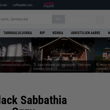
i.net
Leffatykki.com
Etsi
KIRJAUDU
TARKKAILULUOKKA
RIP
KEIKKA
ARKISTOJEN AARRE
M
 hornaan ja takaisin –
5.
6.
ruotsalaislaulaja julkaisi
Eppu Normaali jätti jäähyväiset – Tältä näytti
Arvio: S
tunnelma Ratinassa
suvereeni, 
lack Sabbathia