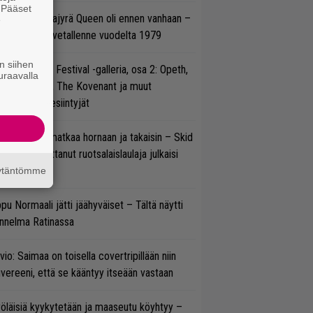
. Pääset
llainen keikkajyrä Queen oli ennen vanhaan –
e
tso tulinen livetallenne vuodelta 1979
n siihen
llsinki Metal Festival -galleria, osa 2: Opeth,
uraavalla
radise Lost, The Kovenant ja muut
ätöspäivän esiintyjät
ik Grönwall matkaa hornaan ja takaisin – Skid
w’ssa vaikuttanut ruotsalaislaulaja julkaisi
uden videon
äytäntömme
pu Normaali jätti jäähyväiset – Tältä näytti
nnelma Ratinassa
vio: Saimaa on toisella covertripillään niin
vereeni, että se kääntyy itseään vastaan
öläisiä kyykytetään ja maaseutu köyhtyy –