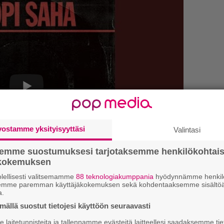
vostamme yksityisyyttäsi
Valintasi
”S
M
semme suostumuksesi tarjotaksemme henkilökohtai
ökokemuksen
A
lellisesti valitsemamme
88 teknologiakumppania
hyödynnämme henkilö
aha julkaisi debyyttinsä
Verta ja lihaa
vuonna
semme paremman käyttäjäkokemuksen sekä kohdentaaksemme sisältöä
Tä
a.
vuoro oli vuonna 2013. Molempia on kiitelty
ka
ällä suostut tietojesi käyttöön seuraavasti
allakin.
laitetunnisteita ja tallennamme evästeitä laitteellesi saadaksemme tie
tenttisuus tai genrepelleily kiinnostaa? Ei
Ma