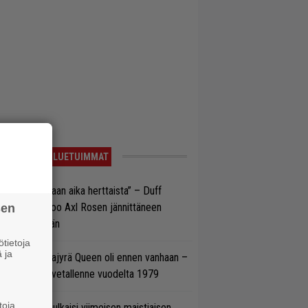
LUETUIMMAT
e oli oikeastaan aika herttaista” – Duff
cKagan kertoo Axl Rosen jännittäneen
sen
C/DC-pestiään
tietoja
 ja
llainen keikkajyrä Queen oli ennen vanhaan –
tso tulinen livetallenne vuodelta 1979
toja
rko Annala julkaisi viimeisen maistiaisen