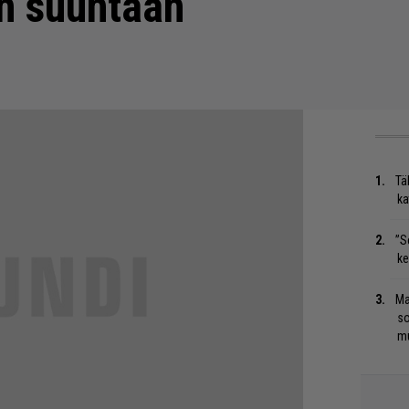
n suuntaan
Tä
ka
”S
ke
Ma
so
mu