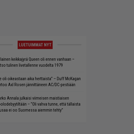
LUETUIMMAT NYT
llainen keikkajyrä Queen oli ennen vanhaan –
tso tulinen livetallenne vuodelta 1979
e oli oikeastaan aika herttaista” – Duff McKagan
rtoo Axl Rosen jännittäneen AC/DC-pestiään
rko Annala julkaisi viimeisen maistiaisen
olodebyytiltään – ”Oli vahva tunne, että tällaista
saa ei oo Suomessa aiemmin tehty”