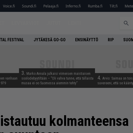
Voice.fi
Soundi.fi
Pelaaja.fi
Inferno.fi
Rumba.fi
Tilt.fi
Metel
ET
LEVYARVIOT
JUTUT
LEHTI
TAL FESTIVAL
JYTÄKESÄ GO-GO
ENSINÄYTTÖ
RIP
SUOM
3.
Marko Annala julkaisi viimeisen maistiaisen
4.
nnen vanhaan
soolodebyytiltään – ”Oli vahva tunne, että tällaista
Arvio: Saimaa on toise
 1979
musaa ei oo Suomessa aiemmin tehty”
suvereeni, että se käänt
istautuu kolmanteensa 