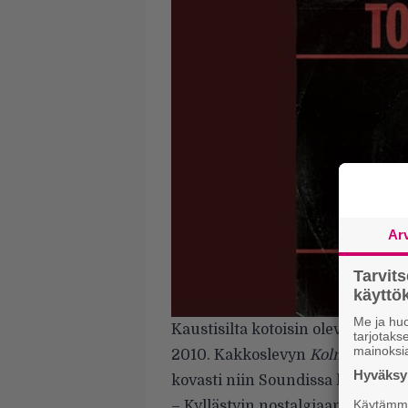
Ar
Tarvit
käytt
Me ja huo
Kaustisilta kotoisin oleva Topi S
tarjotak
mainoksi
2010. Kakkoslevyn
Kolme veljee
Hyväksym
kovasti niin Soundissa kuin muu
Käytämme 
– Kyllästyin nostalgiaan. Ketä au