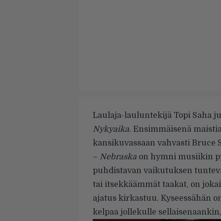
Laulaja-lauluntekijä Topi Saha j
Nykyaika
. Ensimmäisenä maistia
kansikuvassaan vahvasti Bruce
–
Nebraska
on hymni musiikin py
puhdistavan vaikutuksen tuntevat
tai itsekkäämmät taakat, on joka
ajatus kirkastuu. Kyseessähän on 
kelpaa jollekulle sellaisenaankin