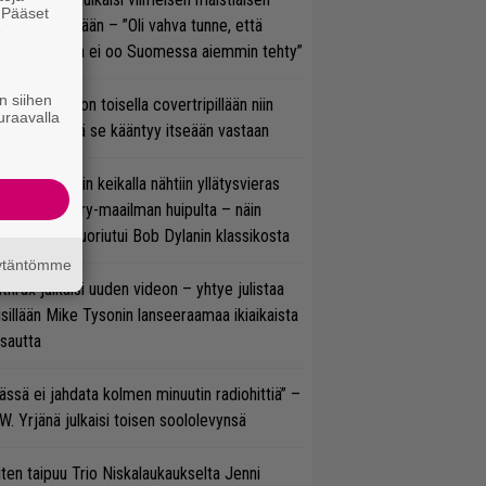
. Pääset
olodebyytiltään – ”Oli vahva tunne, että
e
llaista musaa ei oo Suomessa aiemmin tehty”
n siihen
vio: Saimaa on toisella covertripillään niin
uraavalla
vereeni, että se kääntyy itseään vastaan
ns N’ Rosesin keikalla nähtiin yllätysvieras
oraan country-maailman huipulta – näin
koonpano suoriutui Bob Dylanin klassikosta
äytäntömme
thrax julkaisi uuden videon – yhtye julistaa
isillään Mike Tysonin lanseeraamaa ikiaikaista
isautta
ässä ei jahdata kolmen minuutin radiohittiä” –
W. Yrjänä julkaisi toisen soololevynsä
ten taipuu Trio Niskalaukaukselta Jenni