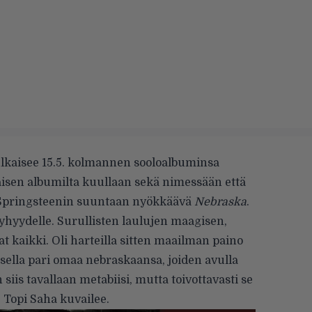
ulkaisee 15.5. kolmannen sooloalbuminsa
isen albumilta kuullaan sekä nimessään että
 Springsteenin suuntaan nyökkäävä
Nebraska
.
hyydelle. Surullisten laulujen maagisen,
 kaikki. Oli harteilla sitten maailman paino
isella pari omaa nebraskaansa, joiden avulla
siis tavallaan metabiisi, mutta toivottavasti se
, Topi Saha kuvailee.