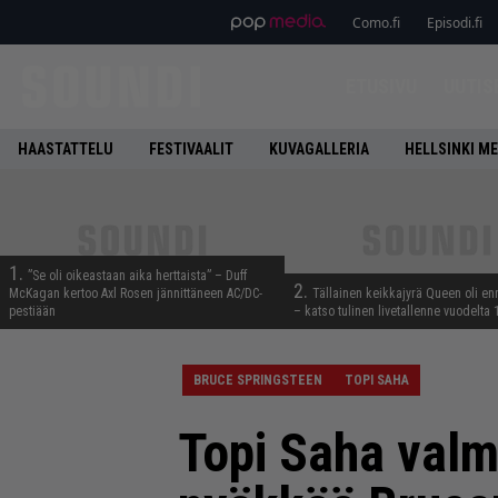
Como.fi
Episodi.fi
ETUSIVU
UUTIS
HAASTATTELU
FESTIVAALIT
KUVAGALLERIA
HELLSINKI ME
1.
”Se oli oikeastaan aika herttaista” – Duff
2.
McKagan kertoo Axl Rosen jännittäneen AC/DC-
Tällainen keikkajyrä Queen oli e
pestiään
– katso tulinen livetallenne vuodelta
BRUCE SPRINGSTEEN
TOPI SAHA
Topi Saha valm