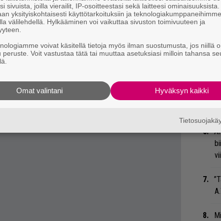
i sivuista, joilla vierailit, IP-osoitteestasi sekä laitteesi ominaisuuksista
so
uden levyn instrumentaatio akustisvoittoinen
an yksityiskohtaisesti käyttötarkoituksiin ja teknologiakumppaneihimm
la välilehdellä. Hylkääminen voi vaikuttaa sivuston toimivuuteen ja
tä
nrunoa, mutta omaan korvaani
Nykyajan
soundi
yyteen.
, urbaani ja snadisti vinossa. Olen aina
knologiamme voivat käsitellä tietoja myös ilman suostumusta, jos niillä o
Ar
u peruste. Voit vastustaa tätä tai muuttaa asetuksiasi milloin tahansa se
ista, mutta en ole aikaisemmin sellaista
su
lä.
 oli korkea aika lunastaa lupaukset ja tehdä
paan en pysty, Topi Saha kommentoi.
Gu
Omat valintani
Hyväksyn kaikki
su
 näki päivänvalon myös uusi kappale nimeltä
ko
Tietosuojak
An
bi
vi
”T
A.
Mi