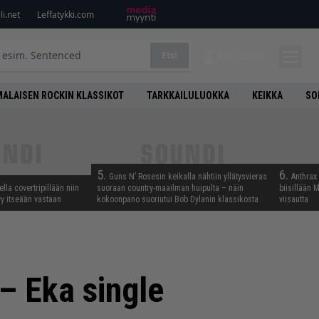
i.net
Leffatykki.com
Etsi
KIRJAUDU
ALAISEN ROCKIN KLASSIKOT
TARKKAILULUOKKA
KEIKKA
SO
5.
6.
Guns N’ Rosesin keikalla nähtiin yllätysvieras
Anthrax 
lla covertripillään niin
suoraan country-maailman huipulta – näin
biisillään 
yy itseään vastaan
kokoonpano suoriutui Bob Dylanin klassikosta
viisautta
– Eka single