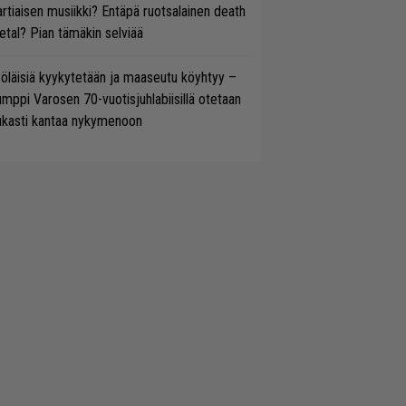
rtiaisen musiikki? Entäpä ruotsalainen death
tal? Pian tämäkin selviää
öläisiä kyykytetään ja maaseutu köyhtyy –
mppi Varosen 70-vuotisjuhlabiisillä otetaan
ukasti kantaa nykymenoon