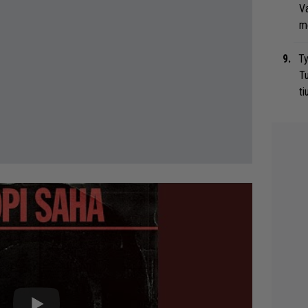
Va
me
Ty
Tu
ti