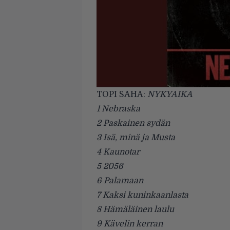
TOPI SAHA:
NYKYAIKA
1 Nebraska
2 Paskainen sydän
3 Isä, minä ja Musta
4 Kaunotar
5 2056
6 Palamaan
7 Kaksi kuninkaanlasta
8 Hämäläinen laulu
9 Kävelin kerran