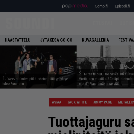
Como.fi
Episodi.fi
ETUSIVU
UUTIS
HAASTATTELU
JYTÄKESÄ GO-GO
KUVAGALLERIA
FESTIVA
2.
Miten taipuu Trio Niskalaukaukse
1.
Weezer-fanien pitkä odotus päättyy: yhtye
Vartiaisen musiikki? Entäpä ruotsala
tulee Suomeen
metal? Pian tämäkin selviää
ASIAA
JACK WHITE
JIMMY PAGE
METALLI
Tuottajaguru s