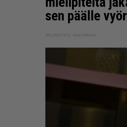
mielipiteitä ja
sen päälle vyör
28.5.2023 13:12
Anssi Eriksson