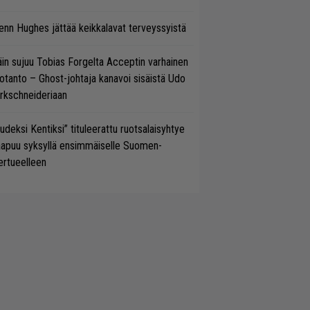
enn Hughes jättää keikkalavat terveyssyistä
in sujuu Tobias Forgelta Acceptin varhainen
otanto – Ghost-johtaja kanavoi sisäistä Udo
rkschneideriaan
udeksi Kentiksi” tituleerattu ruotsalaisyhtye
aapuu syksyllä ensimmäiselle Suomen-
ertueelleen