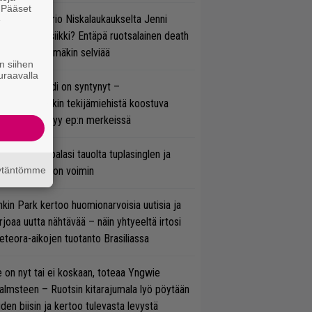
. Pääset
ten taipuu Trio Niskalaukaukselta Jenni
e
rtiaisen musiikki? Entäpä ruotsalainen death
tal? Pian tämäkin selviää
n siihen
uraavalla
si superbändi on syntynyt –
ihtoehtorockin tekijämiehistä koostuva
hmä esittäytyy ep:n merkeissä
ind Channel palasi tauolta tuplasinglen ja
äytäntömme
yttävän videon voimin
nkin Park kertoo huomionarvoisia uutisia ja
rjoaa uutta nähtävää – näin yhtyeeltä irtosi
teora-aikojen tuotanto Brasiliassa
 on nyt tai ei koskaan, toteaa Yngwie
lmsteen – Ruotsin kitarajumala lyö pöytään
den biisin ja kertoo tulevasta levystä