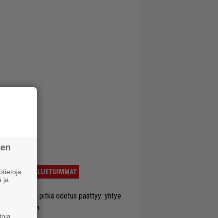
sen
tietoja
LUETUIMMAT
 ja
ezer-fanien pitkä odotus päättyy: yhtye
ulee Suomeen
toja