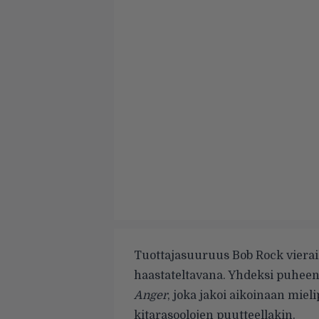
Tuottajasuuruus Bob Rock vieraili
haastateltavana. Yhdeksi puhee
Anger
, joka jakoi aikoinaan mie
kitarasoolojen puutteellakin.