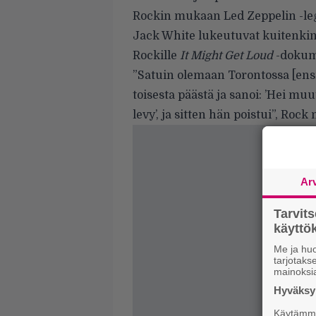
Rockin mukaan Led Zeppelin -le
Jack White lukeutuvat kuitenkin 
Rockille
It Might Get Loud
-dokum
”Satuin olemaan Torontossa [ensi
toisesta päästä ja sanoi: ’Hei muu
levy’, ja sitten hän poistui”, Rock
Ar
Tarvit
käytt
Me ja huo
tarjotak
mainoksi
Hyväksym
Käytämme 