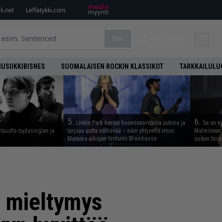
i.net
Leffatykki.com
Etsi
KIRJAUDU
USIIKKIBISNES
SUOMALAISEN ROCKIN KLASSIKOT
TARKKAILULU
5.
6.
Linkin Park kertoo huomionarvoisia uutisia ja
Se on n
tauolta tuplasinglen ja
tarjoaa uutta nähtävää – näin yhtyeeltä irtosi
Malmsteen 
Meteora-aikojen tuotanto Brasiliassa
uuden biisi
n mieltymys