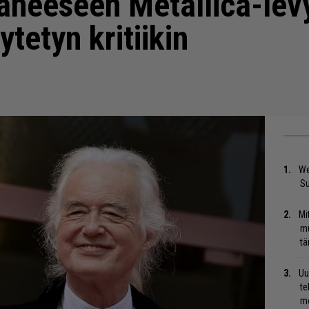
kaneeseen Metallica-lev
ytetyn kritiikin
We
S
Mi
mu
tä
Uu
te
me