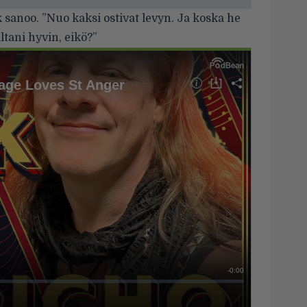
k sanoo. ”Nuo kaksi ostivat levyn. Ja koska he
altani hyvin, eikö?”