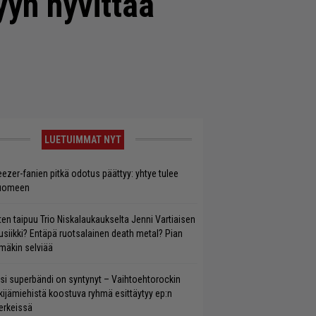
yyn hyvittää
LUETUIMMAT NYT
ezer-fanien pitkä odotus päättyy: yhtye tulee
uomeen
ten taipuu Trio Niskalaukaukselta Jenni Vartiaisen
siikki? Entäpä ruotsalainen death metal? Pian
mäkin selviää
si superbändi on syntynyt – Vaihtoehtorockin
kijämiehistä koostuva ryhmä esittäytyy ep:n
rkeissä