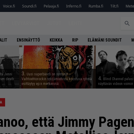
Voice.fi
Soundi.fi
Pelaaja.fi
Inferno.fi
Rumba.fi
Tilt.fi
Metel
ET
LEVYARVIOT
JUTUT
LEHTI
ALIT
ENSINÄYTTÖ
KEIKKA
RIP
ELÄMÄNI SOUNDIT
M
3.
lta Jenni
Uusi superbändi on syntynyt –
4.
inen death
Vaihtoehtorockin tekijämiehistä koostuva ryhmä
Blind Channel palasi 
esittäytyy ep:n merkeissä
näyttävän videon voimin
CA
anoo, että Jimmy Page