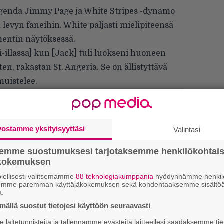
genda Jimmy Page ja White Stripes -dynamo
levyn faneihin. White paljasti mielipiteensä
entin näytöksessä.
-illassa] kun [Jack] tuli luokseni huoneen
ten, rakastan St. Angeria. Se on ällistyttävä
 muistelee.
vostamme yksityisyyttäsi
Valintasi
semme suostumuksesi tarjotaksemme henkilökohtai
ökokemuksen
lellisesti valitsemamme
88 teknologiakumppania
hyödynnämme henkilö
semme paremman käyttäjäkokemuksen sekä kohdentaaksemme sisältöä
a.
We
ällä suostut tietojesi käyttöön seuraavasti
t
laitetunnisteita ja tallennamme evästeitä laitteellesi saadaksemme tie