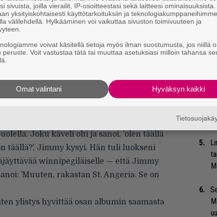
i sivuista, joilla vierailit, IP-osoitteestasi sekä laitteesi ominaisuuksista
Mi
an yksityiskohtaisesti käyttötarkoituksiin ja teknologiakumppaneihimm
la välilehdellä. Hylkääminen voi vaikuttaa sivuston toimivuuteen ja
Va
yyteen.
me
knologiamme voivat käsitellä tietoja myös ilman suostumusta, jos niillä o
u peruste. Voit vastustaa tätä tai muuttaa asetuksiasi milloin tahansa se
Uu
lä.
Va
ry
Omat valintani
Hyväksyn kaikki
llin aamupalalla.
ailisin nimillä, mutta hän on ystävä — oli
Bl
Tietosuojak
nä
Angelesissa]. Hän oli istumassa ja syömässä
lella. Joku käveli ohi ja sanoi, ’olen täällä
Li
n täällä?’, Jimmy kysyi. Hän tuli luokseni
ta
äjäyttävää winnipegiläiselle — että Jimmy
Me
anoi: ’Muuten, rakastan St. Angeria. Se on
Se
Ma
iten ylistys hyvittää osan albumin saamasta
uu