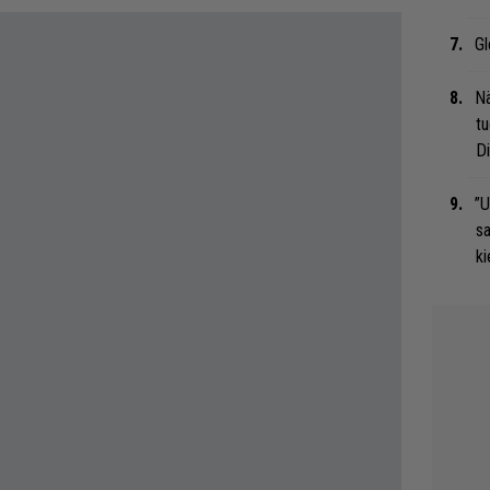
Gl
Nä
tu
Di
”U
s
ki