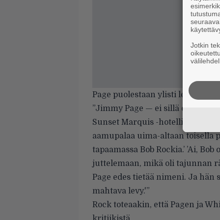
esimerkiks
tutustuma
seuraaval
käytettäv
Jotkin te
oikeutett
välilehdel
Page puolestaan ylisti levyä hote
”Jimmy Page — ei sillä että brass
Sunset Marquis -hotellissa [Los 
aamupalaa uima-altaan toisella puo
tapaamassa Bob Rockia.’ ’Ai, Bob o
juttelemaan, mikä oli tajunnan r
Page edes tietää nimeni. Ja hän s
mahtava levy.'”
Rock toteaakin, että Pagen ja Wh
kritiikistä.