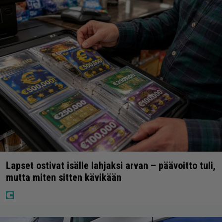
Lapset ostivat isälle lahjaksi arvan – päävoitto tuli,
mutta miten sitten kävikään