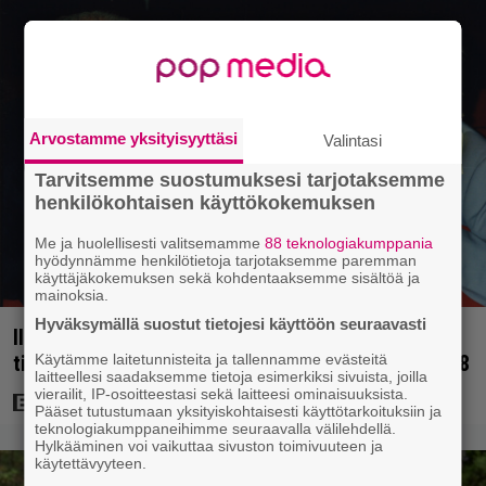
Arvostamme yksityisyyttäsi
Valintasi
Tarvitsemme suostumuksesi tarjotaksemme
henkilökohtaisen käyttökokemuksen
Me ja huolellisesti valitsemamme
88 teknologiakumppania
hyödynnämme henkilötietoja tarjotaksemme paremman
käyttäjäkokemuksen sekä kohdentaaksemme sisältöä ja
mainoksia.
Hyväksymällä suostut tietojesi käyttöön seuraavasti
Illalla tv:ssä: Uuno-elokuva jossa käytettiin
tietokonegrafiikkaa? Sellainen tehtiin vuonna 1998
Käytämme laitetunnisteita ja tallennamme evästeitä
laitteellesi saadaksemme tietoja esimerkiksi sivuista, joilla
vierailit, IP-osoitteestasi sekä laitteesi ominaisuuksista.
Pääset tutustumaan yksityiskohtaisesti käyttötarkoituksiin ja
teknologiakumppaneihimme seuraavalla välilehdellä.
Hylkääminen voi vaikuttaa sivuston toimivuuteen ja
käytettävyyteen.