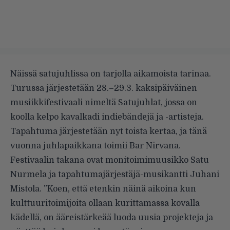
Näissä satujuhlissa on tarjolla aikamoista tarinaa.
Turussa järjestetään 28.–29.3. kaksipäiväinen
musiikkifestivaali nimeltä Satujuhlat, jossa on
koolla kelpo kavalkadi indiebändejä ja -artisteja.
Tapahtuma järjestetään nyt toista kertaa, ja tänä
vuonna juhlapaikkana toimii Bar Nirvana.
Festivaalin takana ovat monitoimimuusikko Satu
Nurmela ja tapahtumajärjestäjä-musikantti Juhani
Mistola. ”Koen, että etenkin näinä aikoina kun
kulttuuritoimijoita ollaan kurittamassa kovalla
kädellä, on ääreistärkeää luoda uusia projekteja ja