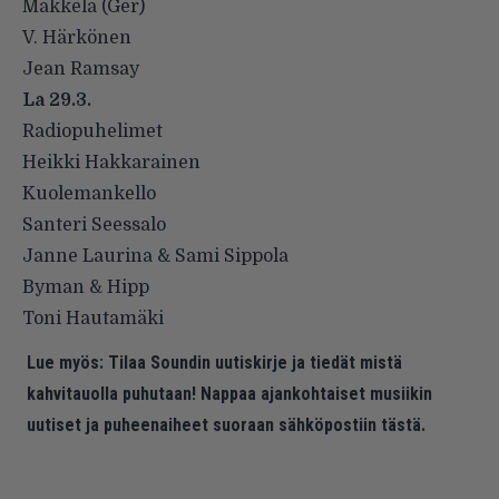
Mäkkelä (Ger)
V. Härkönen
Jean Ramsay
La 29.3.
Radiopuhelimet
Heikki Hakkarainen
Kuolemankello
Santeri Seessalo
Janne Laurina & Sami Sippola
Byman & Hipp
Toni Hautamäki
Lue myös:
Tilaa Soundin uutiskirje ja tiedät mistä
kahvitauolla puhutaan! Nappaa ajankohtaiset musiikin
uutiset ja puheenaiheet suoraan sähköpostiin tästä.