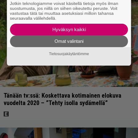
Jotkin teknologiamme voivat käsitellä tietoja myös ilman
suostumusta, jos niillä on siihen oikeutettu peruste. Voit
vastustaa tätä tai muuttaa asetuksiasi milloin tahansa
seuraavalla välilehdellä.
Hyväksyn kaikki
Omat valintani
Tietosuojakäytäntömme
Tänään tv:ssä: Koskettava kotimainen elokuva
vuodelta 2020 – ”Tehty isolla sydämellä”