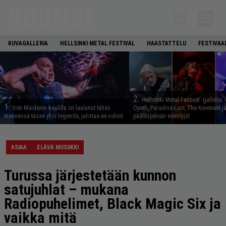
KUVAGALLERIA
HELLSINKI METAL FESTIVAL
HAASTATTELU
FESTIVAA
2.
Hellsinki Metal Festival -galleria, 
1.
Iron Maidenin keulilla on laulanut tähän
Opeth, Paradise Lost, The Kovenant j
mennessä tasan yksi legenda, julistaa ex-solisti
päätöspäivän esiintyjät
ASIAA
ELÄVÄ MUSIIKKI
Turussa järjestetään kunnon
satujuhlat – mukana
Radiopuhelimet, Black Magic Six ja
vaikka mitä