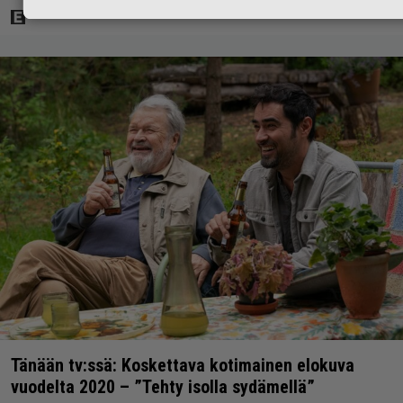
Tänään tv:ssä: Koskettava kotimainen elokuva
vuodelta 2020 – ”Tehty isolla sydämellä”