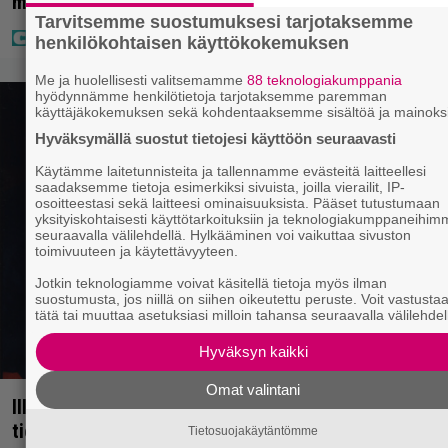
mutta miten sitten kävikään
Tarvitsemme suostumuksesi tarjotaksemme
henkilökohtaisen käyttökokemuksen
Me ja huolellisesti valitsemamme
88 teknologiakumppania
hyödynnämme henkilötietoja tarjotaksemme paremman
käyttäjäkokemuksen sekä kohdentaaksemme sisältöä ja mainoks
Hyväksymällä suostut tietojesi käyttöön seuraavasti
Käytämme laitetunnisteita ja tallennamme evästeitä laitteellesi
saadaksemme tietoja esimerkiksi sivuista, joilla vierailit, IP-
osoitteestasi sekä laitteesi ominaisuuksista. Pääset tutustumaan
yksityiskohtaisesti käyttötarkoituksiin ja teknologiakumppaneihi
seuraavalla välilehdellä. Hylkääminen voi vaikuttaa sivuston
toimivuuteen ja käytettävyyteen.
Jotkin teknologiamme voivat käsitellä tietoja myös ilman
suostumusta, jos niillä on siihen oikeutettu peruste. Voit vastusta
tätä tai muuttaa asetuksiasi milloin tahansa seuraavalla välilehdel
Hyväksyn kaikki
Omat valintani
Illalla tv:ssä: Uuno-elokuva jossa käytettiin
tietokonegrafiikkaa? Sellainen tehtiin vuonna 1998
Tietosuojakäytäntömme