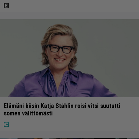
Elämäni biisin Katja Ståhlin roisi vitsi suututti
somen välittömästi