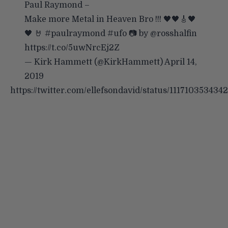
Paul Raymond –
Make more Metal in Heaven Bro !!! 🖤🖤🎸🖤
🖤 🤘
#paulraymond
#ufo
📷 by
@rosshalfin
https://t.co/5uwNrcEj2Z
— Kirk Hammett (@KirkHammett)
April 14,
2019
https://twitter.com/ellefsondavid/status/11171035343