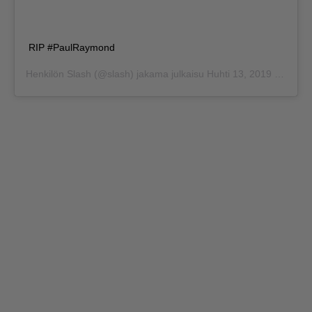
RIP #PaulRaymond
Henkilön
Slash
(@slash) jakama julkaisu
Huhti 13, 2019 kello 1.58 PDT