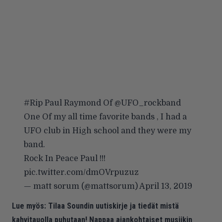
#Rip
Paul Raymond Of
@UFO_rockband
One Of my all time favorite bands , I had a
UFO club in High school and they were my
band.
Rock In Peace Paul !!!
pic.twitter.com/dmOVrpuzuz
— matt sorum (@mattsorum)
April 13, 2019
Lue myös:
Tilaa Soundin uutiskirje ja tiedät mistä
kahvitauolla puhutaan! Nappaa ajankohtaiset musiikin