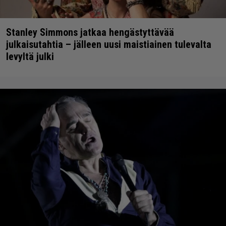
Stanley Simmons jatkaa hengästyttävää
julkaisutahtia – jälleen uusi maistiainen tulevalta
levyltä julki