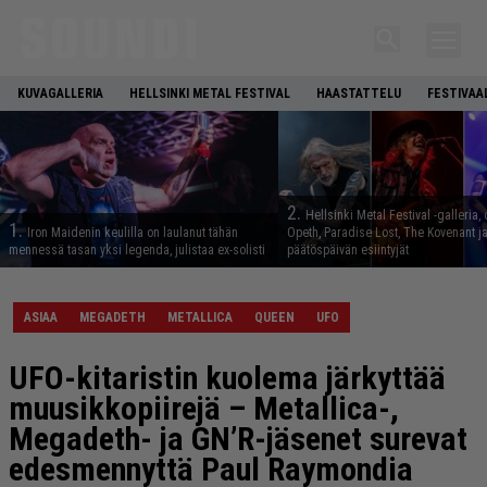
KUVAGALLERIA
HELLSINKI METAL FESTIVAL
HAASTATTELU
FESTIVAA
2.
Hellsinki Metal Festival -galleria, 
1.
Iron Maidenin keulilla on laulanut tähän
Opeth, Paradise Lost, The Kovenant j
mennessä tasan yksi legenda, julistaa ex-solisti
päätöspäivän esiintyjät
ASIAA
MEGADETH
METALLICA
QUEEN
UFO
UFO-kitaristin kuolema järkyttää
muusikkopiirejä – Metallica-,
Megadeth- ja GN’R-jäsenet surevat
edesmennyttä Paul Raymondia