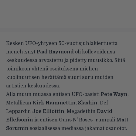
Kesken UFO-yhtyeen 50-vuotisjuhlakiertuetta
menehtynyt
Paul Raymond
oli kollegoidensa
keskuudessa arvostettu ja pidetty muusikko.
Siitä
toimikoon yhtenä osoituksena miehen
kuolinuutisen herättämä suuri suru muiden
artistien keskuudessa.
Alla muun muassa entisen UFO-basisti
Pete Wayn
,
Metallican
Kirk Hammettin
,
Slashin,
Def
Leppardin
Joe Elliottin
, Megadethin
David
Ellefsonin
ja entisen Guns N’ Roses -rumpali
Matt
Sorumin
sosiaalisessa mediassa jakamat osanotot.