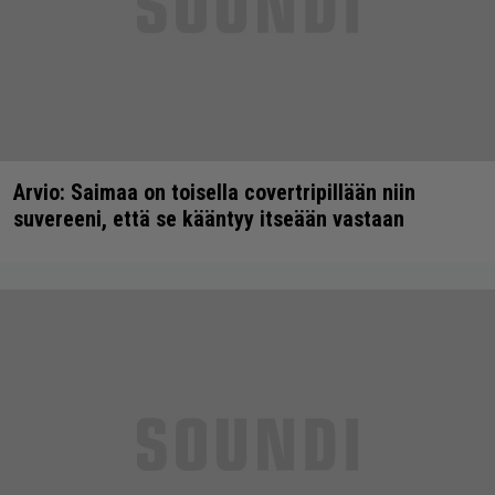
Arvio: Saimaa on toisella covertripillään niin
suvereeni, että se kääntyy itseään vastaan