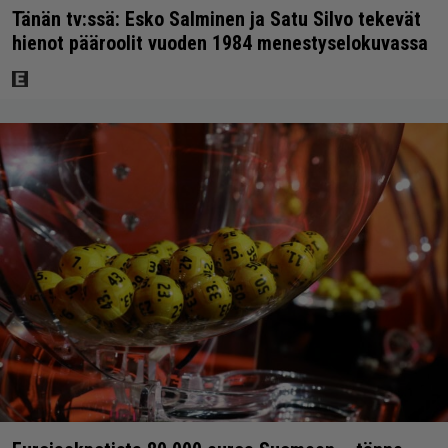
Tänän tv:ssä: Esko Salminen ja Satu Silvo tekevät
hienot pääroolit vuoden 1984 menestyselokuvassa