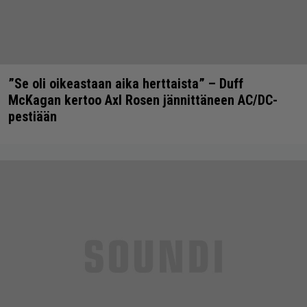
”Se oli oikeastaan aika herttaista” – Duff
McKagan kertoo Axl Rosen jännittäneen AC/DC-
pestiään