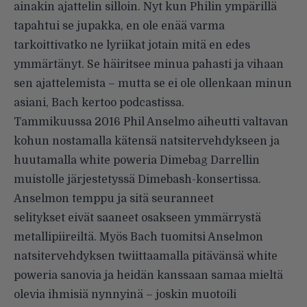
ainakin ajattelin silloin. Nyt kun Philin ympärillä
tapahtui se jupakka, en ole enää varma
tarkoittivatko ne lyriikat jotain mitä en edes
ymmärtänyt. Se häiritsee minua pahasti ja vihaan
sen ajattelemista – mutta se ei ole ollenkaan minun
asiani, Bach kertoo podcastissa.
Tammikuussa 2016 Phil Anselmo aiheutti valtavan
kohun nostamalla kätensä natsitervehdykseen ja
huutamalla white poweria Dimebag Darrellin
muistolle järjestetyssä Dimebash-konsertissa.
Anselmon temppu
ja
sitä seuranneet
selitykset
eivät saaneet osakseen
ymmärrystä
metallipiireiltä
. Myös Bach tuomitsi Anselmon
natsitervehdyksen twiittaamalla pitävänsä white
poweria sanovia ja heidän kanssaan samaa mieltä
olevia ihmisiä nynnyinä – joskin muotoili