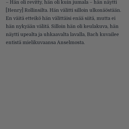
– Hän oli revitty, hän oli kuin jumala – hän näytti
[Henry] Rollinsilta. Hän välitti silloin ulkonäöstään.
En väitä etteikö hän välittäisi enää siitä, mutta ei
hän nykyään välitä. Silloin hän oli keulakuva, hän
näytti upealta ja uhkaavalta lavalla, Bach kuvailee
entistä mielikuvaansa Anselmosta.