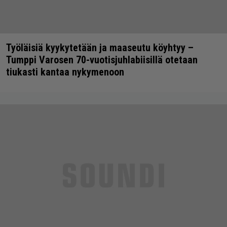
Työläisiä kyykytetään ja maaseutu köyhtyy –
Tumppi Varosen 70-vuotisjuhlabiisillä otetaan
tiukasti kantaa nykymenoon