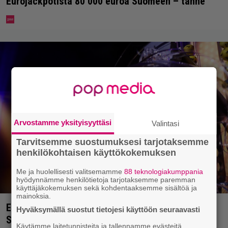
Eurojackpotista 80 000 euroa Suomeen – tänne
Arvostamme yksityisyyttäsi
Valintasi
Tarvitsemme suostumuksesi tarjotaksemme
henkilökohtaisen käyttökokemuksen
Me ja huolellisesti valitsemamme
88 teknologiakumppania
hyödynnämme henkilötietoja tarjotaksemme paremman
käyttäjäkokemuksen sekä kohdentaaksemme sisältöä ja
mainoksia.
Eurojackpotissa poksahti 32,7 miljoonaa, ja tänne
Hyväksymällä suostut tietojesi käyttöön seuraavasti
Suomen isoin voitto meni
Käytämme laitetunnisteita ja tallennamme evästeitä