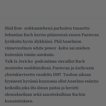
Skid Row -nokkamiehenä parhaiten tunnettu
Sebastian Bach kertoo pitäneensä ennen Panteran
lyriikoita hyvin älykkäinä. Phil Anselmon
viimevuotinen white power -kohu sai miehen
kuitenkin toisiin aatoksiin.
Talk Is Jericho -podcastissa
vieraillut Bach
muistelee soolobändinsä, Panteran ja Anthraxin
yhteiskiertuetta vuodelta 1997. Tuohon aikaan
fyysisesti hyvässä kunnossa ollut Anselmo esiintyi
keikoilla joka ilta ilman paitaa ja herätti
olemuksellaan sekä sanoituksillaan Bachin
kunnioituksen.