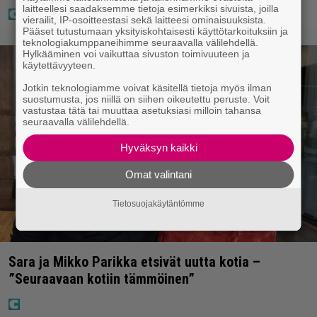
laitteellesi saadaksemme tietoja esimerkiksi sivuista, joilla
vierailit, IP-osoitteestasi sekä laitteesi ominaisuuksista.
Pääset tutustumaan yksityiskohtaisesti käyttötarkoituksiin ja
teknologiakumppaneihimme seuraavalla välilehdellä.
Hylkääminen voi vaikuttaa sivuston toimivuuteen ja
käytettävyyteen.
Jotkin teknologiamme voivat käsitellä tietoja myös ilman
suostumusta, jos niillä on siihen oikeutettu peruste. Voit
vastustaa tätä tai muuttaa asetuksiasi milloin tahansa
seuraavalla välilehdellä.
Hyväksyn kaikki
Omat valintani
Tietosuojakäytäntömme
Sara ja Mikko Parikka etsivät uutta kotia –
”Seuraavaan kotiin tämmöinen”