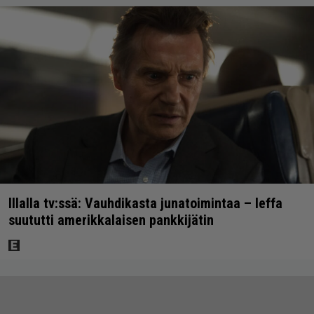
Illalla tv:ssä: Vauhdikasta junatoimintaa – leffa
suututti amerikkalaisen pankkijätin