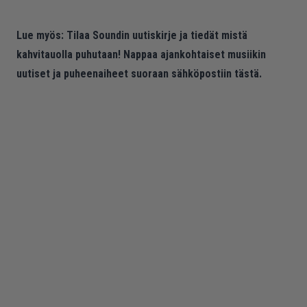
Lue myös:
Tilaa Soundin uutiskirje ja tiedät mistä
kahvitauolla puhutaan! Nappaa ajankohtaiset musiikin
uutiset ja puheenaiheet suoraan sähköpostiin tästä.