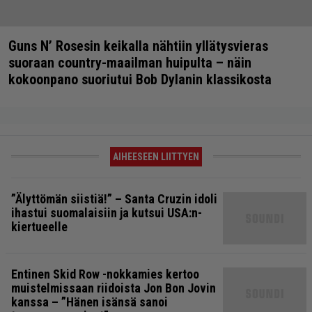
Guns N’ Rosesin keikalla nähtiin yllätysvieras
suoraan country-maailman huipulta – näin
kokoonpano suoriutui Bob Dylanin klassikosta
AIHEESEEN LIITTYEN
”Älyttömän siistiä!” – Santa Cruzin idoli
ihastui suomalaisiin ja kutsui USA:n-
kiertueelle
Entinen Skid Row -nokkamies kertoo
muistelmissaan riidoista Jon Bon Jovin
kanssa – ”Hänen isänsä sanoi