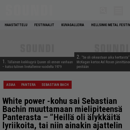
HAASTATTELU
FESTIVAALIT
KUVAGALLERIA
HELLSINKI METAL FESTI
2.
”Se oli oikeastaan aika herttaista”
1.
Tällainen keikkajyrä Queen oli ennen vanhaan
McKagan kertoo Axl Rosen jännittäne
– katso tulinen livetallenne vuodelta 1979
pestiään
ASIAA
PANTERA
SEBASTIAN BACH
White power -kohu sai Sebastian
Bachin muuttamaan mielipiteensä
Panterasta – ”Heillä oli älykkäitä
lyriikoita, tai niin ainakin ajattelin