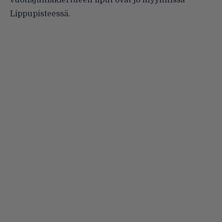
vuotisjuhlakiertueen liput ovat jo myynnissä
Lippupisteessä
.