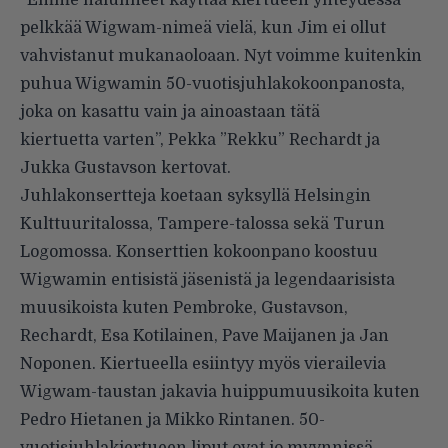
”Emme halunneet käyttää kiertueen yhteydessä
pelkkää Wigwam-nimeä vielä, kun Jim ei ollut
vahvistanut mukanaoloaan. Nyt voimme kuitenkin
puhua Wigwamin 50-vuotisjuhlakokoonpanosta,
joka on kasattu vain ja ainoastaan tätä
kiertuetta varten”, Pekka ”Rekku” Rechardt ja
Jukka Gustavson kertovat.
Juhlakonsertteja koetaan syksyllä Helsingin
Kulttuuritalossa, Tampere-talossa sekä Turun
Logomossa. Konserttien kokoonpano koostuu
Wigwamin entisistä jäsenistä ja legendaarisista
muusikoista kuten Pembroke, Gustavson,
Rechardt, Esa Kotilainen, Pave Maijanen ja Jan
Noponen. Kiertueella esiintyy myös vierailevia
Wigwam-taustan jakavia huippumuusikoita kuten
Pedro Hietanen ja Mikko Rintanen. 50-