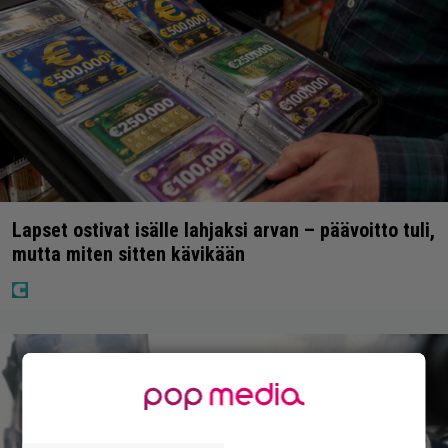
Lapset ostivat isälle lahjaksi arvan – päävoitto tuli,
mutta miten sitten kävikään