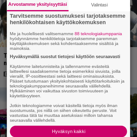
Arvostamme yksityisyyttäsi
Valintasi
Tarvitsemme suostumuksesi tarjotaksemme
henkilökohtaisen käyttökokemuksen
Me ja huolellisesti valitsemamme
88 teknologiakumppania
hyödynnämme henkilötietoja tarjotaksemme paremman
käyttäjäkokemuksen sekä kohdentaaksemme sisältöä ja
mainoksia.
Tänään tv:ssä: Vuoden 1997 Bond-leffassa
Hyväksymällä suostut tietojesi käyttöön seuraavasti
nähdään hämmenttävän nykyaikainen kännykkä
Käytämme laitetunnisteita ja tallennamme evästeitä
laitteellesi saadaksemme tietoja esimerkiksi sivuista, joilla
vierailit, IP-osoitteestasi sekä laitteesi ominaisuuksista.
Pääset tutustumaan yksityiskohtaisesti käyttötarkoituksiin ja
teknologiakumppaneihimme seuraavalla välilehdellä.
Hylkääminen voi vaikuttaa sivuston toimivuuteen ja
käytettävyyteen.
Jotkin teknologiamme voivat käsitellä tietoja myös ilman
suostumusta, jos niillä on siihen oikeutettu peruste. Voit
vastustaa tätä tai muuttaa asetuksiasi milloin tahansa
seuraavalla välilehdellä.
Hyväksyn kaikki