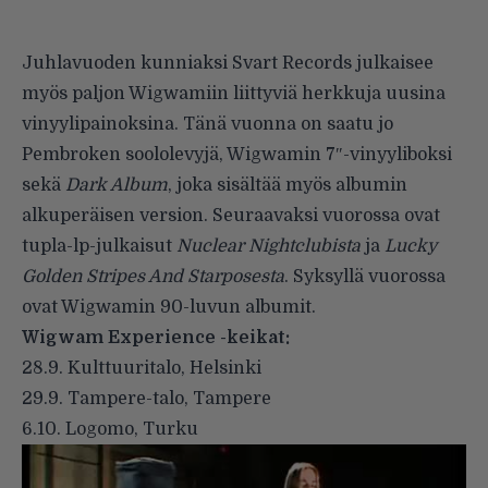
Juhlavuoden kunniaksi Svart Records julkaisee
myös paljon Wigwamiin liittyviä herkkuja uusina
vinyylipainoksina. Tänä vuonna on saatu jo
Pembroken soololevyjä, Wigwamin 7″-vinyyliboksi
sekä
Dark Album
, joka sisältää myös albumin
alkuperäisen version. Seuraavaksi vuorossa ovat
tupla-lp-julkaisut
Nuclear Nightclubista
ja
Lucky
Golden Stripes And Starposesta
. Syksyllä vuorossa
ovat Wigwamin 90-luvun albumit.
Wigwam Experience -keikat:
28.9. Kulttuuritalo, Helsinki
29.9. Tampere-talo, Tampere
6.10. Logomo, Turku