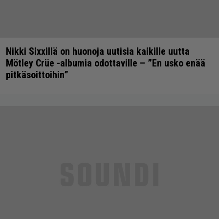
Nikki Sixxillä on huonoja uutisia kaikille uutta
Mötley Crüe -albumia odottaville – ”En usko enää
pitkäsoittoihin”