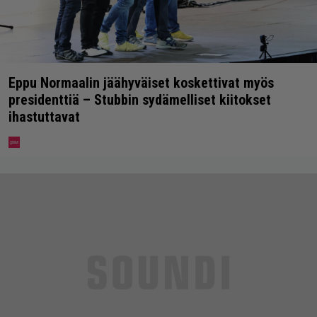
Eppu Normaalin jäähyväiset koskettivat myös
presidenttiä – Stubbin sydämelliset kiitokset
ihastuttavat