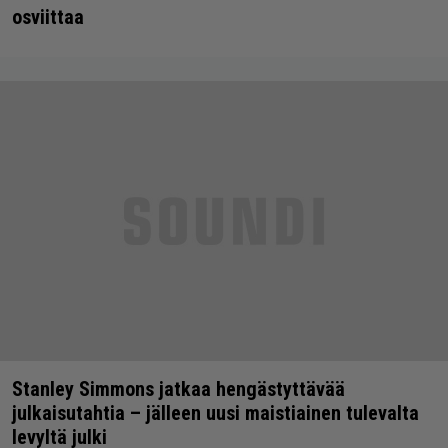
osviittaa
Stanley Simmons jatkaa hengästyttävää
julkaisutahtia – jälleen uusi maistiainen tulevalta
levyltä julki