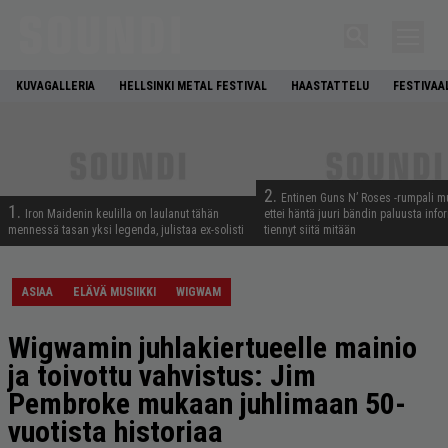
KUVAGALLERIA
HELLSINKI METAL FESTIVAL
HAASTATTELU
FESTIVAA
2.
Entinen Guns N’ Roses -rumpali mu
1.
Iron Maidenin keulilla on laulanut tähän
ettei häntä juuri bändin paluusta info
mennessä tasan yksi legenda, julistaa ex-solisti
tiennyt siitä mitään
ASIAA
ELÄVÄ MUSIIKKI
WIGWAM
Wigwamin juhlakiertueelle mainio
ja toivottu vahvistus: Jim
Pembroke mukaan juhlimaan 50-
vuotista historiaa