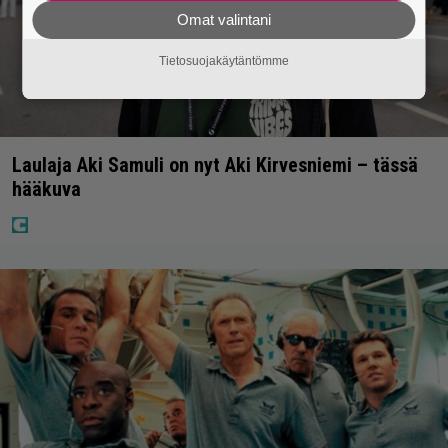
Omat valintani
Tietosuojakäytäntömme
Laulaja Aki Samuli on nyt Aki Kirvesniemi – tässä
hääkuva