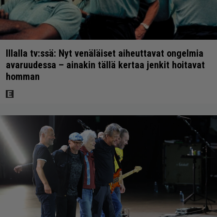
Illalla tv:ssä: Nyt venäläiset aiheuttavat ongelmia
avaruudessa – ainakin tällä kertaa jenkit hoitavat
homman