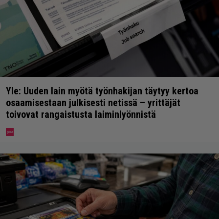
Yle: Uuden lain myötä työnhakijan täytyy kertoa
osaamisestaan julkisesti netissä – yrittäjät
toivovat rangaistusta laiminlyönnistä