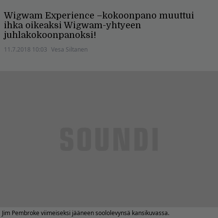
Wigwam Experience –kokoonpano muuttui
ihka oikeaksi Wigwam-yhtyeen
juhlakokoonpanoksi!
11.7.2018 10:03
Vesa Siltanen
Jim Pembroke viimeiseksi jääneen soololevynsä kansikuvassa.