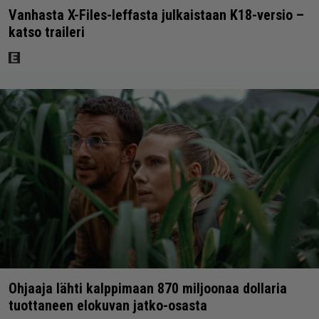
Vanhasta X-Files-leffasta julkaistaan K18-versio –
katso traileri
Ohjaaja lähti kalppimaan 870 miljoonaa dollaria
tuottaneen elokuvan jatko-osasta