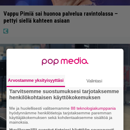
Vappu Pimiä sai huonoa palvelua ravintolassa –
pettyi siellä kahteen asiaan
Arvostamme yksityisyyttäsi
Valintasi
Tarvitsemme suostumuksesi tarjotaksemme
henkilökohtaisen käyttökokemuksen
Me ja huolellisesti valitsemamme
88 teknologiakumppania
hyödynnämme henkilötietoja tarjotaksemme paremman
käyttäjäkokemuksen sekä kohdentaaksemme sisältöä ja
mainoksia.
Hyväksymällä suostut tietojesi käyttöön seuraavasti