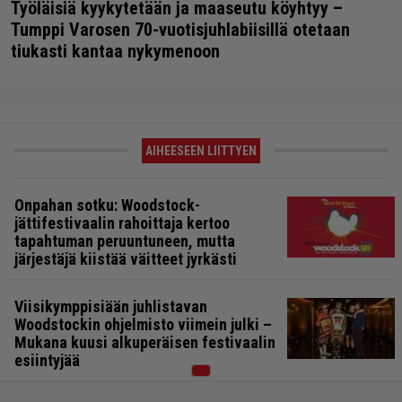
Työläisiä kyykytetään ja maaseutu köyhtyy –
Tumppi Varosen 70-vuotisjuhlabiisillä otetaan
tiukasti kantaa nykymenoon
AIHEESEEN LIITTYEN
Onpahan sotku: Woodstock-
jättifestivaalin rahoittaja kertoo
tapahtuman peruuntuneen, mutta
järjestäjä kiistää väitteet jyrkästi
Viisikymppisiään juhlistavan
Woodstockin ohjelmisto viimein julki –
Mukana kuusi alkuperäisen festivaalin
esiintyjää