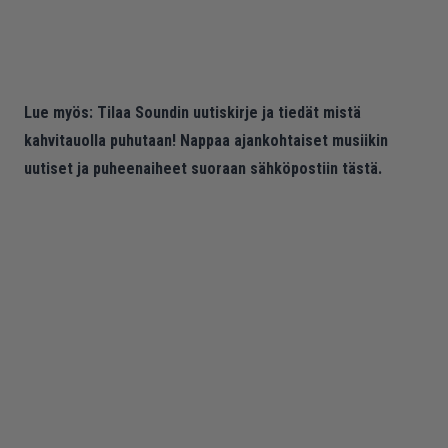
Lue myös:
Tilaa Soundin uutiskirje ja tiedät mistä
kahvitauolla puhutaan! Nappaa ajankohtaiset musiikin
uutiset ja puheenaiheet suoraan sähköpostiin tästä.