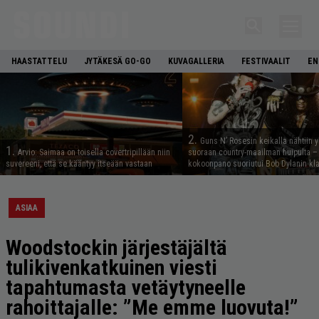
HAASTATTELU
JYTÄKESÄ GO-GO
KUVAGALLERIA
FESTIVAALIT
EN
2.
Guns N’ Rosesin keikalla nähtiin y
1.
Arvio: Saimaa on toisella covertripillään niin
suoraan country-maailman huipulta –
suvereeni, että se kääntyy itseään vastaan
kokoonpano suoriutui Bob Dylanin kl
ASIAA
Woodstockin järjestäjältä
tulikivenkatkuinen viesti
tapahtumasta vetäytyneelle
rahoittajalle: ”Me emme luovuta!”