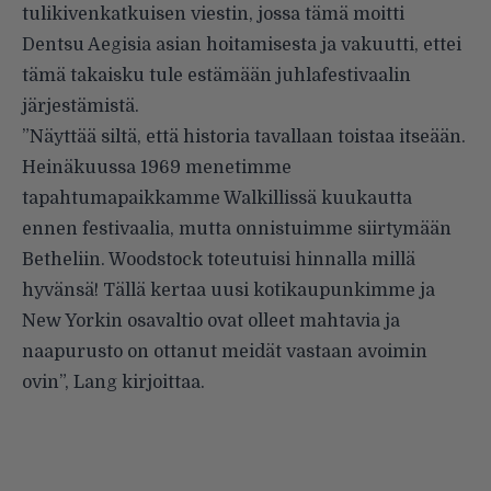
tulikivenkatkuisen viestin
, jossa tämä moitti
Dentsu Aegisia asian hoitamisesta ja vakuutti, ettei
tämä takaisku tule estämään juhlafestivaalin
järjestämistä.
”Näyttää siltä, että historia tavallaan toistaa itseään.
Heinäkuussa 1969 menetimme
tapahtumapaikkamme Walkillissä kuukautta
ennen festivaalia, mutta onnistuimme siirtymään
Betheliin. Woodstock toteutuisi hinnalla millä
hyvänsä! Tällä kertaa uusi kotikaupunkimme ja
New Yorkin osavaltio ovat olleet mahtavia ja
naapurusto on ottanut meidät vastaan avoimin
ovin”, Lang
kirjoittaa
.