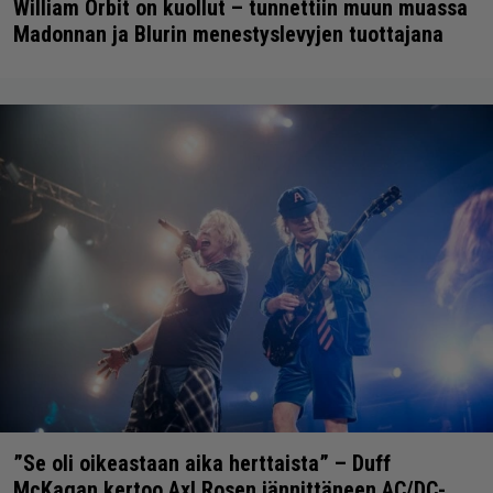
William Orbit on kuollut – tunnettiin muun muassa
Madonnan ja Blurin menestyslevyjen tuottajana
”Se oli oikeastaan aika herttaista” – Duff
McKagan kertoo Axl Rosen jännittäneen AC/DC-