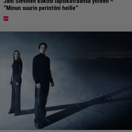
Jani Sievinen kokosi lapsikatraansa yhteen –
”Minun suurin perintöni heille”