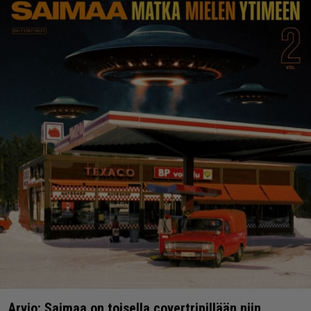
Arvio: Saimaa on toisella covertripillään niin