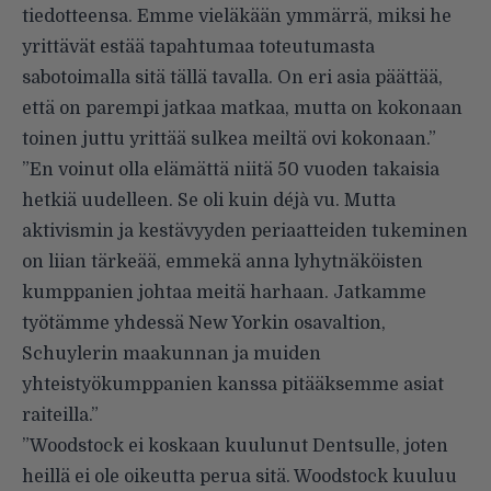
tiedotteensa. Emme vieläkään ymmärrä, miksi he
yrittävät estää tapahtumaa toteutumasta
sabotoimalla sitä tällä tavalla. On eri asia päättää,
että on parempi jatkaa matkaa, mutta on kokonaan
toinen juttu yrittää sulkea meiltä ovi kokonaan.”
”En voinut olla elämättä niitä 50 vuoden takaisia
hetkiä uudelleen. Se oli kuin déjà vu. Mutta
aktivismin ja kestävyyden periaatteiden tukeminen
on liian tärkeää, emmekä anna lyhytnäköisten
kumppanien johtaa meitä harhaan. Jatkamme
työtämme yhdessä New Yorkin osavaltion,
Schuylerin maakunnan ja muiden
yhteistyökumppanien kanssa pitääksemme asiat
raiteilla.”
”Woodstock ei koskaan kuulunut Dentsulle, joten
heillä ei ole oikeutta perua sitä. Woodstock kuuluu