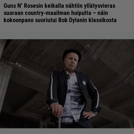
Guns N’ Rosesin keikalla nähtiin yllätysvieras
suoraan country-maailman huipulta – näin
kokoonpano suoriutui Bob Dylanin klassikosta