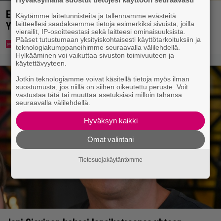
Eppu Normaalin viimeinen konsertti esitetään
Käytämme laitetunnisteita ja tallennamme evästeitä
laitteellesi saadaksemme tietoja esimerkiksi sivuista, joilla
Ylellä
vierailit, IP-osoitteestasi sekä laitteesi ominaisuuksista.
Pääset tutustumaan yksityiskohtaisesti käyttötarkoituksiin ja
teknologiakumppaneihimme seuraavalla välilehdellä.
Hylkääminen voi vaikuttaa sivuston toimivuuteen ja
käytettävyyteen.
Jotkin teknologiamme voivat käsitellä tietoja myös ilman
suostumusta, jos niillä on siihen oikeutettu peruste. Voit
vastustaa tätä tai muuttaa asetuksiasi milloin tahansa
seuraavalla välilehdellä.
Hyväksyn kaikki
Omat valintani
Tietosuojakäytäntömme