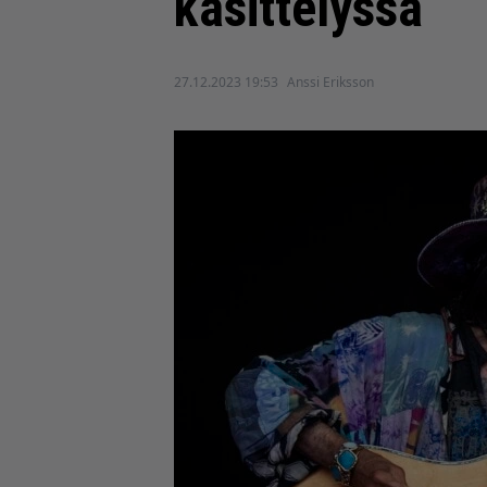
käsittelyssä
27.12.2023 19:53
Anssi Eriksson