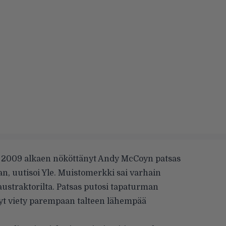
a 2009 alkaen nököttänyt Andy McCoyn patsas
an, uutisoi
Yle
. Muistomerkki sai varhain
straktorilta. Patsas putosi tapaturman
nyt viety parempaan talteen lähempää