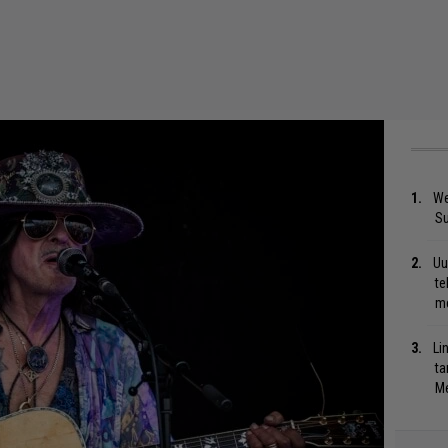
We
S
Uu
te
me
Li
ta
Me