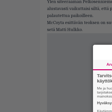
Ylen siteeraaman Pelkosennieme
alustavasti vaikuttaisi siltä, ett
palautettua paikoilleen.
McCoyta esittävän teoksen on su
setä Matti Hulkko.
Ar
Tarvit
käytt
Me ja huo
tarjotak
mainoksi
Hyväksym
Käytämme 