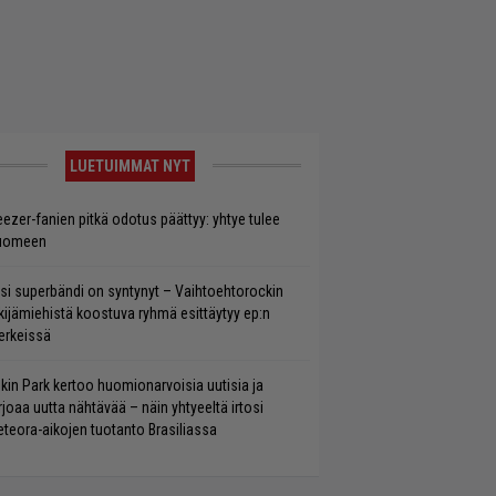
LUETUIMMAT NYT
ezer-fanien pitkä odotus päättyy: yhtye tulee
uomeen
si superbändi on syntynyt – Vaihtoehtorockin
kijämiehistä koostuva ryhmä esittäytyy ep:n
rkeissä
nkin Park kertoo huomionarvoisia uutisia ja
rjoaa uutta nähtävää – näin yhtyeeltä irtosi
teora-aikojen tuotanto Brasiliassa