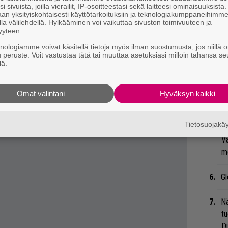
Va
i sivuista, joilla vierailit, IP-osoitteestasi sekä laitteesi ominaisuuksista
an yksityiskohtaisesti käyttötarkoituksiin ja teknologiakumppaneihimm
ry
la välilehdellä. Hylkääminen voi vaikuttaa sivuston toimivuuteen ja
yyteen.
Li
knologiamme voivat käsitellä tietoja myös ilman suostumusta, jos niillä o
ta
u peruste. Voit vastustaa tätä tai muuttaa asetuksiasi milloin tahansa se
lä.
Me
 tiedät mistä kahvitauolla puhutaan! Nappaa
Bl
Omat valintani
Hyväksyn kaikki
eenaiheet suoraan sähköpostiin tästä.
nä
Tietosuojak
Mi
Va
me
Gl
Nä
tu
Di