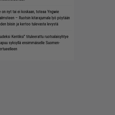
 on nyt tai ei koskaan, toteaa Yngwie
lmsteen – Ruotsin kitarajumala lyö pöytään
den biisin ja kertoo tulevasta levystä
udeksi Kentiksi” tituleerattu ruotsalaisyhtye
aapuu syksyllä ensimmäiselle Suomen-
ertueelleen