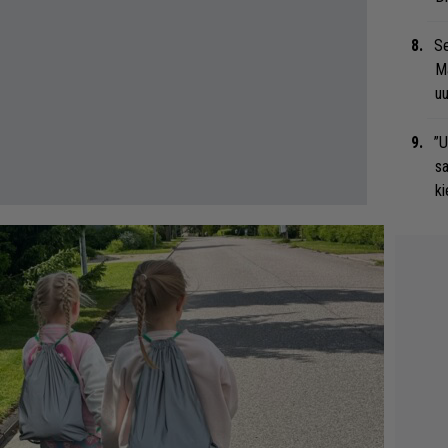
Se
Ma
uu
”U
s
ki