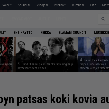
Voice.fi
Soundi.fi
Pelaaja.fi
Inferno.fi
Rumba.fi
Tilt.fi
Metel
ET
LEVYARVIOT
JUTUT
LEHTI
ALIT
ENSINÄYTTÖ
KEIKKA
ELÄMÄNI SOUNDIT
MUSIIKKI
4.
Linkin Park kertoo h
3.
tuva ryhmä
Blind Channel palasi tauolta tuplasinglen ja
tarjoaa uutta nähtävää – 
näyttävän videon voimin
Meteora-aikojen tuotanto
yn patsas koki kovia au