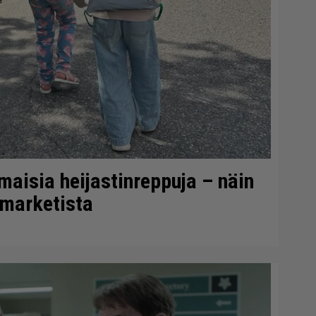
lmaisia heijastinreppuja – näin
-marketista