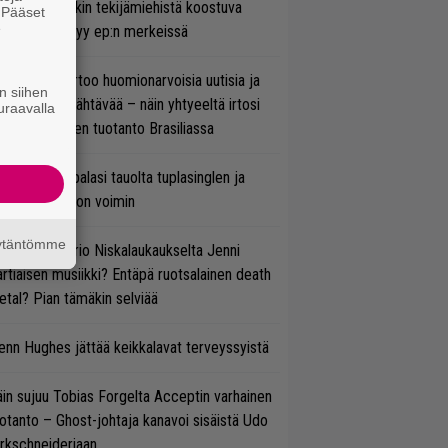
ihtoehtorockin tekijämiehistä koostuva
. Pääset
e
hmä esittäytyy ep:n merkeissä
nkin Park kertoo huomionarvoisia uutisia ja
n siihen
rjoaa uutta nähtävää – näin yhtyeeltä irtosi
uraavalla
teora-aikojen tuotanto Brasiliassa
ind Channel palasi tauolta tuplasinglen ja
yttävän videon voimin
äytäntömme
ten taipuu Trio Niskalaukaukselta Jenni
rtiaisen musiikki? Entäpä ruotsalainen death
tal? Pian tämäkin selviää
enn Hughes jättää keikkalavat terveyssyistä
in sujuu Tobias Forgelta Acceptin varhainen
otanto – Ghost-johtaja kanavoi sisäistä Udo
rkschneideriaan