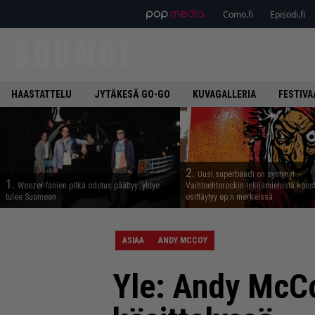
Como.fi
Episodi.fi
ETUSIVU
UUTIS
HAASTATTELU
JYTÄKESÄ GO-GO
KUVAGALLERIA
FESTIVA
2.
Uusi superbändi on syntynyt –
1.
Weezer-fanien pitkä odotus päättyy: yhtye
Vaihtoehtorockin tekijämiehistä koos
tulee Suomeen
esittäytyy ep:n merkeissä
ASIAA
ANDY MCCOY
Yle: Andy McCo