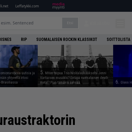
i.net
Leffatykki.com
Etsi
KIRJAUDU
BISNES
RIP
SUOMALAISEN ROCKIN KLASSIKOT
SOITTOLISTA
5.
uomionarvoisia uutisia ja
Miten taipuu Trio Niskalaukaukselta Jenni
näin yhtyeeltä irtosi
Vartiaisen musiikki? Entäpä ruotsalainen death
6.
 Brasiliassa
metal? Pian tämäkin selviää
Glenn H
raustraktorin