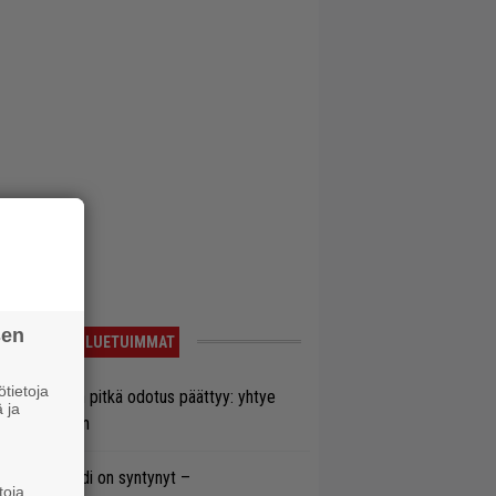
sen
LUETUIMMAT
tietoja
ezer-fanien pitkä odotus päättyy: yhtye
 ja
ulee Suomeen
si superbändi on syntynyt –
toja