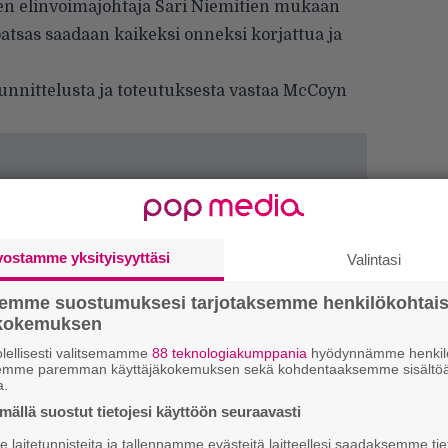
n elinvoimajohtaja Sari Niemitien mukaan
ä patsas saadaan kaikeksi onneksi korjattua ja
unnittelusta ja toteutuksesta vastaa McCoyn
vostamme yksityisyyttäsi
Valintasi
semme suostumuksesi tarjotaksemme henkilökohtai
ökokemuksen
lellisesti valitsemamme
88 teknologiakumppania
hyödynnämme henkilö
We
semme paremman käyttäjäkokemuksen sekä kohdentaaksemme sisältöä
t
a.
ällä suostut tietojesi käyttöön seuraavasti
Uu
laitetunnisteita ja tallennamme evästeitä laitteellesi saadaksemme tie