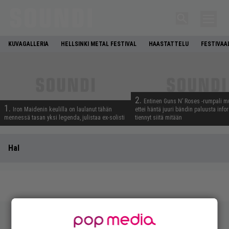
KUVAGALLERIA
HELLSINKI METAL FESTIVAL
HAASTATTELU
FESTIVAA
2.
Entinen Guns N’ Roses -rumpali mu
1.
Iron Maidenin keulilla on laulanut tähän
ettei häntä juuri bändin paluusta info
mennessä tasan yksi legenda, julistaa ex-solisti
tiennyt siitä mitään
Hal