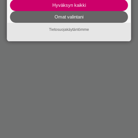
Hyväksyn kaikki
Omat valintani
Tietosuojakäytäntömme