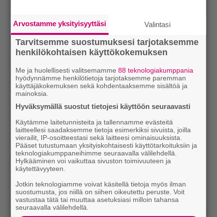
Arvostamme yksityisyyttäsi
Valintasi
Tarvitsemme suostumuksesi tarjotaksemme
henkilökohtaisen käyttökokemuksen
Me ja huolellisesti valitsemamme
88 teknologiakumppania
hyödynnämme henkilötietoja tarjotaksemme paremman
käyttäjäkokemuksen sekä kohdentaaksemme sisältöä ja
mainoksia.
Hyväksymällä suostut tietojesi käyttöön seuraavasti
Käytämme laitetunnisteita ja tallennamme evästeitä
laitteellesi saadaksemme tietoja esimerkiksi sivuista, joilla
vierailit, IP-osoitteestasi sekä laitteesi ominaisuuksista.
Pääset tutustumaan yksityiskohtaisesti käyttötarkoituksiin ja
teknologiakumppaneihimme seuraavalla välilehdellä.
Hylkääminen voi vaikuttaa sivuston toimivuuteen ja
käytettävyyteen.
Jotkin teknologiamme voivat käsitellä tietoja myös ilman
suostumusta, jos niillä on siihen oikeutettu peruste. Voit
vastustaa tätä tai muuttaa asetuksiasi milloin tahansa
seuraavalla välilehdellä.