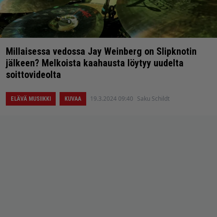
Millaisessa vedossa Jay Weinberg on Slipknotin
jälkeen? Melkoista kaahausta löytyy uudelta
soittovideolta
19.3.2024 09:40
Saku Schildt
ELÄVÄ MUSIIKKI
KUVAA