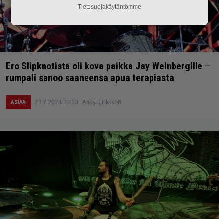
Tietosuojakäytäntömme
Ero Slipknotista oli kova paikka Jay Weinbergille –
rumpali sanoo saaneensa apua terapiasta
23.7.2024 19:13
Anssi Eriksson
ASIAA