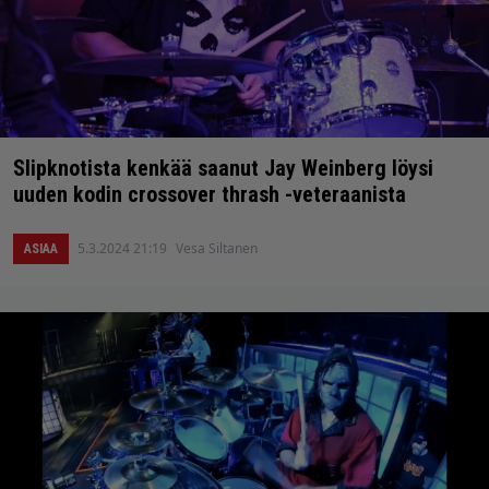
Slipknotista kenkää saanut Jay Weinberg löysi
uuden kodin crossover thrash -veteraanista
5.3.2024 21:19
Vesa Siltanen
ASIAA