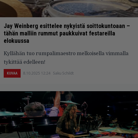
Jay Weinberg esittelee nykyistä soittokuntoaan –
tähän malliin rummut paukkuivat festareilla
elokuussa
Kyllähän tuo rumpalimaestro melkoisella vimmalla
tykittää edelleen!
8.10.2025 12:24
Saku Schildt
KUVAA