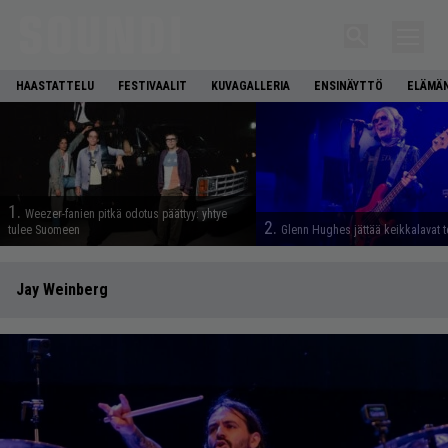
HAASTATTELU
FESTIVAALIT
KUVAGALLERIA
ENSINÄYTTÖ
ELÄMÄN
1.
Weezer-fanien pitkä odotus päättyy: yhtye
2.
tulee Suomeen
Glenn Hughes jättää keikkalavat t
Jay Weinberg