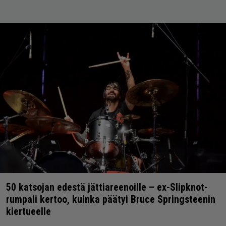
50 katsojan edestä jättiareenoille – ex-Slipknot-
rumpali kertoo, kuinka päätyi Bruce Springsteenin
kiertueelle