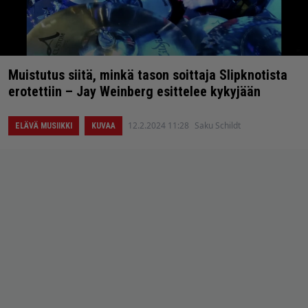
Muistutus siitä, minkä tason soittaja Slipknotista
erotettiin – Jay Weinberg esittelee kykyjään
12.2.2024 11:28
Saku Schildt
ELÄVÄ MUSIIKKI
KUVAA