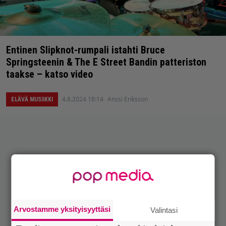
Entinen Slipknot-rumpali istahti Bruce
Springsteenin & The E Street Bandin patteriston
taakse – katso video
4.8.2024 18:14
Anssi Eriksson
ELÄVÄ MUSIIKKI
Arvostamme yksityisyyttäsi
Valintasi