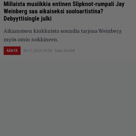
Millaista musiikkia entinen Slipknot-rumpali Jay
Weinberg saa aikaiseksi sooloartistina?
Debyyttisingle julki
Aikamoisen kiukkuista soundia tarjoaa Weinberg
myös omin nokkineen.
20.11.2025 20:06
Saku Schildt
ÄÄNTÄ