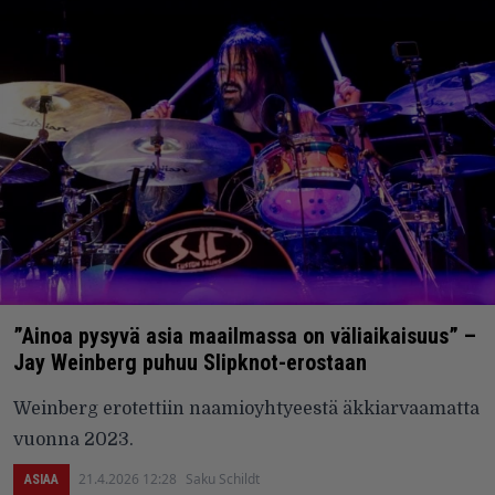
”Ainoa pysyvä asia maailmassa on väliaikaisuus” –
Jay Weinberg puhuu Slipknot-erostaan
Weinberg erotettiin naamioyhtyeestä äkkiarvaamatta
vuonna 2023.
21.4.2026 12:28
Saku Schildt
ASIAA