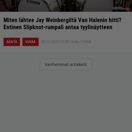
Miten lähtee Jay Weinbergiltä Van Halenin hitti?
Entinen Slipknot-rumpali antaa tyylinäytteen
22.12.2023 10:59
Saku Schildt
ÄÄNTÄ
KUVAA
Artikkelien
Vanhemmat artikkelit
selaus