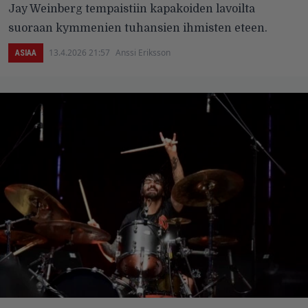
Jay Weinberg tempaistiin kapakoiden lavoilta
suoraan kymmenien tuhansien ihmisten eteen.
13.4.2026 21:57
Anssi Eriksson
ASIAA