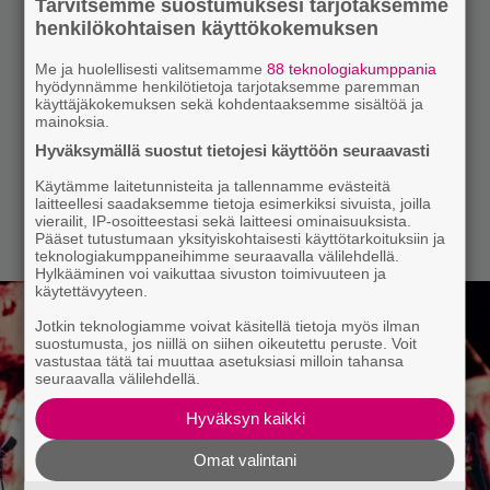
Tarvitsemme suostumuksesi tarjotaksemme
henkilökohtaisen käyttökokemuksen
Me ja huolellisesti valitsemamme
88 teknologiakumppania
hyödynnämme henkilötietoja tarjotaksemme paremman
käyttäjäkokemuksen sekä kohdentaaksemme sisältöä ja
mainoksia.
Hyväksymällä suostut tietojesi käyttöön seuraavasti
Käytämme laitetunnisteita ja tallennamme evästeitä
laitteellesi saadaksemme tietoja esimerkiksi sivuista, joilla
vierailit, IP-osoitteestasi sekä laitteesi ominaisuuksista.
Pääset tutustumaan yksityiskohtaisesti käyttötarkoituksiin ja
teknologiakumppaneihimme seuraavalla välilehdellä.
Hylkääminen voi vaikuttaa sivuston toimivuuteen ja
käytettävyyteen.
Jotkin teknologiamme voivat käsitellä tietoja myös ilman
suostumusta, jos niillä on siihen oikeutettu peruste. Voit
vastustaa tätä tai muuttaa asetuksiasi milloin tahansa
seuraavalla välilehdellä.
Hyväksyn kaikki
Omat valintani