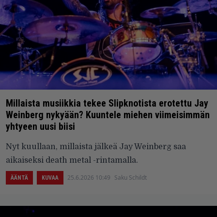
Millaista musiikkia tekee Slipknotista erotettu Jay
Weinberg nykyään? Kuuntele miehen viimeisimmän
yhtyeen uusi biisi
Nyt kuullaan, millaista jälkeä Jay Weinberg saa
aikaiseksi death metal -rintamalla.
25.6.2026 10:49
Saku Schildt
ÄÄNTÄ
KUVAA