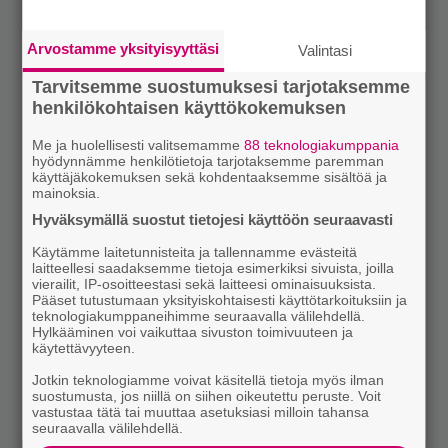
Arvostamme yksityisyyttäsi
Valintasi
Tarvitsemme suostumuksesi tarjotaksemme
henkilökohtaisen käyttökokemuksen
Me ja huolellisesti valitsemamme
88 teknologiakumppania
hyödynnämme henkilötietoja tarjotaksemme paremman
käyttäjäkokemuksen sekä kohdentaaksemme sisältöä ja
mainoksia.
Hyväksymällä suostut tietojesi käyttöön seuraavasti
Käytämme laitetunnisteita ja tallennamme evästeitä
laitteellesi saadaksemme tietoja esimerkiksi sivuista, joilla
vierailit, IP-osoitteestasi sekä laitteesi ominaisuuksista.
Pääset tutustumaan yksityiskohtaisesti käyttötarkoituksiin ja
teknologiakumppaneihimme seuraavalla välilehdellä.
Hylkääminen voi vaikuttaa sivuston toimivuuteen ja
käytettävyyteen.
Jotkin teknologiamme voivat käsitellä tietoja myös ilman
suostumusta, jos niillä on siihen oikeutettu peruste. Voit
vastustaa tätä tai muuttaa asetuksiasi milloin tahansa
seuraavalla välilehdellä.