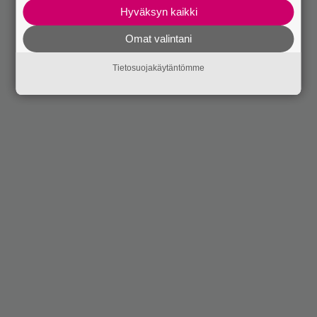
Hyväksyn kaikki
Omat valintani
Tietosuojakäytäntömme