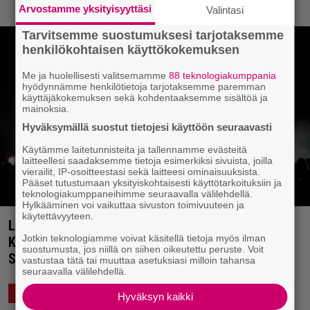
Arvostamme yksityisyyttäsi
Valintasi
Tarvitsemme suostumuksesi tarjotaksemme
henkilökohtaisen käyttökokemuksen
Me ja huolellisesti valitsemamme
88 teknologiakumppania
hyödynnämme henkilötietoja tarjotaksemme paremman
käyttäjäkokemuksen sekä kohdentaaksemme sisältöä ja
mainoksia.
Hyväksymällä suostut tietojesi käyttöön seuraavasti
Käytämme laitetunnisteita ja tallennamme evästeitä
laitteellesi saadaksemme tietoja esimerkiksi sivuista, joilla
vierailit, IP-osoitteestasi sekä laitteesi ominaisuuksista.
Pääset tutustumaan yksityiskohtaisesti käyttötarkoituksiin ja
teknologiakumppaneihimme seuraavalla välilehdellä.
Hylkääminen voi vaikuttaa sivuston toimivuuteen ja
käytettävyyteen.
Livearvio: Tummasävyistä metallia Helsingin
Jotkin teknologiamme voivat käsitellä tietoja myös ilman
Kulttuuritalossa – Katatonia oli mainio mutta
suostumusta, jos niillä on siihen oikeutettu peruste. Voit
Sólstafir ei, Somissa riitti potkua
vastustaa tätä tai muuttaa asetuksiasi milloin tahansa
seuraavalla välilehdellä.
23.1.2023 12:23
MIELIPIDE
Hyväksyn kaikki