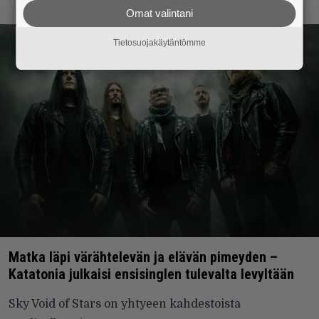
Omat valintani
Tietosuojakäytäntömme
Matka läpi värähtelevän ja elävän pimeyden –
Katatonia julkaisi ensisinglen tulevalta levyltään
Sky Void of Stars on yhtyeen kahdestoista