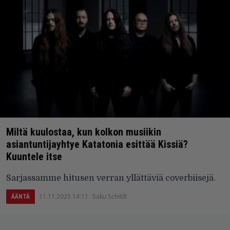
Miltä kuulostaa, kun kolkon musiikin
asiantuntijayhtye Katatonia esittää Kissiä?
Kuuntele itse
Sarjassamme hitusen verran yllättäviä coverbiisejä.
11.11.2025 14:11
Saku Schildt
ÄÄNTÄ