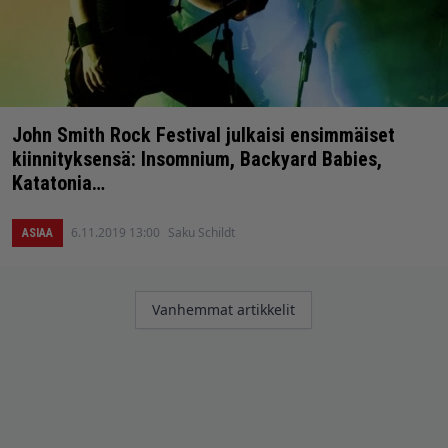
John Smith Rock Festival julkaisi ensimmäiset
kiinnityksensä: Insomnium, Backyard Babies,
Katatonia…
6.11.2019 13:00
Saku Schildt
ASIAA
Artikkelien
Vanhemmat artikkelit
selaus