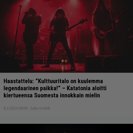
Haastattelu: ”Kulttuuritalo on kuulemma
legendaarinen paikka!” – Katatonia aloitti
kiertueensa Suomesta innokkain mielin
8.3.2023 09:00
Saku Schildt