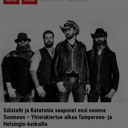
18.6.2021 13:32
Saku Schildt
ÄÄNTÄ
KUVAA
Sólstafir ja Katatonia saapuvat ensi vuonna
Suomeen – Yhteiskiertue alkaa Tampereen- ja
Helsingin-keikoilla