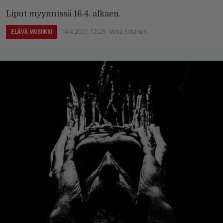
Liput myynnissä 16.4. alkaen.
14.4.2021 12:28
Vesa Siltanen
ELÄVÄ MUSIIKKI