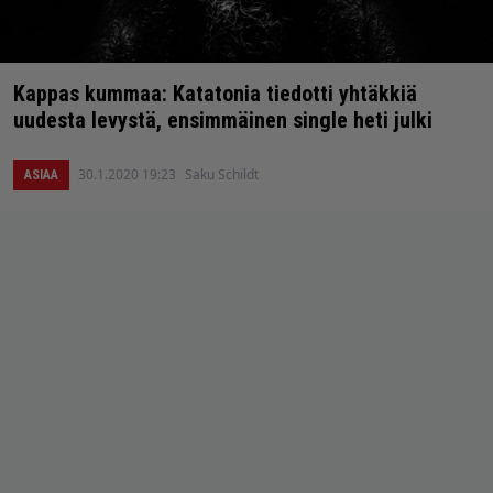
Kappas kummaa: Katatonia tiedotti yhtäkkiä
uudesta levystä, ensimmäinen single heti julki
30.1.2020 19:23
Saku Schildt
ASIAA