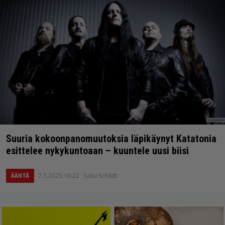
Suuria kokoonpanomuutoksia läpikäynyt Katatonia
esittelee nykykuntoaan – kuuntele uusi biisi
7.5.2025 16:22
Saku Schildt
ÄÄNTÄ