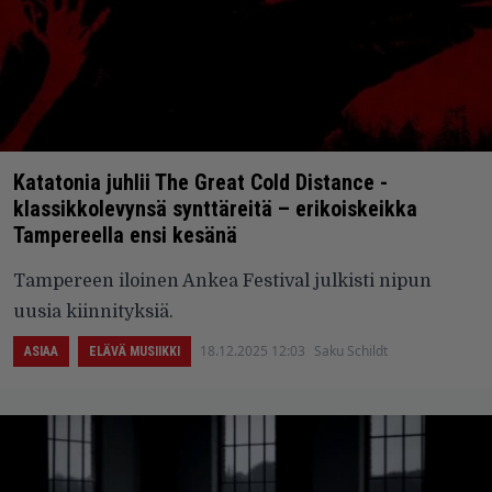
Katatonia juhlii The Great Cold Distance -
klassikkolevynsä synttäreitä – erikoiskeikka
Tampereella ensi kesänä
Tampereen iloinen Ankea Festival julkisti nipun
uusia kiinnityksiä.
18.12.2025 12:03
Saku Schildt
ASIAA
ELÄVÄ MUSIIKKI