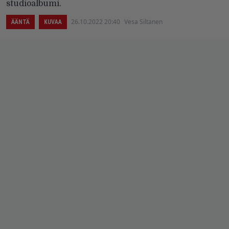
studioalbumi.
26.10.2022 20:40
Vesa Siltanen
ÄÄNTÄ
KUVAA