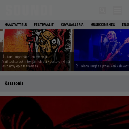
HAASTATTELU
FESTIVAALIT
KUVAGALLERIA
MUSIIKKIBISNES
ENS
1.
Uusi superbändi on syntynyt –
Vaihtoehtorockin tekijämiehistä koostuva ryhmä
2.
esittäytyy ep:n merkeissä
Glenn Hughes jättää keikkalavat t
Katatonia