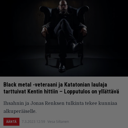
Black metal -veteraani ja Katatonian laulaja
tarttuivat Kentin hittiin – Lopputulos on yllättävä
Ihsahnin ja Jonas Renksen tulkinta tekee kunniaa
alkuperäiselle.
7.3.2023 12:59
Vesa Siltanen
ÄÄNTÄ