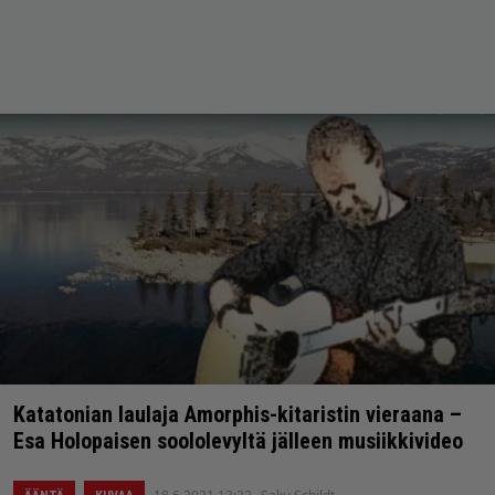
Katatonian laulaja Amorphis-kitaristin vieraana –
Esa Holopaisen soololevyltä jälleen musiikkivideo