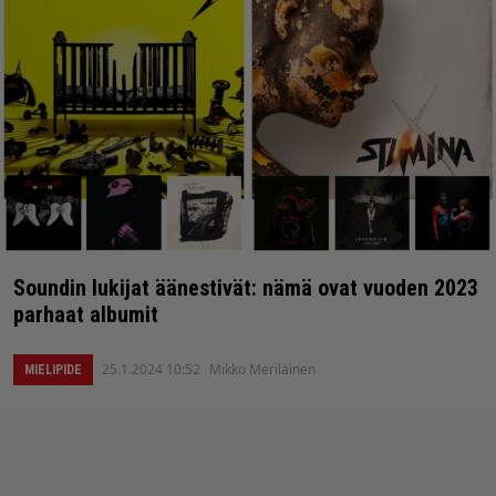
Soundin lukijat äänestivät: nämä ovat vuoden 2023
parhaat albumit
25.1.2024 10:52
Mikko Meriläinen
MIELIPIDE