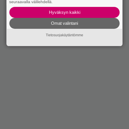
seuraavalla välilehdellä.
Hyväksyn kaikki
Omat valintani
Tietosuojakäytäntömme