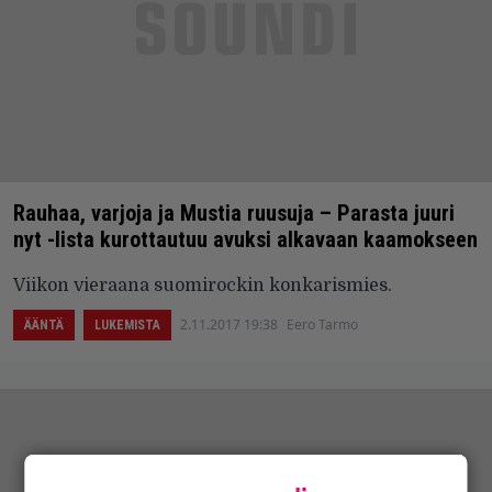
Rauhaa, varjoja ja Mustia ruusuja – Parasta juuri
nyt -lista kurottautuu avuksi alkavaan kaamokseen
Viikon vieraana suomirockin konkarismies.
2.11.2017 19:38
Eero Tarmo
ÄÄNTÄ
LUKEMISTA