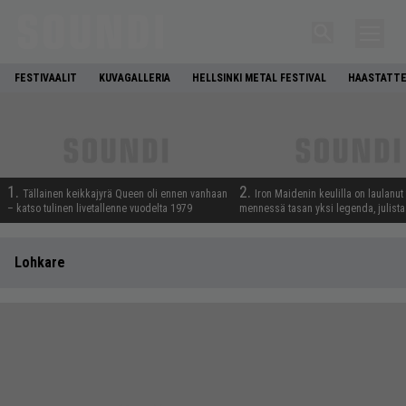
FESTIVAALIT
KUVAGALLERIA
HELLSINKI METAL FESTIVAL
HAASTATTE
1.
2.
Tällainen keikkajyrä Queen oli ennen vanhaan
Iron Maidenin keulilla on laulanut
– katso tulinen livetallenne vuodelta 1979
mennessä tasan yksi legenda, julistaa
Lohkare