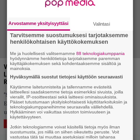
Arvostamme yksityisyyttäsi
Valintasi
Tarvitsemme suostumuksesi tarjotaksemme
henkilökohtaisen käyttökokemuksen
Me ja huolellisesti valitsemamme
88 teknologiakumppania
hyödynnämme henkilötietoja tarjotaksemme paremman
käyttäjäkokemuksen sekä kohdentaaksemme sisältöä ja
Vintagerokkarit kirkkaamman huomisen asialla –
mainoksia.
Lauantailekana Lohkare feat. Pauli Hanhiniemi:
Hyväksymällä suostut tietojesi käyttöön seuraavasti
Rauhaa
Käytämme laitetunnisteita ja tallennamme evästeitä
laitteellesi saadaksemme tietoja esimerkiksi sivuista, joilla
"Selväsanainen toive rauhasta kaiken maailmassa,
vierailit, IP-osoitteestasi sekä laitteesi ominaisuuksista.
Pääset tutustumaan yksityiskohtaisesti käyttötarkoituksiin ja
Euroopassa ja kotinurkilla nousseen huudon ja
teknologiakumppaneihimme seuraavalla välilehdellä.
Hylkääminen voi vaikuttaa sivuston toimivuuteen ja
uhittelun keskellä."
käytettävyyteen.
28.10.2017 12:57
Eero Tarmo
ÄÄNTÄ
KUVAA
LUKEMISTA
Jotkin teknologiamme voivat käsitellä tietoja myös ilman
suostumusta, jos niillä on siihen oikeutettu peruste. Voit
vastustaa tätä tai muuttaa asetuksiasi milloin tahansa