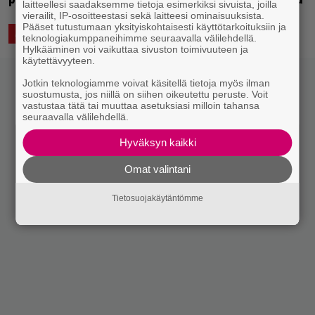
laitteellesi saadaksemme tietoja esimerkiksi sivuista, joilla
vierailit, IP-osoitteestasi sekä laitteesi ominaisuuksista.
Pääset tutustumaan yksityiskohtaisesti käyttötarkoituksiin ja
2.12.2019 13:00
Saku Schildt
ASIAA
teknologiakumppaneihimme seuraavalla välilehdellä.
Hylkääminen voi vaikuttaa sivuston toimivuuteen ja
käytettävyyteen.
Jotkin teknologiamme voivat käsitellä tietoja myös ilman
suostumusta, jos niillä on siihen oikeutettu peruste. Voit
vastustaa tätä tai muuttaa asetuksiasi milloin tahansa
seuraavalla välilehdellä.
Hyväksyn kaikki
Omat valintani
Tietosuojakäytäntömme