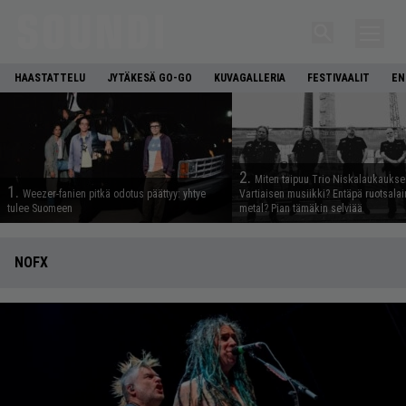
HAASTATTELU
JYTÄKESÄ GO-GO
KUVAGALLERIA
FESTIVAALIT
EN
2.
Miten taipuu Trio Niskalaukaukse
1.
Weezer-fanien pitkä odotus päättyy: yhtye
Vartiaisen musiikki? Entäpä ruotsala
tulee Suomeen
metal? Pian tämäkin selviää
NOFX