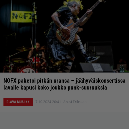
NOFX paketoi pitkän uransa – jäähyväiskonsertissa
lavalle kapusi koko joukko punk-suuruuksia
7.10.2024 20:41
Anssi Eriksson
ELÄVÄ MUSIIKKI