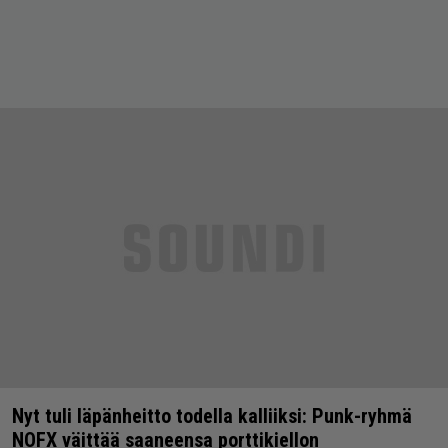
Nyt tuli läpänheitto todella kalliiksi: Punk-ryhmä
NOFX väittää saaneensa porttikiellon