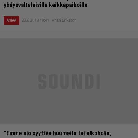
yhdysvaltalaisille keikkapaikoille
23.6.2018 10:41
Anssi Eriksson
ASIAA
”Emme aio syyttää huumeita tai alkoholia,