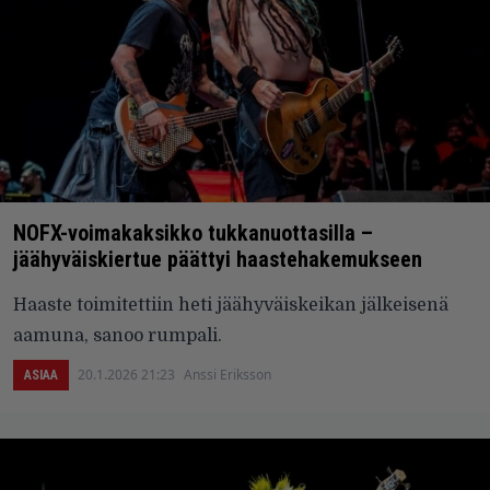
NOFX-voimakaksikko tukkanuottasilla –
jäähyväiskiertue päättyi haastehakemukseen
Haaste toimitettiin heti jäähyväiskeikan jälkeisenä
aamuna, sanoo rumpali.
20.1.2026 21:23
Anssi Eriksson
ASIAA