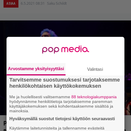
6.5.2021 08:31
Saku Schildt
ASIAA
Arvostamme yksityisyyttäsi
Valintasi
Tarvitsemme suostumuksesi tarjotaksemme
henkilökohtaisen käyttökokemuksen
Me ja huolellisesti valitsemamme
88 teknologiakumppania
hyödynnämme henkilötietoja tarjotaksemme paremman
käyttäjäkokemuksen sekä kohdentaaksemme sisältöä ja
mainoksia.
Hyväksymällä suostut tietojesi käyttöön seuraavasti
Punk in Drublic tulee! NOFX:n tähdittämä
Käytämme laitetunnisteita ja tallennamme evästeitä
punkrock-kiertue nähdään kesällä myös Suomessa