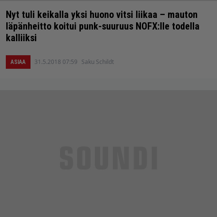
Nyt tuli keikalla yksi huono vitsi liikaa – mauton
läpänheitto koitui punk-suuruus NOFX:lle todella
kalliiksi
31.5.2018 07:59
Saku Schildt
ASIAA