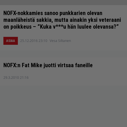
NOFX-nokkamies sanoo punkkarien olevan
maanläheistä sakkia, mutta ainakin yksi veteraani
on poikkeus – ”Kuka v***u hän luulee olevansa?”
25.12.2016 23:10
Vesa Siltanen
ASIAA
NOFX:n Fat Mike juotti virtsaa faneille
29.3.2010 21:16