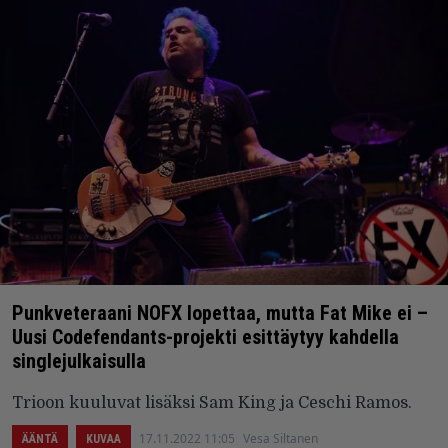
Punkveteraani NOFX lopettaa, mutta Fat Mike ei –
Uusi Codefendants-projekti esittäytyy kahdella
singlejulkaisulla
Trioon kuuluvat lisäksi Sam King ja Ceschi Ramos.
17.11.2022 11:05
Vesa Siltanen
ÄÄNTÄ
KUVAA