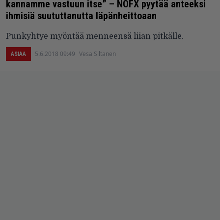
kannamme vastuun itse” – NOFX pyytää anteeksi
ihmisiä suututtanutta läpänheittoaan
Punkyhtye myöntää menneensä liian pitkälle.
5.6.2018 09:49
Vesa Siltanen
ASIAA