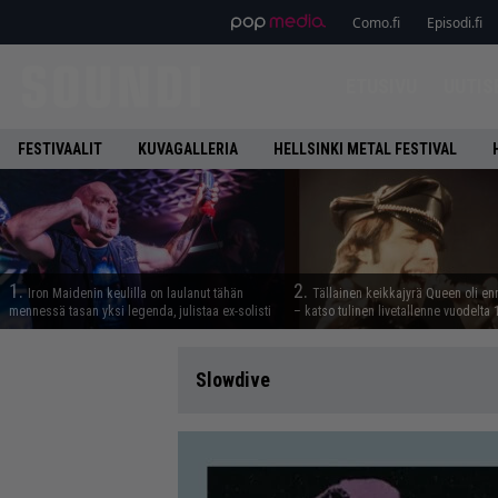
Como.fi
Episodi.fi
ETUSIVU
UUTIS
FESTIVAALIT
KUVAGALLERIA
HELLSINKI METAL FESTIVAL
1.
2.
Iron Maidenin keulilla on laulanut tähän
Tällainen keikkajyrä Queen oli e
mennessä tasan yksi legenda, julistaa ex-solisti
– katso tulinen livetallenne vuodelta
Slowdive