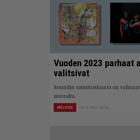
Vuoden 2023 parhaat al
valitsivat
Soundin toimituskunta on valinnut
muualta.
13.12.2023 08:36
MIELIPIDE