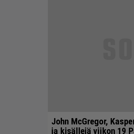
John McGregor, Kasper
ja kisällejä viikon 19 P