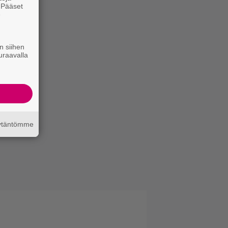
. Pääset
e
n siihen
uraavalla
äytäntömme