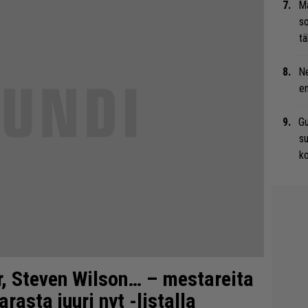
Ma
so
tä
Ne
en
Gu
su
ko
, Steven Wilson… – mestareita
arasta juuri nyt -listalla