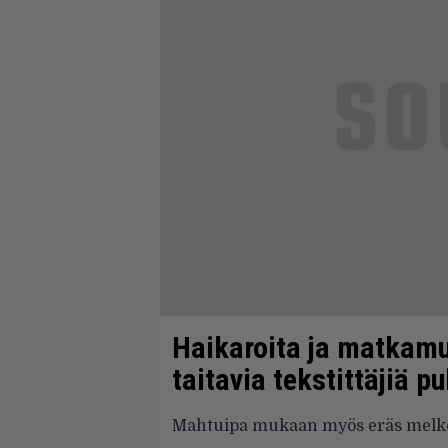
Haikaroita ja matkamui
taitavia tekstittäjiä pu
Mahtuipa mukaan myös eräs melko