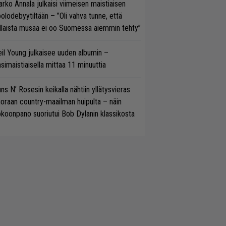
rko Annala julkaisi viimeisen maistiaisen
olodebyytiltään – ”Oli vahva tunne, että
llaista musaa ei oo Suomessa aiemmin tehty”
il Young julkaisee uuden albumin –
simaistiaisella mittaa 11 minuuttia
ns N’ Rosesin keikalla nähtiin yllätysvieras
oraan country-maailman huipulta – näin
koonpano suoriutui Bob Dylanin klassikosta