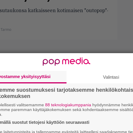
sutaukonsa katkaisseen kotimaisen "outopop"-
 Tarmo
vostamme yksityisyyttäsi
Valintasi
semme suostumuksesi tarjotaksemme henkilökohtai
ökokemuksen
lellisesti valitsemamme
88 teknologiakumppania
hyödynnämme henkilö
semme paremman käyttäjäkokemuksen sekä kohdentaaksemme sisältöä
a.
ällä suostut tietojesi käyttöön seuraavasti
laitetunnisteita ja tallennamme evästeitä laitteellesi saadaksemme tie