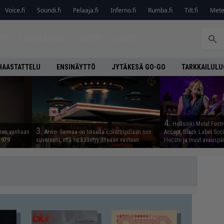
Voice.fi
Soundi.fi
Pelaaja.fi
Inferno.fi
Rumba.fi
Tilt.fi
Metel
ET
LEVYARVIOT
JUTUT
LEHTI
HAASTATTELU
ENSINÄYTTÖ
JYTÄKESÄ GO-GO
TARKKAILUL
4.
Hellsinki Metal Festiv
3.
nnen vanhaan
Arvio: Saimaa on toisella covertripillään niin
Accept, Black Label Socie
 1979
suvereeni, että se kääntyy itseään vastaan
Hecate ja muut avauspäiv