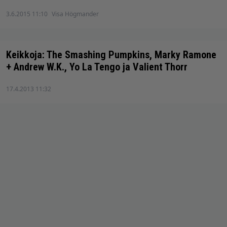
3.6.2015 11:10
Visa Högmander
Keikkoja: The Smashing Pumpkins, Marky Ramone
+ Andrew W.K., Yo La Tengo ja Valient Thorr
17.4.2013 11:32