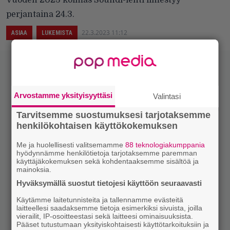
perjantaina 24.3.
22.3.2023 11:12
ASIAA
LUKEMISTA
Arvostamme yksityisyyttäsi
Valintasi
Tarvitsemme suostumuksesi tarjotaksemme
henkilökohtaisen käyttökokemuksen
Me ja huolellisesti valitsemamme
88 teknologiakumppania
hyödynnämme henkilötietoja tarjotaksemme paremman
käyttäjäkokemuksen sekä kohdentaaksemme sisältöä ja
mainoksia.
Hyväksymällä suostut tietojesi käyttöön seuraavasti
Käytämme laitetunnisteita ja tallennamme evästeitä
laitteellesi saadaksemme tietoja esimerkiksi sivuista, joilla
vierailit, IP-osoitteestasi sekä laitteesi ominaisuuksista.
Pääset tutustumaan yksityiskohtaisesti käyttötarkoituksiin ja