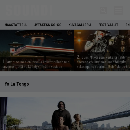
HAASTATTELU
JYTÄKESÄ GO-GO
KUVAGALLERIA
FESTIVAALIT
EN
2.
Guns N’ Rosesin keikalla nähtiin y
1.
Arvio: Saimaa on toisella covertripillään niin
suoraan country-maailman huipulta –
suvereeni, että se kääntyy itseään vastaan
kokoonpano suoriutui Bob Dylanin kl
Yo La Tengo