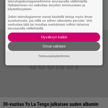
teknologiakumppaneihimme seuraavalla välilehdellä.
Hylkääminen voi vaikuttaa sivuston toimivuuteen ja
käytettävyyteen.
Jotkin teknologiamme voivat käsitellä tietoja myös ilman
suostumusta, jos niillä on siihen oikeutettu peruste. Voit
vastustaa tätä tai muuttaa asetuksiasi milloin tahansa
seuraavalla välilehdellä.
Hyväksyn kaikki
Omat valintani
Tietosuojakäytäntömme
30-vuotias Yo La Tengo julkaisee uuden albumin