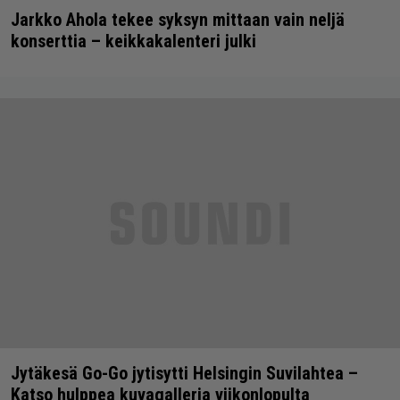
Jarkko Ahola tekee syksyn mittaan vain neljä
konserttia – keikkakalenteri julki
Jytäkesä Go-Go jytisytti Helsingin Suvilahtea –
Katso hulppea kuvagalleria viikonlopulta