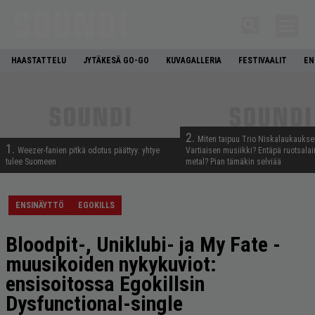
HAASTATTELU
JYTÄKESÄ GO-GO
KUVAGALLERIA
FESTIVAALIT
EN
2.
Miten taipuu Trio Niskalaukaukse
1.
Weezer-fanien pitkä odotus päättyy: yhtye
Vartiaisen musiikki? Entäpä ruotsala
tulee Suomeen
metal? Pian tämäkin selviää
ENSINÄYTTÖ
EGOKILLS
Bloodpit-, Uniklubi- ja My Fate -
muusikoiden nykykuviot:
ensisoitossa Egokillsin
Dysfunctional-single