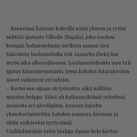
– Reeneissä halusin kokeilla näitä yhteen ja yritin
selittää ajatusta Vilholle (Rajala), joka naulasi
kompin hahmotelman melkein saman tien.
Säkeistön laulumelodia tuli Jannelta (Selo) kai
myös aika alkuvaiheessa. Laulumelodioista taas tuli
ajatus kitarastemmasta, jossa kahden kitarakuvion
äänet vaihtuvat eri tahtiin.
– Kertsi sen sijaan oli työvoitto, eikä millään
muotoa helppo. Siinä oli kaikennäköisiä yritelmiä
monesta eri sävellajista, kunnes lopulta
yksinkertaistettiin kahden soinnun kuvioon ja
oltiin vaihteeksi tyytyväisiä.
Uniklubistakin tuttu laulaja Janne Selo kertoo