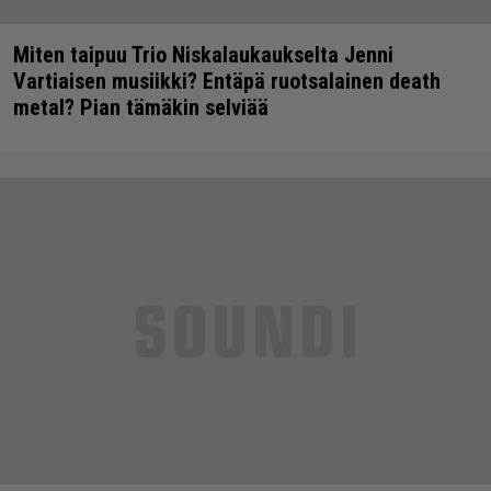
Miten taipuu Trio Niskalaukaukselta Jenni
Vartiaisen musiikki? Entäpä ruotsalainen death
metal? Pian tämäkin selviää