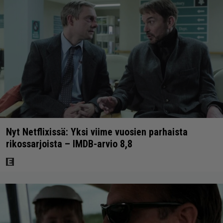
Nyt Netflixissä: Yksi viime vuosien parhaista
rikossarjoista – IMDB-arvio 8,8