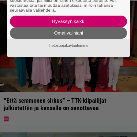
suostumusta, jos niillä on siihen oikeutettu peruste. Voit
vastustaa tätä tai muuttaa asetuksiasi milloin tahansa
seuraavalla välilehdellä.
Hyväksyn kaikki
Omat valintani
Tietosuojakäytäntömme
”Että semmonen sirkus” – TTK-kilpailijat
julkistettiin ja kansalla on sanottavaa