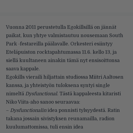
Vuonna 2011 perustetulla Egokillsillä on jännät
paikat, kun yhtye valmistautuu nousemaan South
Park -festareilla päälavalle. Orkesteri esiintyy
Eteläpuiston rocktapahtumassa 11.6. kello 13, ja
siellä kuultaneen ainakin tämä nyt ensisoittonsa
saava kappale.
Egokills vieraili hiljattain studiossa Miitri Aaltosen
kanssa, ja yhteistyön tuloksena syntyi single
nimeltä
Dysfunctional
. Tästä kappaleesta kitaristi
Niko Viita-aho sanoo seuraavaa:
–
Dysfunctionalin
idea ponnisti tylsyydestä. Ratin
takana jossain sivistyksen reunamailla, radion
kuulumattomissa, tuli ensin idea