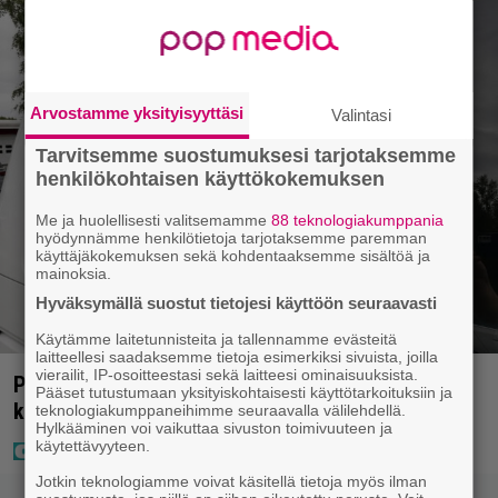
Arvostamme yksityisyyttäsi
Valintasi
Tarvitsemme suostumuksesi tarjotaksemme
henkilökohtaisen käyttökokemuksen
Me ja huolellisesti valitsemamme
88 teknologiakumppania
hyödynnämme henkilötietoja tarjotaksemme paremman
käyttäjäkokemuksen sekä kohdentaaksemme sisältöä ja
mainoksia.
Hyväksymällä suostut tietojesi käyttöön seuraavasti
Käytämme laitetunnisteita ja tallennamme evästeitä
laitteellesi saadaksemme tietoja esimerkiksi sivuista, joilla
vierailit, IP-osoitteestasi sekä laitteesi ominaisuuksista.
Poliisilla tehovalvonta – tästä kysymys ja näin
Pääset tutustumaan yksityiskohtaisesti käyttötarkoituksiin ja
kauan kestää
teknologiakumppaneihimme seuraavalla välilehdellä.
Hylkääminen voi vaikuttaa sivuston toimivuuteen ja
käytettävyyteen.
Jotkin teknologiamme voivat käsitellä tietoja myös ilman