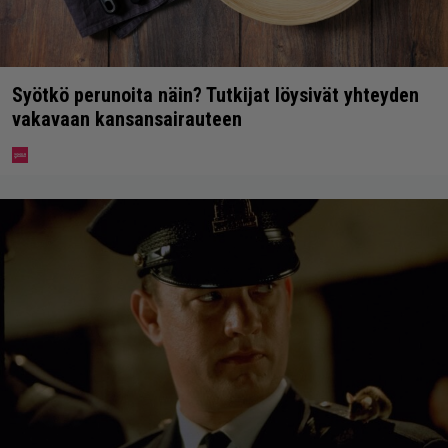
Syötkö perunoita näin? Tutkijat löysivät yhteyden
vakavaan kansansairauteen