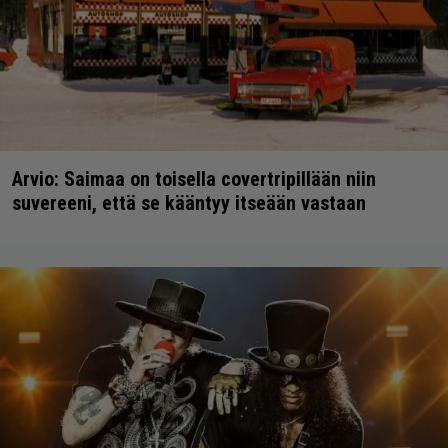
Arvio: Saimaa on toisella covertripillään niin
suvereeni, että se kääntyy itseään vastaan