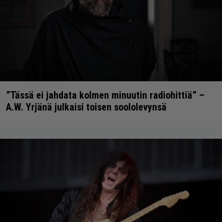
”Tässä ei jahdata kolmen minuutin radiohittiä” –
A.W. Yrjänä julkaisi toisen soololevynsä