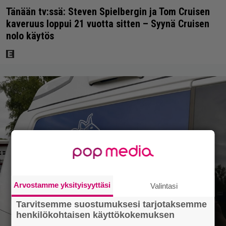
Tänään tv:ssä: Steven Spielbergin ja Tom Cruisen
kaveruus loppui 21 vuotta sitten – Syynä Cruisen
nolo käytös
Arvostamme yksityisyyttäsi
Valintasi
Tarvitsemme suostumuksesi tarjotaksemme
henkilökohtaisen käyttökokemuksen