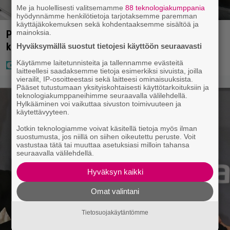
Me ja huolellisesti valitsemamme
88 teknologiakumppania
hyödynnämme henkilötietoja tarjotaksemme paremman
käyttäjäkokemuksen sekä kohdentaaksemme sisältöä ja
mainoksia.
Poliisilla tehovalvonta – tästä kysymys ja näin
kauan kestää
Hyväksymällä suostut tietojesi käyttöön seuraavasti
Käytämme laitetunnisteita ja tallennamme evästeitä
laitteellesi saadaksemme tietoja esimerkiksi sivuista, joilla
vierailit, IP-osoitteestasi sekä laitteesi ominaisuuksista.
Pääset tutustumaan yksityiskohtaisesti käyttötarkoituksiin ja
teknologiakumppaneihimme seuraavalla välilehdellä.
Hylkääminen voi vaikuttaa sivuston toimivuuteen ja
käytettävyyteen.
Jotkin teknologiamme voivat käsitellä tietoja myös ilman
suostumusta, jos niillä on siihen oikeutettu peruste. Voit
vastustaa tätä tai muuttaa asetuksiasi milloin tahansa
seuraavalla välilehdellä.
Hyväksyn kaikki
Omat valintani
Tietosuojakäytäntömme