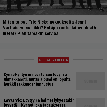
Miten taipuu Trio Niskalaukaukselta Jenni
Vartiaisen musiikki? Entäpä ruotsalainen death
metal? Pian tämäkin selviää
AIHEESEEN LIITTYEN
Kynnet-yhtye nimesi toisen levynsä
uhmakkaasti, mutta albumi on lopulta
herkkä rakkaudentunnustus
Levyarvio: Löytyy ne helmet lyhyestäkin
levystä – Kynnet joka tapauksessa