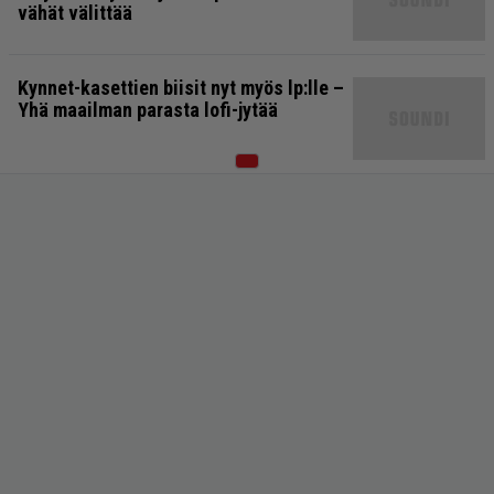
vähät välittää
Kynnet-kasettien biisit nyt myös lp:lle –
Yhä maailman parasta lofi-jytää