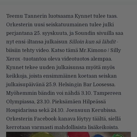
Teemu Tannerin luotsaama Kynnet tulee taas.
Orkesterin uusi seiskatuumainen tulee julki
perjantana 25. syyskuuta, ja Soundin sivuilla saa
nyt ensi-iltansa julkaisun
Silloin kun sä lähdit
-
biisiin tehty video. Katso tämä Mr.Kimono / Silly
Xerox -tuotantoa oleva videotuotos alempaa.
Kynnet tekee uuden julkaisunsa myötä myös
keikkoja, joista ensimmäinen koetaan seiskan
julkaisupäivänä 25.9. Helsingin Bar Loosessa.
Myöhemmin bändin voi nähdä 3.10. Tampereen
Olympiassa, 23.10. Pieksämäen Hilpeässä
Hospidarissa sekä 24.10. Joensuun Kerubissa.
Orkesterin Facebook-kanava
löytyy täältä
, siellä
kerrotaan varmasti mahdollisista lisäkeikoista.