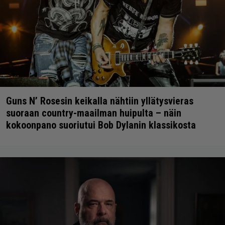
Guns N’ Rosesin keikalla nähtiin yllätysvieras
suoraan country-maailman huipulta – näin
kokoonpano suoriutui Bob Dylanin klassikosta