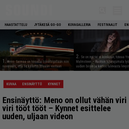
HAASTATTELU
JYTÄKESÄ GO-GO
KUVAGALLERIA
FESTIVAALIT
EN
2.
Se on nyt tai ei koskaan, toteaa Y
1.
Arvio: Saimaa on toisella covertripillään niin
Malmsteen – Ruotsin kitarajumala ly
suvereeni, että se kääntyy itseään vastaan
uuden biisin ja kertoo tulevasta levys
KUVAA
ENSINÄYTTÖ
KYNNET
Ensinäyttö: Meno on ollut vähän viri
viri tööt tööt – Kynnet esittelee
uuden, uljaan videon