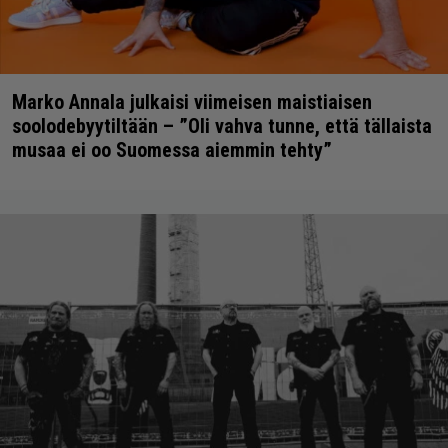
Marko Annala julkaisi viimeisen maistiaisen
soolodebyytiltään – ”Oli vahva tunne, että tällaista
musaa ei oo Suomessa aiemmin tehty”