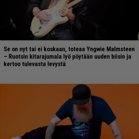
Se on nyt tai ei koskaan, toteaa Yngwie Malmsteen
– Ruotsin kitarajumala lyö pöytään uuden biisin ja
kertoo tulevasta levystä