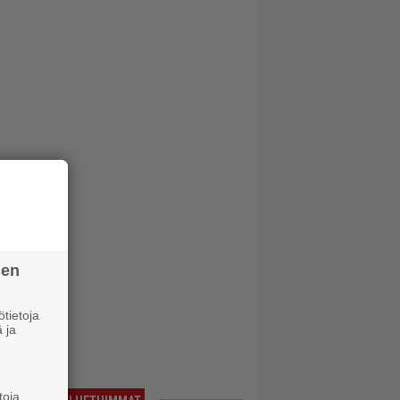
sen
tietoja
 ja
toja