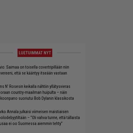
LUETUIMMAT NYT
vio: Saimaa on toisella covertripillään niin
vereeni, että se kääntyy itseään vastaan
ns N’ Rosesin keikalla nähtiin yllätysvieras
oraan country-maailman huipulta – näin
koonpano suoriutui Bob Dylanin klassikosta
rko Annala julkaisi viimeisen maistiaisen
olodebyytiltään – ”Oli vahva tunne, että tällaista
saa ei oo Suomessa aiemmin tehty”