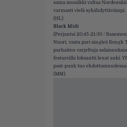
sama musiikki valtaa Nordenskiö
varmasti vielä sykähdyttävämpi. M
(HL)
Black Midi
(Perjantai 20:45-21:30 / Basemen
Nuori, vasta pari singleä Rough 
parhaiten varjeltuja salaisuuks
festareilla
loksautti leuat auki. 
post-punk tuo ehdottomuudessaan
(MM)