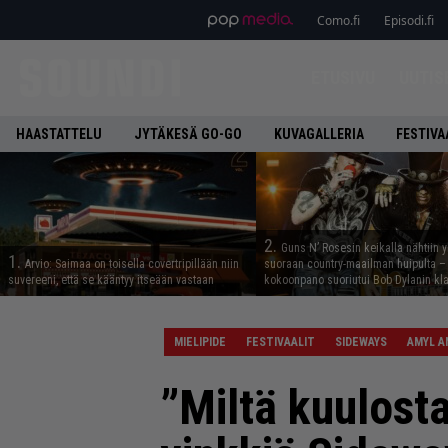
Como.fi
Episodi.fi
ETUSIVU
UUTIS
HAASTATTELU
JYTÄKESÄ GO-GO
KUVAGALLERIA
FESTIVA
2.
Guns N’ Rosesin keikalla nähtiin y
1.
Arvio: Saimaa on toisella covertripillään niin
suoraan country-maailman huipulta –
suvereeni, että se kääntyy itseään vastaan
kokoonpano suoriutui Bob Dylanin kl
MIELIPIDE
FESTIVAALIT
SIDEWAYS
AMYL A
”Miltä kuulosta