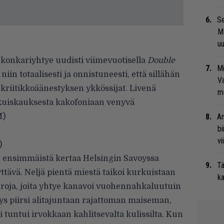
Se
Ma
uu
 konkariyhtye uudisti viimevuotisella
Double
Mi
in totaalisesti ja onnistuneesti, että sillähän
Va
kriitikkoäänestyksen ykkössijat. Livenä
me
kuiskauksesta kakofoniaan venyvä
M)
An
bi
vi
)
ensimmäistä kertaa Helsingin Savoyssa
Tä
ttävä. Neljä pientä miestä taikoi kurkuistaan
ka
uroja, joita yhtye kanavoi vuohennahkaluutuin
ys piirsi alitajuntaan rajattoman maiseman,
i tuntui irvokkaan kahlitsevalta kulissilta. Kun