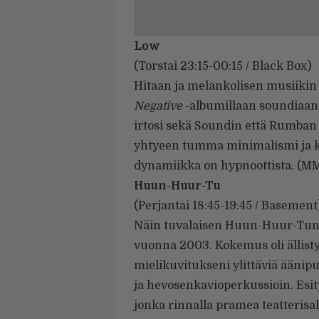
Low
(Torstai 23:15-00:15 / Black Box)
Hitaan ja melankolisen musiikin
Negative
-albumillaan soundiaan ni
irtosi sekä Soundin että Rumban 
yhtyeen tumma minimalismi ja 
dynamiikka on hypnoottista. (M
Huun-Huur-Tu
(Perjantai 18:45-19:45 / Basement
Näin tuvalaisen Huun-Huur-Tun 
vuonna 2003. Kokemus oli ällisty
mielikuvitukseni ylittäviä äänip
ja hevosenkavioperkussioin. Esit
jonka rinnalla pramea teatterisal