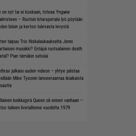
 on nyt tai ei koskaan, toteaa Yngwie
lmsteen – Ruotsin kitarajumala lyö pöytään
den biisin ja kertoo tulevasta levystä
ten taipuu Trio Niskalaukaukselta Jenni
rtiaisen musiikki? Entäpä ruotsalainen death
tal? Pian tämäkin selviää
thrax julkaisi uuden videon – yhtye julistaa
isillään Mike Tysonin lanseeraamaa ikiaikaista
isautta
llainen keikkajyrä Queen oli ennen vanhaan –
tso tulinen livetallenne vuodelta 1979