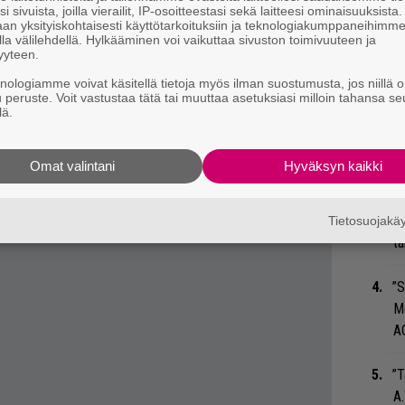
päri/spoken word -artisti
Kate Tempest
, joka
i sivuista, joilla vierailit, IP-osoitteestasi sekä laitteesi ominaisuuksista
an yksityiskohtaisesti käyttötarkoituksiin ja teknologiakumppaneihimm
(MM)
la välilehdellä. Hylkääminen voi vaikuttaa sivuston toimivuuteen ja
Ar
yyteen.
su
knologiamme voivat käsitellä tietoja myös ilman suostumusta, jos niillä o
u peruste. Voit vastustaa tätä tai muuttaa asetuksiasi milloin tahansa se
Gu
lä.
su
ko
Omat valintani
Hyväksyn kaikki
Ma
so
Tietosuojak
tä
”S
M
A
”T
A.