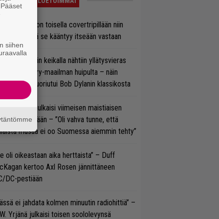
LUETUIMMAT
. Pääset
e
vio: Saimaa on toisella covertripillään niin
vereeni, että se kääntyy itseään vastaan
n siihen
uraavalla
ns N’ Rosesin keikalla nähtiin yllätysvieras
oraan country-maailman huipulta – näin
koonpano suoriutui Bob Dylanin klassikosta
rko Annala julkaisi viimeisen maistiaisen
olodebyytiltään – ”Oli vahva tunne, että
äytäntömme
llaista musaa ei oo Suomessa aiemmin tehty”
e oli oikeastaan aika herttaista” – Duff
cKagan kertoo Axl Rosen jännittäneen
C/DC-pestiään
ässä ei jahdata kolmen minuutin radiohittiä” –
W. Yrjänä julkaisi toisen soololevynsä