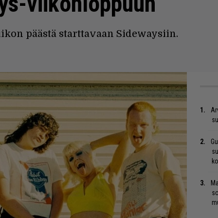
ys-viikonloppuun
iikon päästä starttavaan Sidewaysiin.
Ar
su
Gu
su
ko
Ma
so
mu