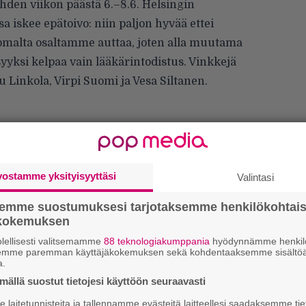
ahden viikon päästä 6.–8.6. Helsingin
a iskee epätoivo: niin paljon hyvää ettei
 omalta osaltamme auttaa, joten alla muutama
yksi kelpaa vain lääkärintodistus. Vinkkejä
 Linkola, Virpi Suomi ja Vesa Siltanen.
 kovin rock-keikka. Ainakin jos australialaisen
styneeseen, konstailemattoman energiseen ja
vostamme yksityisyyttäsi
riehakkaisiin Youtube-pätkiin on uskominen.
Valintasi
semme suostumuksesi tarjotaksemme henkilökohtai
ökokemuksen
lellisesti valitsemamme
88 teknologiakumppania
hyödynnämme henkilö
semme paremman käyttäjäkokemuksen sekä kohdentaaksemme sisältöä
en punkbändi (tosin laulaja Joe Talbot
a.
iseen asti) Idles on mahtavan äänekäs ja kova
ällä suostut tietojesi käyttöön seuraavasti
maani sisältä. Harmillinen päällekkäisyys:
laitetunnisteita ja tallennamme evästeitä laitteellesi saadaksemme tie