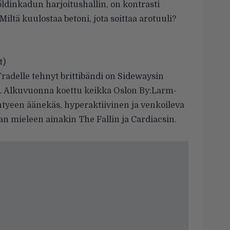
ldinkadun harjoitushallin, on kontrasti
iltä kuulostaa betoni, jota soittaa arotuuli?
t)
Tradelle tehnyt brittibändi on Sidewaysin
ia. Alkuvuonna koettu keikka Oslon
By:Larm-
Yhtyeen äänekäs, hyperaktiivinen ja venkoileva
 mieleen ainakin The Fallin ja Cardiacsin.