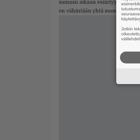
samaan aikaan esiintyy brittiräp
esimerkiks
tutustuma
on vähintään yhtä suositeltava. 
seuraaval
käytettäv
Jotkin te
oikeutett
välilehdel