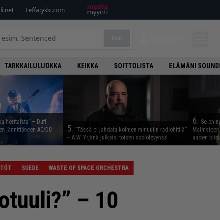
i.net
Leffatykki.com
Etsi
KIRJAUDU
TARKKAILULUOKKA
KEIKKA
SOITTOLISTA
ELÄMÄNI SOUND
6.
ka herttaista” – Duff
Se on n
5.
n jännittäneen AC/DC-
”Tässä ei jahdata kolmen minuutin radiohittiä”
Malmsteen 
– A.W. Yrjänä julkaisi toisen soololevynsä
uuden biisi
YTÖT
SUEDE
WASTE OF SPACE ORCHESTRA
rotuuli?” – 10