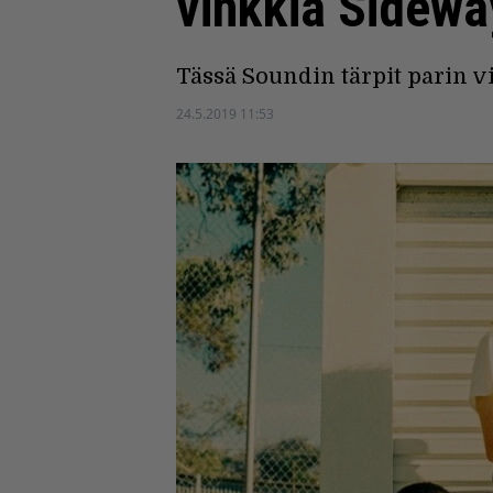
vinkkiä Sidewa
Tässä Soundin tärpit parin v
24.5.2019 11:53