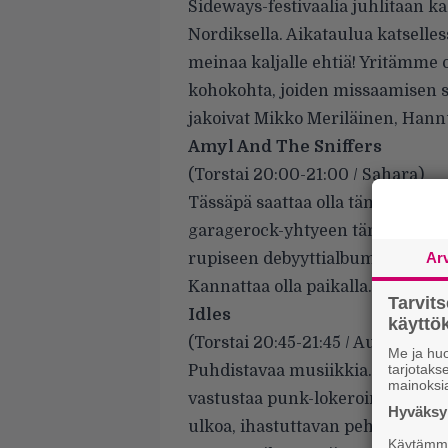
Sideways-festivaalia juhlitaan k
Nordiksella. Aikataulua katselless
meinaa kaljalle ehtiä! Yritämme
kohokohta, joiden missaamisen sy
jakoivat Mikko Meriläinen, Hannu
Amyl And The Sniffers
(Torstai 20:00-21:00 / Sahara)
Tässäpä saattaa olla tämän kesän
garagerock-yhtyeen tänään ilme
Ar
rupiseen debyyttialbumiin sekä 
Kannattaa olla paikalla. (MM)
Tarvit
Idles
käytt
(Torstai 20:45-21:45 / Aurora)
Me ja huo
tarjotak
Puhdistavaa musiikkia. Brittiläin
mainoksi
vastustaa punk-lokerointia viime
Hyväksym
ulkoa, ihastuttavan pehmeä ja hu
Käytämme 