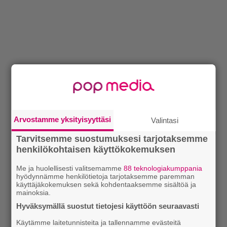
Arvostamme yksityisyyttäsi
Valintasi
Tarvitsemme suostumuksesi tarjotaksemme
henkilökohtaisen käyttökokemuksen
Me ja huolellisesti valitsemamme
88 teknologiakumppania
hyödynnämme henkilötietoja tarjotaksemme paremman
käyttäjäkokemuksen sekä kohdentaaksemme sisältöä ja
mainoksia.
Hyväksymällä suostut tietojesi käyttöön seuraavasti
Käytämme laitetunnisteita ja tallennamme evästeitä