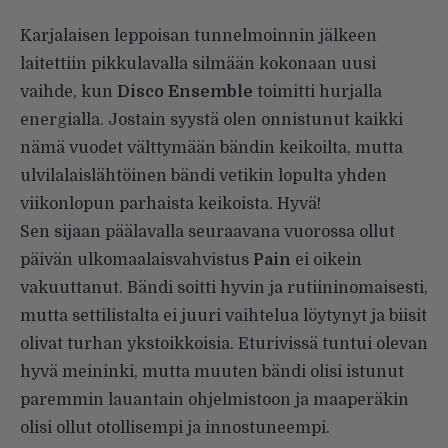
Karjalaisen leppoisan tunnelmoinnin jälkeen
laitettiin pikkulavalla silmään kokonaan uusi
vaihde, kun
Disco Ensemble
toimitti hurjalla
energialla. Jostain syystä olen onnistunut kaikki
nämä vuodet välttymään bändin keikoilta, mutta
ulvilalaislähtöinen bändi vetikin lopulta yhden
viikonlopun parhaista keikoista. Hyvä!
Sen sijaan päälavalla seuraavana vuorossa ollut
päivän ulkomaalaisvahvistus
Pain
ei oikein
vakuuttanut. Bändi soitti hyvin ja rutiininomaisesti,
mutta settilistalta ei juuri vaihtelua löytynyt ja biisit
olivat turhan ykstoikkoisia. Eturivissä tuntui olevan
hyvä meininki, mutta muuten bändi olisi istunut
paremmin lauantain ohjelmistoon ja maaperäkin
olisi ollut otollisempi ja innostuneempi.