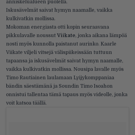
anniskelualueen puolella.
Iskusävelmät saivat hymyn naamalle, vaikka
kulkivatkin mollissa.
Mokoman energiasta otti kopin seuraavana
pikkulavalle noussut
Viikate
, jonka aikana lämpöä
nosti myös kunnolla paistanut aurinko. Kaarle
Viikate viljeli vitsejä välispiikeissään tuttuun
tapaansa ja iskusävelmät saivat hymyn naamalle,
vaikka kulkivatkin mollissa. Nousipa lavalle myös
Timo Rautiainen laulamaan Lyijykomppaniaa
bändin säestämänä ja Soundin Timo Isoahon
onnistui tallentaa tämä tapaus myös videolle, jonka
voit katsoa
täällä
.