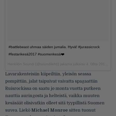
#battlebeast uhmaa säiden jumalia. Hyvä! #jurassicrock
#festarikesä2017 #suomenkesä❤️
Henkilön Soundi (@soundilehti) jakama julkaisu
4. 08ta 2017 klo 8.44 PDT
Lavarakenteisiin kiipeiltiin, yleisön seassa
pompittiin, jalat taipuivat vaivatta spagaattiin
Ruisrockissa on saatu jo monta vuotta putkeen
nauttia auringosta ja helteistä, vaikka muuten
kesäsäät olisivatkin olleet sitä tyypillistä Suomen
suvea. Liekö
Michael Monroe
sitten tuonut