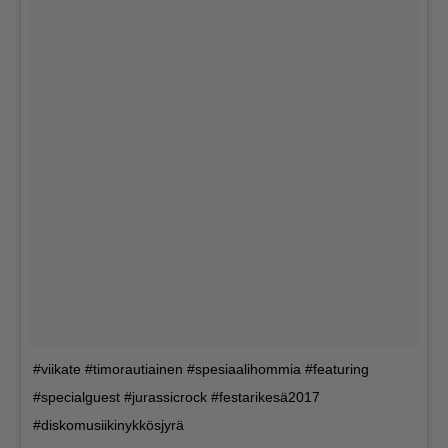
#viikate #timorautiainen #spesiaalihommia #featuring
#specialguest #jurassicrock #festarikesä2017
#diskomusiikinykkösjyrä