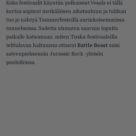
Koko festivaalit käyntiin polkaissut Vesala ei tällä
kertaa sopinut meikäläisen aikatauluun ja tulihan
tuo jo nähtyä
Tammerfesteillä aurinkoisemmissa
tunnelmissa
. Sadetta uhmaten saavuin lopulta
paikalle katsomaan, miten Tuska-festivaaleilla
telttalavan haltuunsa ottanut
Battle Beast
saisi
sateenpieksemän Jurassic Rock -yleisön
pauloihinsa.