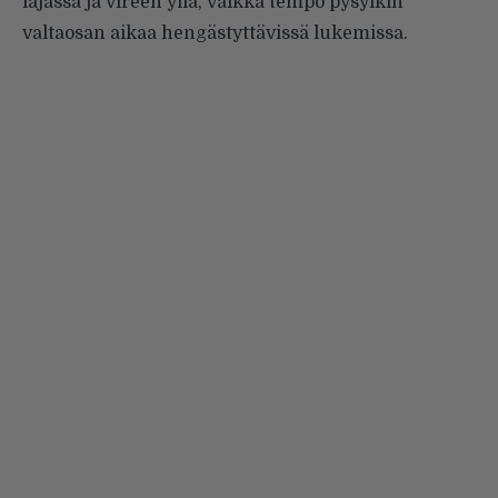
läjässä ja vireen yllä, vaikka tempo pysyikin
valtaosan aikaa hengästyttävissä lukemissa.