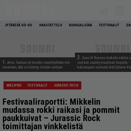
JYTÄKESÄ GO-GO
HAASTATTELU
KUVAGALLERIA
FESTIVAALIT
EN
2.
Guns N’ Rosesin keikalla nähtiin y
1.
Arvio: Saimaa on toisella covertripillään niin
suoraan country-maailman huipulta –
suvereeni, että se kääntyy itseään vastaan
kokoonpano suoriutui Bob Dylanin kl
MIELIPIDE
FESTIVAALIT
JURASSIC ROCK
Festivaaliraportti: Mikkelin
mudassa rokki raikasi ja pommit
paukkuivat – Jurassic Rock
toimittajan vinkkelistä