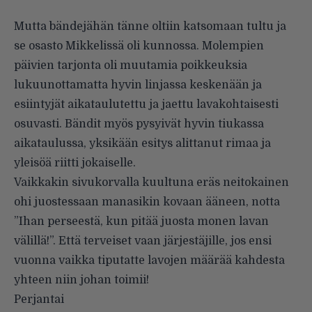
Mutta bändejähän tänne oltiin katsomaan tultu ja
se osasto Mikkelissä oli kunnossa. Molempien
päivien tarjonta oli muutamia poikkeuksia
lukuunottamatta hyvin linjassa keskenään ja
esiintyjät aikataulutettu ja jaettu lavakohtaisesti
osuvasti. Bändit myös pysyivät hyvin tiukassa
aikataulussa, yksikään esitys alittanut rimaa ja
yleisöä riitti jokaiselle.
Vaikkakin sivukorvalla kuultuna eräs neitokainen
ohi juostessaan manasikin kovaan ääneen, notta
”Ihan perseestä, kun pitää juosta monen lavan
välillä!”. Että terveiset vaan järjestäjille, jos ensi
vuonna vaikka tiputatte lavojen määrää kahdesta
yhteen niin johan toimii!
Perjantai