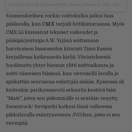
Henkilön Soundi (@soundilehti) jakama julkaisu
5. 08ta 2017 klo 8.12 PDT
Suomenkielisen rockin voittokulku jatkui taas
päälavalla, kun
CMX
tarjoili hittikimaraansa. Myös
CMX:ää kiusasivat tekniset vaikeudet ja
pääsipä/joutuipa A.W. Yrjänä soittamaan
harvinaisen bassosoolon kitaristi Timo Rasion
korjaillessa katkenneita kieliä. Viivästyksestä
huolimatta yhtye hieman ylitti soittoaikansa ja
soitti viimeisen biisinsä, kun viereisellä lavalla jo
spiikattiin seuraavaa esiintyjää sisään. Kyseessä oli
kuitenkin parikymmentä sekuntia kestävä biisi
”Matti”
, joten sen pidemmälle ei sentään venytty.
Suomirock/-heviputki katkesi tässä vaiheessa
pikkulavalla esiintyneeseen JVG:hen, josta ei sen
enempää.