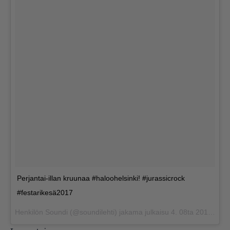
Perjantai-illan kruunaa #haloohelsinki! #jurassicrock
#festarikesä2017
Henkilön Soundi (@soundilehti) jakama julkaisu
4. 08ta 2017 klo 14.39 PDT