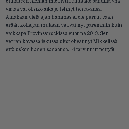
etukäteen hieman mietitytti, riittääkö bändillä yhä
virtaa vai olisiko aika jo tehnyt tehtävänsä.
Ainakaan vielä ajan hammas ei ole purrut vaan
erään kollegan mukaan vetivät nyt paremmin kuin
vaikkapa Provinssirockissa vuonna 2013. Sen
verran kovassa iskussa ukot olivat nyt Mikkelissä,
että uskon hänen sanaansa. Ei tarvinnut pettyä!