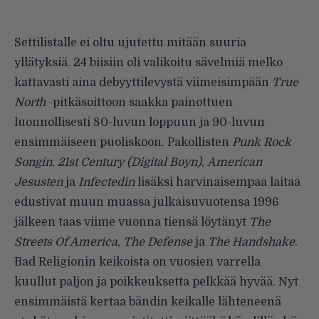
Settilistalle ei oltu ujutettu mitään suuria
yllätyksiä. 24 biisiin oli valikoitu sävelmiä melko
kattavasti aina debyyttilevystä viimeisimpään
True
North
-pitkäsoittoon saakka painottuen
luonnollisesti 80-luvun loppuun ja 90-luvun
ensimmäiseen puoliskoon. Pakollisten
Punk Rock
Songin
,
21st Century (Digital Boyn)
,
American
Jesusten
ja
Infectedin
lisäksi harvinaisempaa laitaa
edustivat muun muassa julkaisuvuotensa 1996
jälkeen taas viime vuonna tiensä löytänyt
The
Streets Of America
,
The Defense
ja
The Handshake
.
Bad Religionin keikoista on vuosien varrella
kuullut paljon ja poikkeuksetta pelkkää hyvää. Nyt
ensimmäistä kertaa bändin keikalle lähteneenä