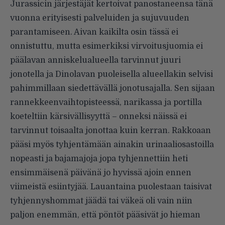
Jurassicin järjestäjät kertoivat panostaneensa tänä
vuonna erityisesti palveluiden ja sujuvuuden
parantamiseen. Aivan kaikilta osin tässä ei
onnistuttu, mutta esimerkiksi virvoitusjuomia ei
päälavan anniskelualueella tarvinnut juuri
jonotella ja Dinolavan puoleisella alueellakin selvisi
pahimmillaan siedettävällä jonotusajalla. Sen sijaan
rannekkeenvaihtopisteessä, narikassa ja portilla
koeteltiin kärsivällisyyttä – onneksi näissä ei
tarvinnut toisaalta jonottaa kuin kerran. Rakkoaan
pääsi myös tyhjentämään ainakin urinaaliosastoilla
nopeasti ja bajamajoja jopa tyhjennettiin heti
ensimmäisenä päivänä jo hyvissä ajoin ennen
viimeistä esiintyjää. Lauantaina puolestaan taisivat
tyhjennyshommat jäädä tai väkeä oli vain niin
paljon enemmän, että pöntöt pääsivät jo hieman