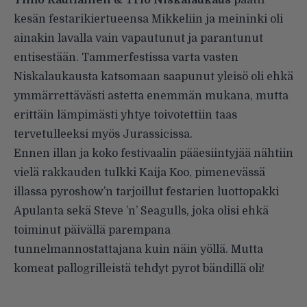
Timo Rautiainen & Trio Niskalaukaus
päätti
kesän festarikiertueensa Mikkeliin ja meininki oli
ainakin lavalla vain vapautunut ja parantunut
entisestään.
Tammerfestissa
varta vasten
Niskalaukausta katsomaan saapunut yleisö oli ehkä
ymmärrettävästi astetta enemmän mukana, mutta
erittäin lämpimästi yhtye toivotettiin taas
tervetulleeksi myös Jurassicissa.
Ennen illan ja koko festivaalin pääesiintyjää nähtiin
vielä rakkauden tulkki Kaija Koo, pimenevässä
illassa pyroshow’n tarjoillut festarien luottopakki
Apulanta sekä Steve ’n’ Seagulls, joka olisi ehkä
toiminut päivällä parempana
tunnelmannostattajana kuin näin yöllä. Mutta
komeat pallogrilleistä tehdyt pyrot bändillä oli!