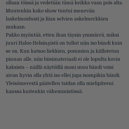
ollaan töissä ja vedetään tämä keikka vaan pois alta.
Muutenkin koko show tuntui menevän
laskelmoidusti ja liian selvien askelmerkkien
mukaan.
Pakko myöntää, etten ihan täysin ymmärrä, miksi
juuri Haloo Helsingistä on tullut niin iso bändi kuin
se on. Kun katsoo liekkien, pommien ja kiillotetun
pinnan alle, niin biisimateriaali ei ole lopulta kovin
kaksista – näillä näytöillä moni muu bändi voisi
aivan hyvin olla yhtä iso ellei jopa isompikin bändi.
Yleisömerestä päätellen taidan olla mielipiteeni
kanssa kuitenkin vähemmistössä.