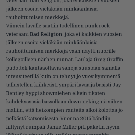
veteraani Bad Religion, joka ei kaikkien vuosien
jälkeen osoita vieläkään minkäänlaisia
rauhoittumisen merkkejä.
Viimein lavalle saatiin todellinen punk rock -
veteraani
Bad Religion
, joka ei kaikkien vuosien
jälkeen osoita vieläkään minkäänlaisia
rauhoittumisen merkkejä vaan näytti nuorille
kollegoilleen närhen munat. Laulaja Greg Graffin
pudotteli kantaaottavia sanoja suustaan samalla
intensiteetillä kuin on tehnyt jo vuosikymmeniä
tallustellen kiihkeästi ympäri lavaa ja basisti Jay
Bentley hyppi showmiehen elkein tikaten
kahdeksasosia bassollaan downpickinginä siihen
malliin, että heikompien ranteita alkoi kolottaa jo
pelkästä katsomisesta. Vuonna 2015 bändiin
liittynyt rumpali Jamie Miller piti paketin hyvin