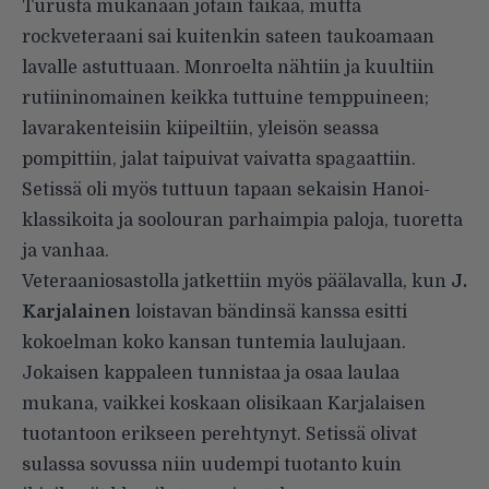
Turusta mukanaan jotain taikaa, mutta
rockveteraani sai kuitenkin sateen taukoamaan
lavalle astuttuaan. Monroelta nähtiin ja kuultiin
rutiininomainen keikka tuttuine temppuineen;
lavarakenteisiin kiipeiltiin, yleisön seassa
pompittiin, jalat taipuivat vaivatta spagaattiin.
Setissä oli myös tuttuun tapaan sekaisin Hanoi-
klassikoita ja soolouran parhaimpia paloja, tuoretta
ja vanhaa.
Veteraaniosastolla jatkettiin myös päälavalla, kun
J.
Karjalainen
loistavan bändinsä kanssa esitti
kokoelman koko kansan tuntemia laulujaan.
Jokaisen kappaleen tunnistaa ja osaa laulaa
mukana, vaikkei koskaan olisikaan Karjalaisen
tuotantoon erikseen perehtynyt. Setissä olivat
sulassa sovussa niin uudempi tuotanto kuin